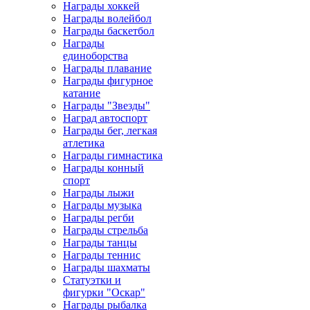
Награды хоккей
Награды волейбол
Награды баскетбол
Награды
единоборства
Награды плавание
Награды фигурное
катание
Награды "Звезды"
Наград автоспорт
Награды бег, легкая
атлетика
Награды гимнастика
Награды конный
спорт
Награды лыжи
Награды музыка
Награды регби
Награды стрельба
Награды танцы
Награды теннис
Награды шахматы
Статуэтки и
фигурки "Оскар"
Награды рыбалка