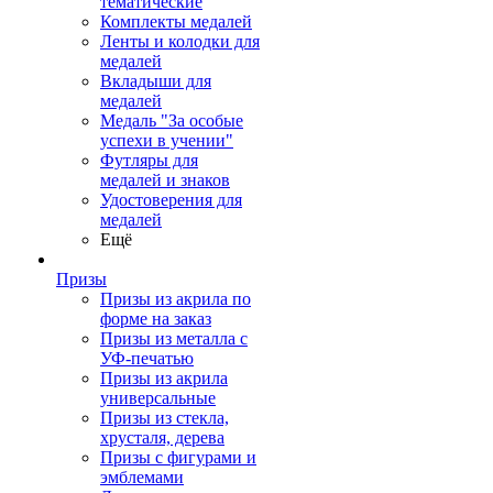
тематические
Комплекты медалей
Ленты и колодки для
медалей
Вкладыши для
медалей
Медаль "За особые
успехи в учении"
Футляры для
медалей и знаков
Удостоверения для
медалей
Ещё
Призы
Призы из акрила по
форме на заказ
Призы из металла с
УФ-печатью
Призы из акрила
универсальные
Призы из стекла,
хрусталя, дерева
Призы с фигурами и
эмблемами