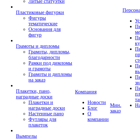
Литые статуэтки
Персон
Пластиковые фигурки
Фигуры
Ус
тематические
Пе
Основания для
ме
фигур
Пе
к
Грамоты и дипломы
Пе
Грамоты, дипломы,
пр
благодарности
ст
Рамки под димломы
Пе
и грамоты
в
Грамоты и дипломы
Пе
на заказ
зн
Пе
Плакетки, пано,
Компания
пл
наградные доски
та
Плакетки и
Новости
Мин.
Н
наградные доски
Блог
заказ
Настенные пано
О
Футляры для
компании
плакеток
Вымпелы