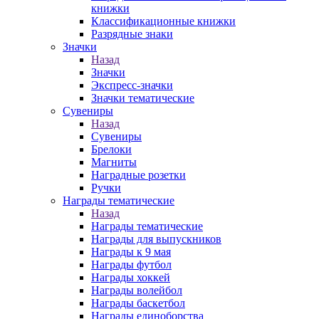
книжки
Классификационные книжки
Разрядные знаки
Значки
Назад
Значки
Экспресс-значки
Значки тематические
Сувениры
Назад
Сувениры
Брелоки
Магниты
Наградные розетки
Ручки
Награды тематические
Назад
Награды тематические
Награды для выпускников
Награды к 9 мая
Награды футбол
Награды хоккей
Награды волейбол
Награды баскетбол
Награды единоборства