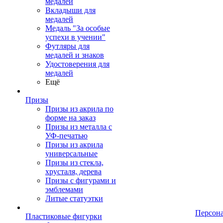
медалей
Вкладыши для
медалей
Медаль "За особые
успехи в учении"
Футляры для
медалей и знаков
Удостоверения для
медалей
Ещё
Призы
Призы из акрила по
форме на заказ
Призы из металла с
УФ-печатью
Призы из акрила
универсальные
Призы из стекла,
хрусталя, дерева
Призы с фигурами и
эмблемами
Литые статуэтки
Персон
Пластиковые фигурки