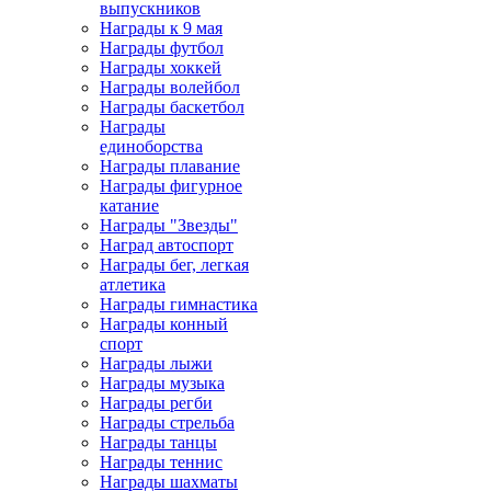
выпускников
Награды к 9 мая
Награды футбол
Награды хоккей
Награды волейбол
Награды баскетбол
Награды
единоборства
Награды плавание
Награды фигурное
катание
Награды "Звезды"
Наград автоспорт
Награды бег, легкая
атлетика
Награды гимнастика
Награды конный
спорт
Награды лыжи
Награды музыка
Награды регби
Награды стрельба
Награды танцы
Награды теннис
Награды шахматы