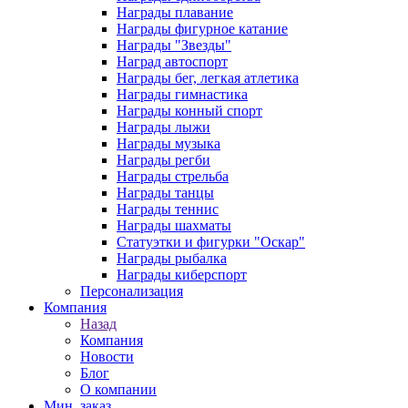
Награды плавание
Награды фигурное катание
Награды "Звезды"
Наград автоспорт
Награды бег, легкая атлетика
Награды гимнастика
Награды конный спорт
Награды лыжи
Награды музыка
Награды регби
Награды стрельба
Награды танцы
Награды теннис
Награды шахматы
Статуэтки и фигурки "Оскар"
Награды рыбалка
Награды киберспорт
Персонализация
Компания
Назад
Компания
Новости
Блог
О компании
Мин. заказ