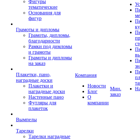
Фигуры
Ус
тематические
Пе
Основания для
ме
фигур
Пе
к
Грамоты и дипломы
Пе
Грамоты, дипломы,
пр
благодарности
ст
Рамки под димломы
Пе
и грамоты
в
Грамоты и дипломы
Пе
на заказ
зн
Пе
Плакетки, пано,
Компания
пл
наградные доски
та
Плакетки и
Новости
Мин.
Н
наградные доски
Блог
заказ
Настенные пано
О
Футляры для
компании
плакеток
Вымпелы
Тарелки
Тарелки наградные