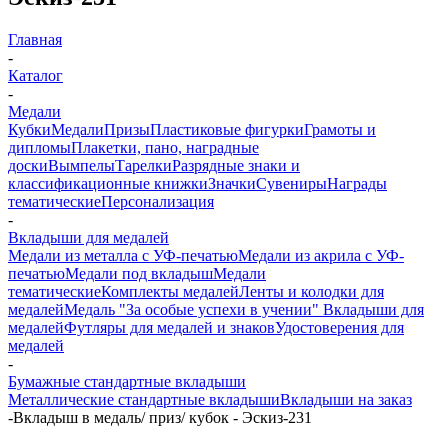
Главная
-
Каталог
-
Медали
Кубки
Медали
Призы
Пластиковые фигурки
Грамоты и
дипломы
Плакетки, пано, наградные
доски
Вымпелы
Тарелки
Разрядные знаки и
классификационные книжки
Значки
Сувениры
Награды
тематические
Персонализация
-
Вкладыши для медалей
Медали из металла с УФ-печатью
Медали из акрила с УФ-
печатью
Медали под вкладыш
Медали
тематические
Комплекты медалей
Ленты и колодки для
медалей
Медаль "За особые успехи в учении"
Вкладыши для
медалей
Футляры для медалей и знаков
Удостоверения для
медалей
-
Бумажные стандартные вкладыши
Металлические стандартные вкладыши
Вкладыши на заказ
-
Вкладыш в медаль/ приз/ кубок - Эскиз-231