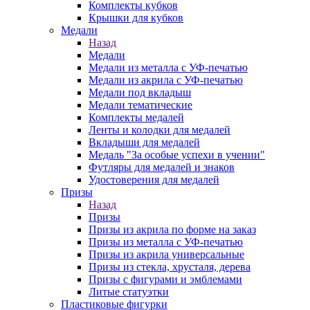
Комплекты кубков
Крышки для кубков
Медали
Назад
Медали
Медали из металла с УФ-печатью
Медали из акрила с УФ-печатью
Медали под вкладыш
Медали тематические
Комплекты медалей
Ленты и колодки для медалей
Вкладыши для медалей
Медаль "За особые успехи в учении"
Футляры для медалей и знаков
Удостоверения для медалей
Призы
Назад
Призы
Призы из акрила по форме на заказ
Призы из металла с УФ-печатью
Призы из акрила универсальные
Призы из стекла, хрусталя, дерева
Призы с фигурами и эмблемами
Литые статуэтки
Пластиковые фигурки