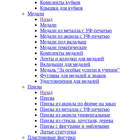
Комплекты кубков
Крышки для кубков
Медали
Назад
Медали
Медали из металла с УФ-печатью
Медали из акрила с УФ-печатью
Медали под вкладыш
Медали тематические
Комплекты медалей
Ленты и колодки для медалей
Вкладыши для медалей
Медаль "За особые успехи в учении"
Футляры для медалей и знаков
Удостоверения для медалей
Призы
Назад
Призы
Призы из акрила по форме на заказ
Призы из металла с УФ-печатью
Призы из акрила универсальные
Призы из стекла, хрусталя, дерева
Призы с фигурами и эмблемами
Литые статуэтки
Пластиковые фигурки