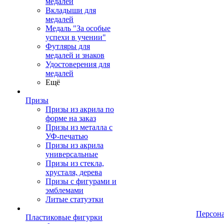
медалей
Вкладыши для
медалей
Медаль "За особые
успехи в учении"
Футляры для
медалей и знаков
Удостоверения для
медалей
Ещё
Призы
Призы из акрила по
форме на заказ
Призы из металла с
УФ-печатью
Призы из акрила
универсальные
Призы из стекла,
хрусталя, дерева
Призы с фигурами и
эмблемами
Литые статуэтки
Персон
Пластиковые фигурки