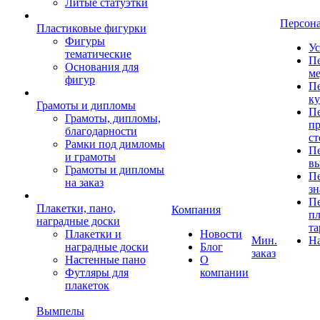
Литые статуэтки
Персон
Пластиковые фигурки
Фигуры
Ус
тематические
Пе
Основания для
ме
фигур
Пе
к
Грамоты и дипломы
Пе
Грамоты, дипломы,
пр
благодарности
ст
Рамки под димломы
Пе
и грамоты
в
Грамоты и дипломы
Пе
на заказ
зн
Пе
Плакетки, пано,
Компания
пл
наградные доски
та
Плакетки и
Новости
Мин.
Н
наградные доски
Блог
заказ
Настенные пано
О
Футляры для
компании
плакеток
Вымпелы