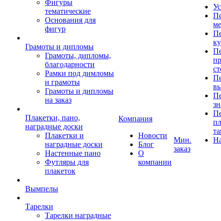
Фигуры
Ус
тематические
Пе
Основания для
ме
фигур
Пе
к
Грамоты и дипломы
Пе
Грамоты, дипломы,
пр
благодарности
ст
Рамки под димломы
Пе
и грамоты
в
Грамоты и дипломы
Пе
на заказ
зн
Пе
Плакетки, пано,
Компания
пл
наградные доски
та
Плакетки и
Новости
Мин.
Н
наградные доски
Блог
заказ
Настенные пано
О
Футляры для
компании
плакеток
Вымпелы
Тарелки
Тарелки наградные