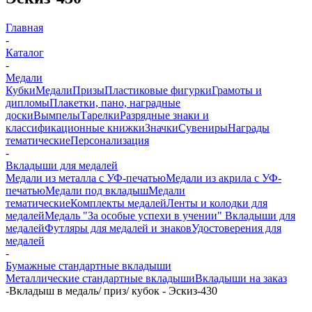
Главная
-
Каталог
-
Медали
Кубки
Медали
Призы
Пластиковые фигурки
Грамоты и
дипломы
Плакетки, пано, наградные
доски
Вымпелы
Тарелки
Разрядные знаки и
классификационные книжки
Значки
Сувениры
Награды
тематические
Персонализация
-
Вкладыши для медалей
Медали из металла с УФ-печатью
Медали из акрила с УФ-
печатью
Медали под вкладыш
Медали
тематические
Комплекты медалей
Ленты и колодки для
медалей
Медаль "За особые успехи в учении"
Вкладыши для
медалей
Футляры для медалей и знаков
Удостоверения для
медалей
-
Бумажные стандартные вкладыши
Металлические стандартные вкладыши
Вкладыши на заказ
-
Вкладыш в медаль/ приз/ кубок - Эскиз-430