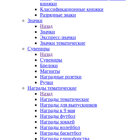
книжки
Классификационные книжки
Разрядные знаки
Значки
Назад
Значки
Экспресс-значки
Значки тематические
Сувениры
Назад
Сувениры
Брелоки
Магниты
Наградные розетки
Ручки
Награды тематические
Назад
Награды тематические
Награды для выпускников
Награды к 9 мая
Награды футбол
Награды хоккей
Награды волейбол
Награды баскетбол
Награды единоборства