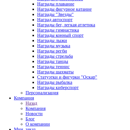
Награды плавание
Награды фигурное катание
Награды "Звезды"
Наград автоспорт
Награды бег, легкая атлетика
Награды гимнастика
Награды конный спорт
Награды лыжи
Награды музыка
Награды регби
Награды стрельба
Награды танцы
Награды теннис
Награды шахматы
Статуэтки и фигурки "Оскар"
Награды рыбалка
Награды киберспорт
Персонализация
Компания
Назад
Компания
Новости
Блог
О компании
Мин. заказ