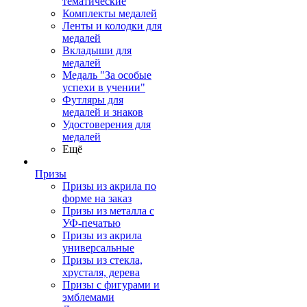
тематические
Комплекты медалей
Ленты и колодки для
медалей
Вкладыши для
медалей
Медаль "За особые
успехи в учении"
Футляры для
медалей и знаков
Удостоверения для
медалей
Ещё
Призы
Призы из акрила по
форме на заказ
Призы из металла с
УФ-печатью
Призы из акрила
универсальные
Призы из стекла,
хрусталя, дерева
Призы с фигурами и
эмблемами