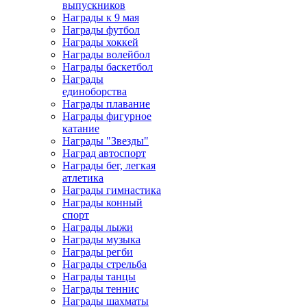
выпускников
Награды к 9 мая
Награды футбол
Награды хоккей
Награды волейбол
Награды баскетбол
Награды
единоборства
Награды плавание
Награды фигурное
катание
Награды "Звезды"
Наград автоспорт
Награды бег, легкая
атлетика
Награды гимнастика
Награды конный
спорт
Награды лыжи
Награды музыка
Награды регби
Награды стрельба
Награды танцы
Награды теннис
Награды шахматы