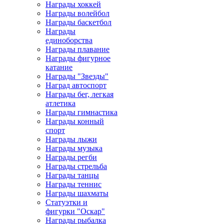
Награды хоккей
Награды волейбол
Награды баскетбол
Награды
единоборства
Награды плавание
Награды фигурное
катание
Награды "Звезды"
Наград автоспорт
Награды бег, легкая
атлетика
Награды гимнастика
Награды конный
спорт
Награды лыжи
Награды музыка
Награды регби
Награды стрельба
Награды танцы
Награды теннис
Награды шахматы
Статуэтки и
фигурки "Оскар"
Награды рыбалка