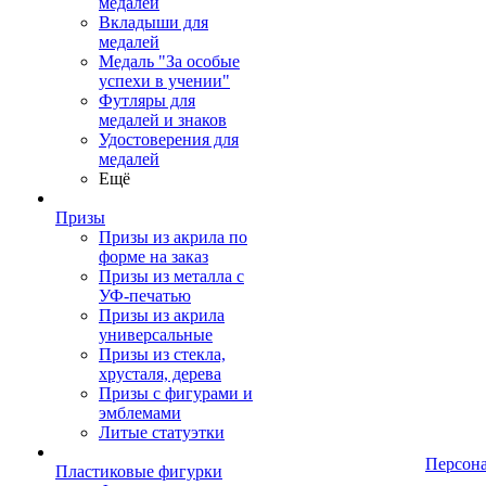
медалей
Вкладыши для
медалей
Медаль "За особые
успехи в учении"
Футляры для
медалей и знаков
Удостоверения для
медалей
Ещё
Призы
Призы из акрила по
форме на заказ
Призы из металла с
УФ-печатью
Призы из акрила
универсальные
Призы из стекла,
хрусталя, дерева
Призы с фигурами и
эмблемами
Литые статуэтки
Персон
Пластиковые фигурки