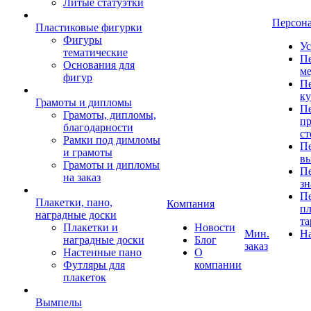
Литые статуэтки
Персон
Пластиковые фигурки
Фигуры
Ус
тематические
Пе
Основания для
ме
фигур
Пе
к
Грамоты и дипломы
Пе
Грамоты, дипломы,
пр
благодарности
ст
Рамки под димломы
Пе
и грамоты
в
Грамоты и дипломы
Пе
на заказ
зн
Пе
Плакетки, пано,
Компания
пл
наградные доски
та
Плакетки и
Новости
Мин.
Н
наградные доски
Блог
заказ
Настенные пано
О
Футляры для
компании
плакеток
Вымпелы