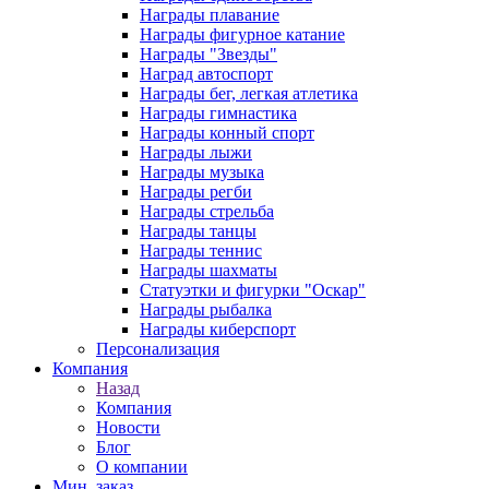
Награды плавание
Награды фигурное катание
Награды "Звезды"
Наград автоспорт
Награды бег, легкая атлетика
Награды гимнастика
Награды конный спорт
Награды лыжи
Награды музыка
Награды регби
Награды стрельба
Награды танцы
Награды теннис
Награды шахматы
Статуэтки и фигурки "Оскар"
Награды рыбалка
Награды киберспорт
Персонализация
Компания
Назад
Компания
Новости
Блог
О компании
Мин. заказ