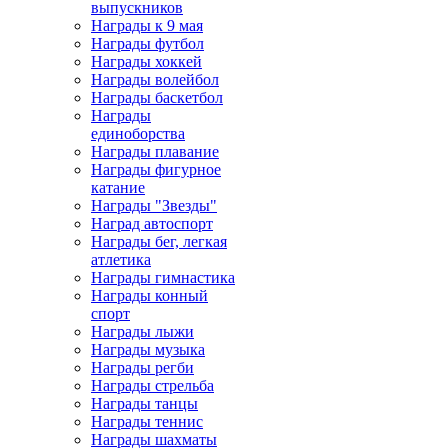
выпускников
Награды к 9 мая
Награды футбол
Награды хоккей
Награды волейбол
Награды баскетбол
Награды
единоборства
Награды плавание
Награды фигурное
катание
Награды "Звезды"
Наград автоспорт
Награды бег, легкая
атлетика
Награды гимнастика
Награды конный
спорт
Награды лыжи
Награды музыка
Награды регби
Награды стрельба
Награды танцы
Награды теннис
Награды шахматы