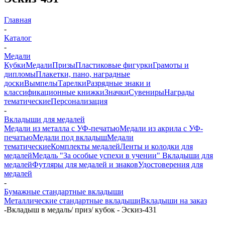
Главная
-
Каталог
-
Медали
Кубки
Медали
Призы
Пластиковые фигурки
Грамоты и
дипломы
Плакетки, пано, наградные
доски
Вымпелы
Тарелки
Разрядные знаки и
классификационные книжки
Значки
Сувениры
Награды
тематические
Персонализация
-
Вкладыши для медалей
Медали из металла с УФ-печатью
Медали из акрила с УФ-
печатью
Медали под вкладыш
Медали
тематические
Комплекты медалей
Ленты и колодки для
медалей
Медаль "За особые успехи в учении"
Вкладыши для
медалей
Футляры для медалей и знаков
Удостоверения для
медалей
-
Бумажные стандартные вкладыши
Металлические стандартные вкладыши
Вкладыши на заказ
-
Вкладыш в медаль/ приз/ кубок - Эскиз-431