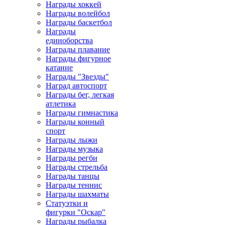
Награды хоккей
Награды волейбол
Награды баскетбол
Награды
единоборства
Награды плавание
Награды фигурное
катание
Награды "Звезды"
Наград автоспорт
Награды бег, легкая
атлетика
Награды гимнастика
Награды конный
спорт
Награды лыжи
Награды музыка
Награды регби
Награды стрельба
Награды танцы
Награды теннис
Награды шахматы
Статуэтки и
фигурки "Оскар"
Награды рыбалка