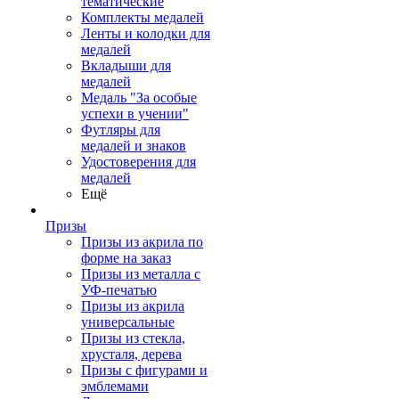
тематические
Комплекты медалей
Ленты и колодки для
медалей
Вкладыши для
медалей
Медаль "За особые
успехи в учении"
Футляры для
медалей и знаков
Удостоверения для
медалей
Ещё
Призы
Призы из акрила по
форме на заказ
Призы из металла с
УФ-печатью
Призы из акрила
универсальные
Призы из стекла,
хрусталя, дерева
Призы с фигурами и
эмблемами