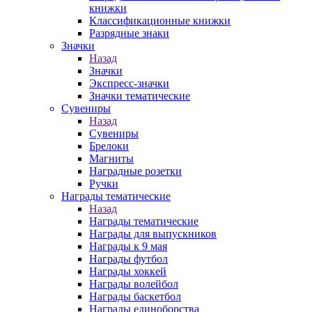
книжки
Классификационные книжки
Разрядные знаки
Значки
Назад
Значки
Экспресс-значки
Значки тематические
Сувениры
Назад
Сувениры
Брелоки
Магниты
Наградные розетки
Ручки
Награды тематические
Назад
Награды тематические
Награды для выпускников
Награды к 9 мая
Награды футбол
Награды хоккей
Награды волейбол
Награды баскетбол
Награды единоборства