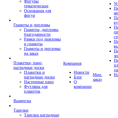
Фигуры
Ус
тематические
Пе
Основания для
ме
фигур
Пе
к
Грамоты и дипломы
Пе
Грамоты, дипломы,
пр
благодарности
ст
Рамки под димломы
Пе
и грамоты
в
Грамоты и дипломы
Пе
на заказ
зн
Пе
Плакетки, пано,
Компания
пл
наградные доски
та
Плакетки и
Новости
Мин.
Н
наградные доски
Блог
заказ
Настенные пано
О
Футляры для
компании
плакеток
Вымпелы
Тарелки
Тарелки наградные