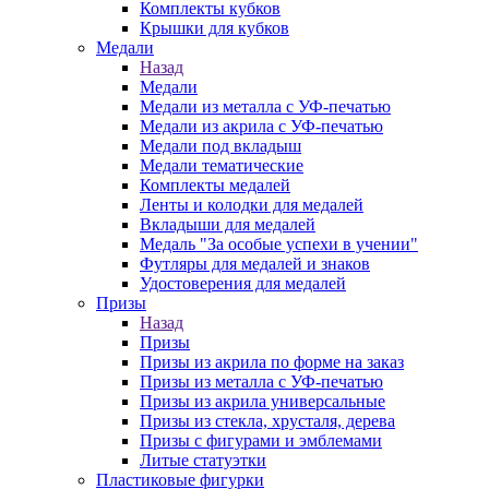
Комплекты кубков
Крышки для кубков
Медали
Назад
Медали
Медали из металла с УФ-печатью
Медали из акрила с УФ-печатью
Медали под вкладыш
Медали тематические
Комплекты медалей
Ленты и колодки для медалей
Вкладыши для медалей
Медаль "За особые успехи в учении"
Футляры для медалей и знаков
Удостоверения для медалей
Призы
Назад
Призы
Призы из акрила по форме на заказ
Призы из металла с УФ-печатью
Призы из акрила универсальные
Призы из стекла, хрусталя, дерева
Призы с фигурами и эмблемами
Литые статуэтки
Пластиковые фигурки