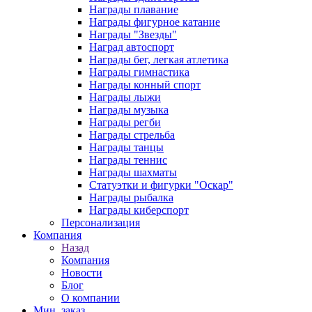
Награды плавание
Награды фигурное катание
Награды "Звезды"
Наград автоспорт
Награды бег, легкая атлетика
Награды гимнастика
Награды конный спорт
Награды лыжи
Награды музыка
Награды регби
Награды стрельба
Награды танцы
Награды теннис
Награды шахматы
Статуэтки и фигурки "Оскар"
Награды рыбалка
Награды киберспорт
Персонализация
Компания
Назад
Компания
Новости
Блог
О компании
Мин. заказ