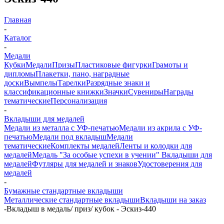
Главная
-
Каталог
-
Медали
Кубки
Медали
Призы
Пластиковые фигурки
Грамоты и
дипломы
Плакетки, пано, наградные
доски
Вымпелы
Тарелки
Разрядные знаки и
классификационные книжки
Значки
Сувениры
Награды
тематические
Персонализация
-
Вкладыши для медалей
Медали из металла с УФ-печатью
Медали из акрила с УФ-
печатью
Медали под вкладыш
Медали
тематические
Комплекты медалей
Ленты и колодки для
медалей
Медаль "За особые успехи в учении"
Вкладыши для
медалей
Футляры для медалей и знаков
Удостоверения для
медалей
-
Бумажные стандартные вкладыши
Металлические стандартные вкладыши
Вкладыши на заказ
-
Вкладыш в медаль/ приз/ кубок - Эскиз-440