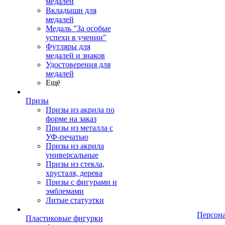
медалей
Вкладыши для
медалей
Медаль "За особые
успехи в учении"
Футляры для
медалей и знаков
Удостоверения для
медалей
Ещё
Призы
Призы из акрила по
форме на заказ
Призы из металла с
УФ-печатью
Призы из акрила
универсальные
Призы из стекла,
хрусталя, дерева
Призы с фигурами и
эмблемами
Литые статуэтки
Персон
Пластиковые фигурки