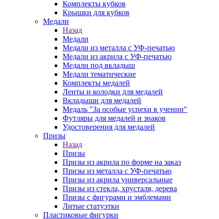
Комплекты кубков
Крышки для кубков
Медали
Назад
Медали
Медали из металла с УФ-печатью
Медали из акрила с УФ-печатью
Медали под вкладыш
Медали тематические
Комплекты медалей
Ленты и колодки для медалей
Вкладыши для медалей
Медаль "За особые успехи в учении"
Футляры для медалей и знаков
Удостоверения для медалей
Призы
Назад
Призы
Призы из акрила по форме на заказ
Призы из металла с УФ-печатью
Призы из акрила универсальные
Призы из стекла, хрусталя, дерева
Призы с фигурами и эмблемами
Литые статуэтки
Пластиковые фигурки