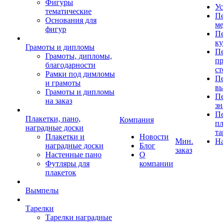
Фигуры
Ус
тематические
Пе
Основания для
ме
фигур
Пе
к
Грамоты и дипломы
Пе
Грамоты, дипломы,
пр
благодарности
ст
Рамки под димломы
Пе
и грамоты
в
Грамоты и дипломы
Пе
на заказ
зн
Пе
Плакетки, пано,
Компания
пл
наградные доски
та
Плакетки и
Новости
Мин.
Н
наградные доски
Блог
заказ
Настенные пано
О
Футляры для
компании
плакеток
Вымпелы
Тарелки
Тарелки наградные