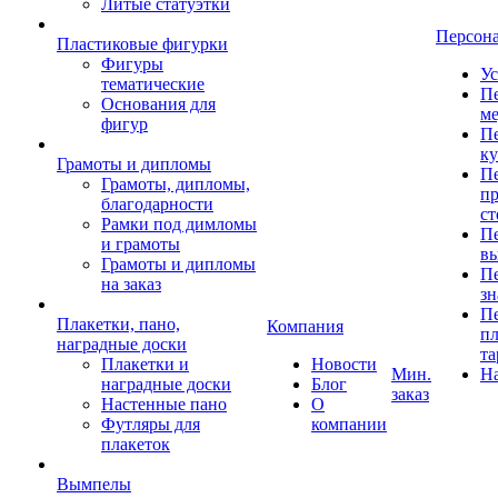
Литые статуэтки
Персон
Пластиковые фигурки
Фигуры
Ус
тематические
Пе
Основания для
ме
фигур
Пе
к
Грамоты и дипломы
Пе
Грамоты, дипломы,
пр
благодарности
ст
Рамки под димломы
Пе
и грамоты
в
Грамоты и дипломы
Пе
на заказ
зн
Пе
Плакетки, пано,
Компания
пл
наградные доски
та
Плакетки и
Новости
Мин.
Н
наградные доски
Блог
заказ
Настенные пано
О
Футляры для
компании
плакеток
Вымпелы