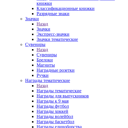
книжки
Классификационные книжки
Разрядные знаки
Значки
Назад
Значки
Экспресс-значки
Значки тематические
Сувениры
Назад
Сувениры
Брелоки
Магниты
Наградные розетки
Ручки
Награды тематические
Назад
Награды тематические
Награды для выпускников
Награды к 9 мая
Награды футбол
Награды хоккей
Награды волейбол
Награды баскетбол
Награды единоборства