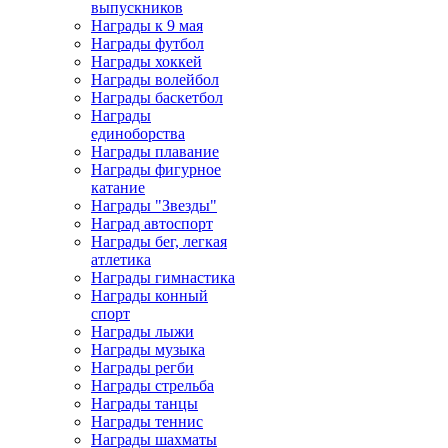
выпускников
Награды к 9 мая
Награды футбол
Награды хоккей
Награды волейбол
Награды баскетбол
Награды
единоборства
Награды плавание
Награды фигурное
катание
Награды "Звезды"
Наград автоспорт
Награды бег, легкая
атлетика
Награды гимнастика
Награды конный
спорт
Награды лыжи
Награды музыка
Награды регби
Награды стрельба
Награды танцы
Награды теннис
Награды шахматы