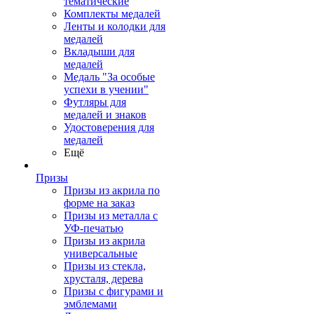
тематические
Комплекты медалей
Ленты и колодки для
медалей
Вкладыши для
медалей
Медаль "За особые
успехи в учении"
Футляры для
медалей и знаков
Удостоверения для
медалей
Ещё
Призы
Призы из акрила по
форме на заказ
Призы из металла с
УФ-печатью
Призы из акрила
универсальные
Призы из стекла,
хрусталя, дерева
Призы с фигурами и
эмблемами