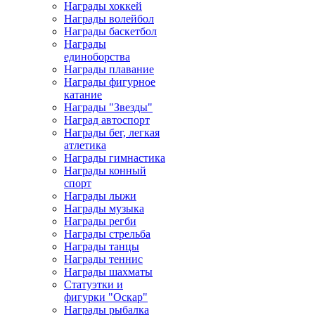
Награды хоккей
Награды волейбол
Награды баскетбол
Награды
единоборства
Награды плавание
Награды фигурное
катание
Награды "Звезды"
Наград автоспорт
Награды бег, легкая
атлетика
Награды гимнастика
Награды конный
спорт
Награды лыжи
Награды музыка
Награды регби
Награды стрельба
Награды танцы
Награды теннис
Награды шахматы
Статуэтки и
фигурки "Оскар"
Награды рыбалка