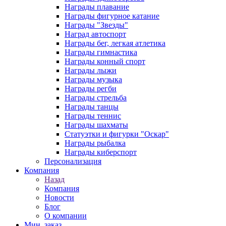
Награды плавание
Награды фигурное катание
Награды "Звезды"
Наград автоспорт
Награды бег, легкая атлетика
Награды гимнастика
Награды конный спорт
Награды лыжи
Награды музыка
Награды регби
Награды стрельба
Награды танцы
Награды теннис
Награды шахматы
Статуэтки и фигурки "Оскар"
Награды рыбалка
Награды киберспорт
Персонализация
Компания
Назад
Компания
Новости
Блог
О компании
Мин. заказ