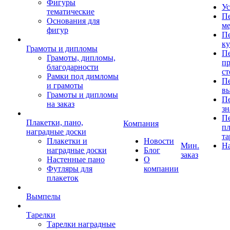
Фигуры
Ус
тематические
Пе
Основания для
ме
фигур
Пе
к
Грамоты и дипломы
Пе
Грамоты, дипломы,
пр
благодарности
ст
Рамки под димломы
Пе
и грамоты
в
Грамоты и дипломы
Пе
на заказ
зн
Пе
Плакетки, пано,
Компания
пл
наградные доски
та
Плакетки и
Новости
Мин.
Н
наградные доски
Блог
заказ
Настенные пано
О
Футляры для
компании
плакеток
Вымпелы
Тарелки
Тарелки наградные