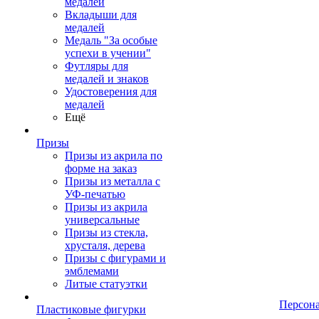
медалей
Вкладыши для
медалей
Медаль "За особые
успехи в учении"
Футляры для
медалей и знаков
Удостоверения для
медалей
Ещё
Призы
Призы из акрила по
форме на заказ
Призы из металла с
УФ-печатью
Призы из акрила
универсальные
Призы из стекла,
хрусталя, дерева
Призы с фигурами и
эмблемами
Литые статуэтки
Персон
Пластиковые фигурки