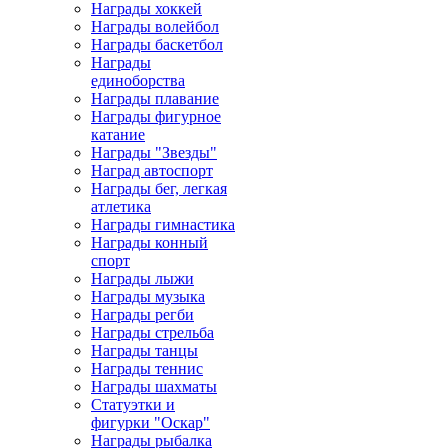
Награды хоккей
Награды волейбол
Награды баскетбол
Награды
единоборства
Награды плавание
Награды фигурное
катание
Награды "Звезды"
Наград автоспорт
Награды бег, легкая
атлетика
Награды гимнастика
Награды конный
спорт
Награды лыжи
Награды музыка
Награды регби
Награды стрельба
Награды танцы
Награды теннис
Награды шахматы
Статуэтки и
фигурки "Оскар"
Награды рыбалка