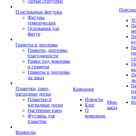
Литые статуэтки
Персон
Пластиковые фигурки
Фигуры
Ус
тематические
Пе
Основания для
ме
фигур
Пе
к
Грамоты и дипломы
Пе
Грамоты, дипломы,
пр
благодарности
ст
Рамки под димломы
Пе
и грамоты
в
Грамоты и дипломы
Пе
на заказ
зн
Пе
Плакетки, пано,
Компания
пл
наградные доски
та
Плакетки и
Новости
Мин.
Н
наградные доски
Блог
заказ
Настенные пано
О
Футляры для
компании
плакеток
Вымпелы