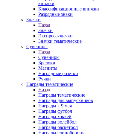
книжки
Классификационные книжки
Разрядные знаки
Значки
Назад
Значки
Экспресс-значки
Значки тематические
Сувениры
Назад
Сувениры
Брелоки
Магниты
Наградные розетки
Ручки
Награды тематические
Назад
Награды тематические
Награды для выпускников
Награды к 9 мая
Награды футбол
Награды хоккей
Награды волейбол
Награды баскетбол
Награды единоборства