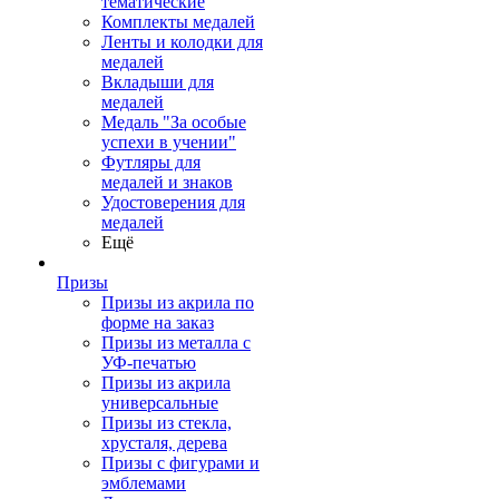
тематические
Комплекты медалей
Ленты и колодки для
медалей
Вкладыши для
медалей
Медаль "За особые
успехи в учении"
Футляры для
медалей и знаков
Удостоверения для
медалей
Ещё
Призы
Призы из акрила по
форме на заказ
Призы из металла с
УФ-печатью
Призы из акрила
универсальные
Призы из стекла,
хрусталя, дерева
Призы с фигурами и
эмблемами