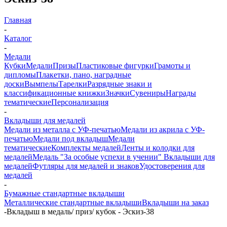
Главная
-
Каталог
-
Медали
Кубки
Медали
Призы
Пластиковые фигурки
Грамоты и
дипломы
Плакетки, пано, наградные
доски
Вымпелы
Тарелки
Разрядные знаки и
классификационные книжки
Значки
Сувениры
Награды
тематические
Персонализация
-
Вкладыши для медалей
Медали из металла с УФ-печатью
Медали из акрила с УФ-
печатью
Медали под вкладыш
Медали
тематические
Комплекты медалей
Ленты и колодки для
медалей
Медаль "За особые успехи в учении"
Вкладыши для
медалей
Футляры для медалей и знаков
Удостоверения для
медалей
-
Бумажные стандартные вкладыши
Металлические стандартные вкладыши
Вкладыши на заказ
-
Вкладыш в медаль/ приз/ кубок - Эскиз-38