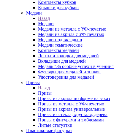
Комплекты кубков
Крышки для кубков
Медали
Назад
Медали
Медали из металла с УФ-печатью
Медали из акрила с УФ-печатью
Медали под вкладыш
Медали тематические
Комплекты медалей
Ленты и колодки для медалей
Вкладыши для медалей
Медаль "За особые успехи в учении"
Футляры для медалей и знаков
Удостоверения для медалей
Призы
Назад
Призы
Призы из акрила по форме на заказ
Призы из металла с УФ-печатью
Призы из акрила универсальные
Призы из стекла, хрусталя, дерева
Призы с фигурами и эмблемами
Литые статуэтки
Пластиковые фигурки