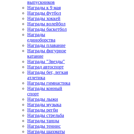
выпускников
Награды к 9 мая
Награды футбол
Награды хоккей
Награды волейбол
Награды баскетбол
Награды
единоборства
Награды плавание
Награды фигурное
катание
Награды "Звезды"
Наград автоспорт
Награды бег, легкая
атлетика
Награды гимнастика
Награды конный
спорт
Награды лыжи
Награды музыка
Награды регби
Награды стрельба
Награды танцы
Награды теннис
Награды шахматы