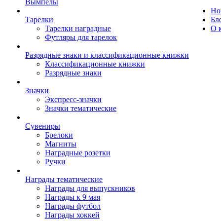
Вымпелы
Но
Тарелки
Бл
Тарелки наградные
О 
Футляры для тарелок
Разрядные знаки и классификационные книжки
Классификационные книжки
Разрядные знаки
Значки
Экспресс-значки
Значки тематические
Сувениры
Брелоки
Магниты
Наградные розетки
Ручки
Награды тематические
Награды для выпускников
Награды к 9 мая
Награды футбол
Награды хоккей