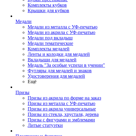
Комплекты кубков
Крышки для кубков
Медали
Медали из металла с УФ-печатью
Медали из акрила с УФ-печатью
Медали под вкладыш
Медали тематические
Комплекты медалей
Ленты и колодки для медалей
Вкладыши для медалей
Медаль "За особые успехи в учении"
Футляры для медалей и знаков
Удостоверения для медалей
Ещё
Призы
Призы из акрила по форме на заказ
Призы из металла с УФ-печатью
Призы из акрила универсальные
Призы из стекла, хрусталя, дерева
Призы с фигурами и эмблемами
Литые статуэтки