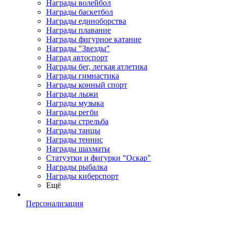
Награды волейбол
Награды баскетбол
Награды единоборства
Награды плавание
Награды фигурное катание
Награды "Звезды"
Наград автоспорт
Награды бег, легкая атлетика
Награды гимнастика
Награды конный спорт
Награды лыжи
Награды музыка
Награды регби
Награды стрельба
Награды танцы
Награды теннис
Награды шахматы
Статуэтки и фигурки "Оскар"
Награды рыбалка
Награды киберспорт
Ещё
Персонализация