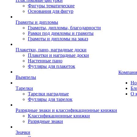
Пластиковые фигурки
Фигуры тематические
Основания для фигур
Грамоты и дипломы
Грамоты, дипломы, благодарности
Рамки под димломы и грамоты
Грамоты и дипломы на заказ
Плакетки, пано, наградные доски
Плакетки и наградные доски
Настенные пано
Футляры для плакеток
Компани
Вымпелы
Но
Тарелки
Бл
Тарелки наградные
О 
Футляры для тарелок
Разрядные знаки и классификационные книжки
Классификационные книжки
Разрядные знаки
Значки