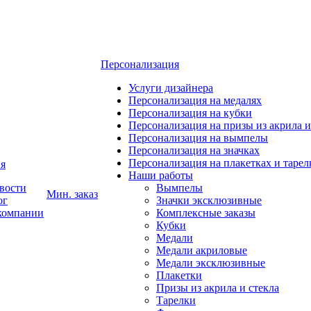
Персонализация
Услуги дизайнера
Персонализация на медалях
Персонализация на кубки
Персонализация на призы из акрила и
Персонализация на вымпелы
Персонализация на значках
Персонализация на плакетках и тарел
я
Наши работы
вости
Вымпелы
Мин. заказ
ог
Значки эксклюзивные
компании
Комплексные заказы
Кубки
Медали
Медали акриловые
Медали эксклюзивные
Плакетки
Призы из акрила и стекла
Тарелки