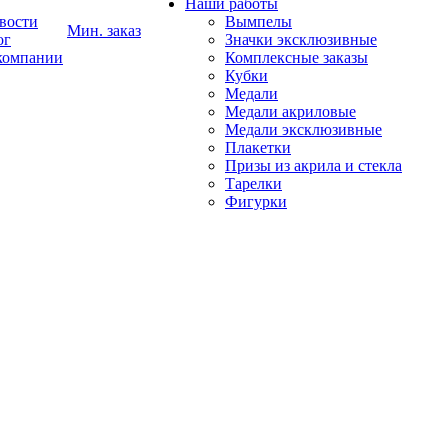
Наши работы
вости
Вымпелы
Мин. заказ
ог
Значки эксклюзивные
компании
Комплексные заказы
Кубки
Медали
Медали акриловые
Медали эксклюзивные
Плакетки
Призы из акрила и стекла
Тарелки
Фигурки