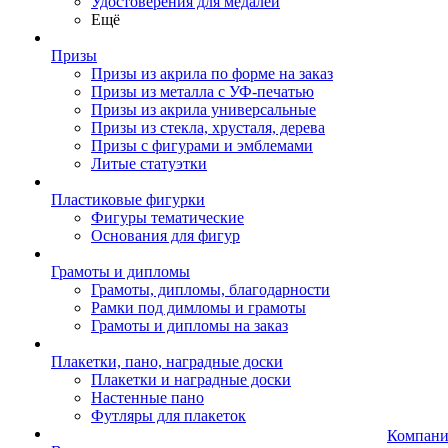
Удостоверения для медалей
Ещё
Призы
Призы из акрила по форме на заказ
Призы из металла с УФ-печатью
Призы из акрила универсальные
Призы из стекла, хрусталя, дерева
Призы с фигурами и эмблемами
Литые статуэтки
Пластиковые фигурки
Фигуры тематические
Основания для фигур
Грамоты и дипломы
Грамоты, дипломы, благодарности
Рамки под димломы и грамоты
Грамоты и дипломы на заказ
Плакетки, пано, наградные доски
Плакетки и наградные доски
Настенные пано
Футляры для плакеток
Компани