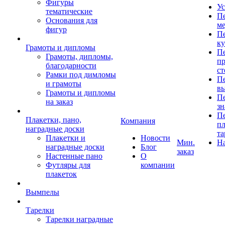
Фигуры
Ус
тематические
Пе
Основания для
ме
фигур
Пе
к
Грамоты и дипломы
Пе
Грамоты, дипломы,
пр
благодарности
ст
Рамки под димломы
Пе
и грамоты
в
Грамоты и дипломы
Пе
на заказ
зн
Пе
Плакетки, пано,
Компания
пл
наградные доски
та
Плакетки и
Новости
Мин.
Н
наградные доски
Блог
заказ
Настенные пано
О
Футляры для
компании
плакеток
Вымпелы
Тарелки
Тарелки наградные