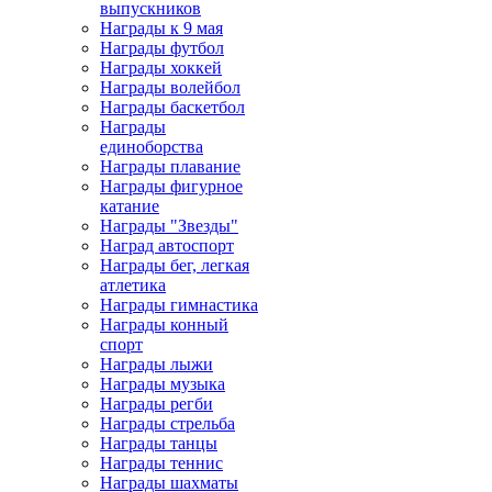
выпускников
Награды к 9 мая
Награды футбол
Награды хоккей
Награды волейбол
Награды баскетбол
Награды
единоборства
Награды плавание
Награды фигурное
катание
Награды "Звезды"
Наград автоспорт
Награды бег, легкая
атлетика
Награды гимнастика
Награды конный
спорт
Награды лыжи
Награды музыка
Награды регби
Награды стрельба
Награды танцы
Награды теннис
Награды шахматы