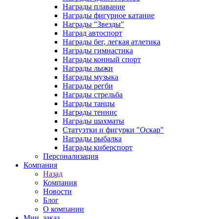
Награды плавание
Награды фигурное катание
Награды "Звезды"
Наград автоспорт
Награды бег, легкая атлетика
Награды гимнастика
Награды конный спорт
Награды лыжи
Награды музыка
Награды регби
Награды стрельба
Награды танцы
Награды теннис
Награды шахматы
Статуэтки и фигурки "Оскар"
Награды рыбалка
Награды киберспорт
Персонализация
Компания
Назад
Компания
Новости
Блог
О компании
Мин. заказ