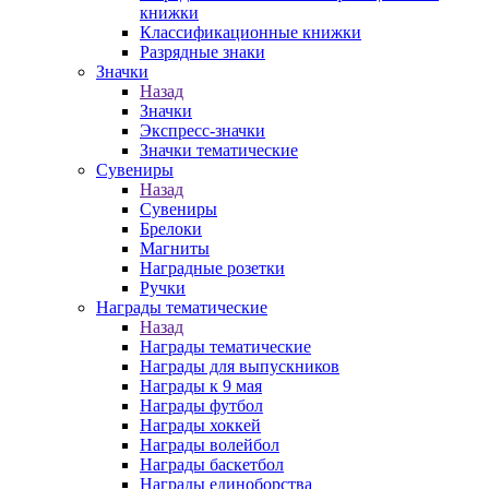
книжки
Классификационные книжки
Разрядные знаки
Значки
Назад
Значки
Экспресс-значки
Значки тематические
Сувениры
Назад
Сувениры
Брелоки
Магниты
Наградные розетки
Ручки
Награды тематические
Назад
Награды тематические
Награды для выпускников
Награды к 9 мая
Награды футбол
Награды хоккей
Награды волейбол
Награды баскетбол
Награды единоборства