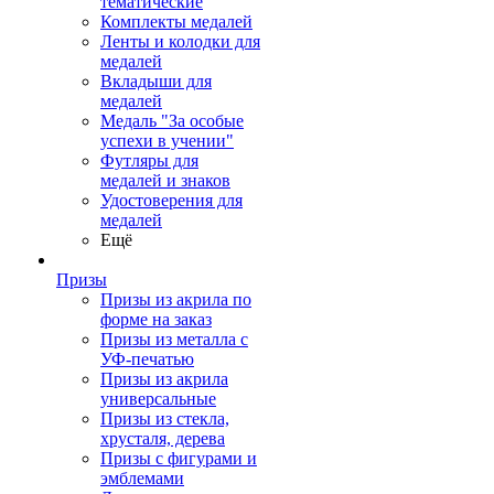
тематические
Комплекты медалей
Ленты и колодки для
медалей
Вкладыши для
медалей
Медаль "За особые
успехи в учении"
Футляры для
медалей и знаков
Удостоверения для
медалей
Ещё
Призы
Призы из акрила по
форме на заказ
Призы из металла с
УФ-печатью
Призы из акрила
универсальные
Призы из стекла,
хрусталя, дерева
Призы с фигурами и
эмблемами