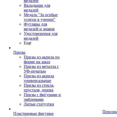
медалей
Вкладыши для
медалей
Медаль "За особые
успехи в учении"
Футляры для
медалей и знаков
Удостоверения для
медалей
Ещё
Призы
Призы из акрила по
форме на заказ
Призы из металла с
УФ-печатью
Призы из акрила
универсальные
Призы из стекла,
хрусталя, дерева
Призы с фигурами и
эмблемами
Литые статуэтки
Персон
Пластиковые фигурки