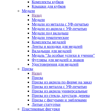
Комплекты кубков
Крышки для кубков
Медали
Назад
Медали
Медали из металла с УФ-печатью
Медали из акрила с УФ-печатью
Медали под вкладыш
Медали тематические
Комплекты медалей
Ленты и колодки для медалей
Вкладыши для медалей
Медаль "За особые успехи в учении"
Футляры для медалей и знаков
Удостоверения для медалей
Призы
Назад
Призы
Призы из акрила по форме на заказ
Призы из металла с УФ-печатью
Призы из акрила универсальные
Призы из стекла, хрусталя, дерева
Призы с фигурами и эмблемами
Литые статуэтки
Пластиковые фигурки