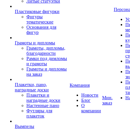
Литые статуэтки
Персон
Пластиковые фигурки
Фигуры
Ус
тематические
Пе
Основания для
ме
фигур
Пе
к
Грамоты и дипломы
Пе
Грамоты, дипломы,
пр
благодарности
ст
Рамки под димломы
Пе
и грамоты
в
Грамоты и дипломы
Пе
на заказ
зн
Пе
Плакетки, пано,
Компания
пл
наградные доски
та
Плакетки и
Новости
Мин.
Н
наградные доски
Блог
заказ
Настенные пано
О
Футляры для
компании
плакеток
Вымпелы