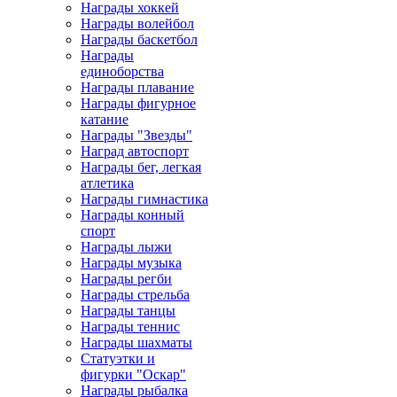
Награды хоккей
Награды волейбол
Награды баскетбол
Награды
единоборства
Награды плавание
Награды фигурное
катание
Награды "Звезды"
Наград автоспорт
Награды бег, легкая
атлетика
Награды гимнастика
Награды конный
спорт
Награды лыжи
Награды музыка
Награды регби
Награды стрельба
Награды танцы
Награды теннис
Награды шахматы
Статуэтки и
фигурки "Оскар"
Награды рыбалка