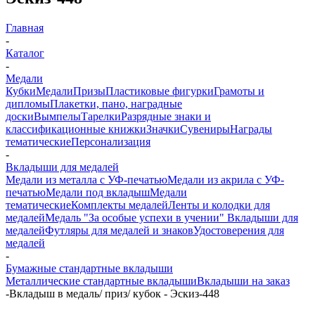
Главная
-
Каталог
-
Медали
Кубки
Медали
Призы
Пластиковые фигурки
Грамоты и
дипломы
Плакетки, пано, наградные
доски
Вымпелы
Тарелки
Разрядные знаки и
классификационные книжки
Значки
Сувениры
Награды
тематические
Персонализация
-
Вкладыши для медалей
Медали из металла с УФ-печатью
Медали из акрила с УФ-
печатью
Медали под вкладыш
Медали
тематические
Комплекты медалей
Ленты и колодки для
медалей
Медаль "За особые успехи в учении"
Вкладыши для
медалей
Футляры для медалей и знаков
Удостоверения для
медалей
-
Бумажные стандартные вкладыши
Металлические стандартные вкладыши
Вкладыши на заказ
-
Вкладыш в медаль/ приз/ кубок - Эскиз-448