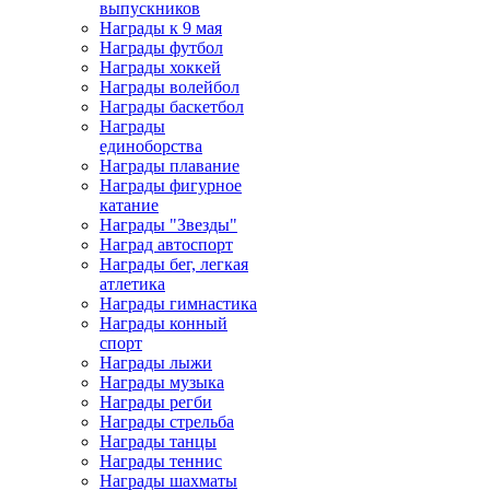
выпускников
Награды к 9 мая
Награды футбол
Награды хоккей
Награды волейбол
Награды баскетбол
Награды
единоборства
Награды плавание
Награды фигурное
катание
Награды "Звезды"
Наград автоспорт
Награды бег, легкая
атлетика
Награды гимнастика
Награды конный
спорт
Награды лыжи
Награды музыка
Награды регби
Награды стрельба
Награды танцы
Награды теннис
Награды шахматы