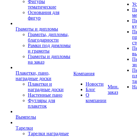
Фигуры
Ус
тематические
Пе
Основания для
ме
фигур
Пе
к
Грамоты и дипломы
Пе
Грамоты, дипломы,
пр
благодарности
ст
Рамки под димломы
Пе
и грамоты
в
Грамоты и дипломы
Пе
на заказ
зн
Пе
Плакетки, пано,
Компания
пл
наградные доски
та
Плакетки и
Новости
Мин.
Н
наградные доски
Блог
заказ
Настенные пано
О
Футляры для
компании
плакеток
Вымпелы
Тарелки
Тарелки наградные