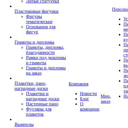
Литые статуэтки
Персон
Пластиковые фигурки
Фигуры
Ус
тематические
Пе
Основания для
ме
фигур
Пе
к
Грамоты и дипломы
Пе
Грамоты, дипломы,
пр
благодарности
ст
Рамки под димломы
Пе
и грамоты
в
Грамоты и дипломы
Пе
на заказ
зн
Пе
Плакетки, пано,
Компания
пл
наградные доски
та
Плакетки и
Новости
Мин.
Н
наградные доски
Блог
заказ
Настенные пано
О
Футляры для
компании
плакеток
Вымпелы