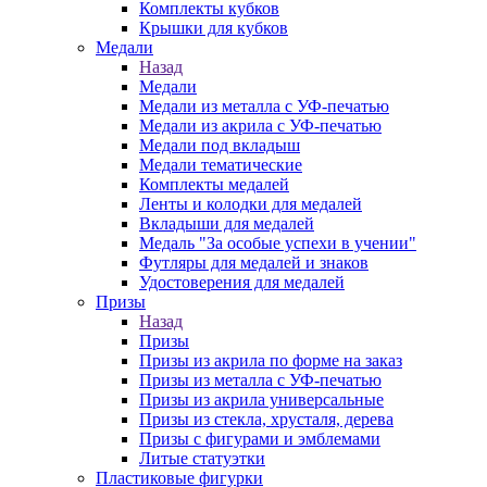
Комплекты кубков
Крышки для кубков
Медали
Назад
Медали
Медали из металла с УФ-печатью
Медали из акрила с УФ-печатью
Медали под вкладыш
Медали тематические
Комплекты медалей
Ленты и колодки для медалей
Вкладыши для медалей
Медаль "За особые успехи в учении"
Футляры для медалей и знаков
Удостоверения для медалей
Призы
Назад
Призы
Призы из акрила по форме на заказ
Призы из металла с УФ-печатью
Призы из акрила универсальные
Призы из стекла, хрусталя, дерева
Призы с фигурами и эмблемами
Литые статуэтки
Пластиковые фигурки