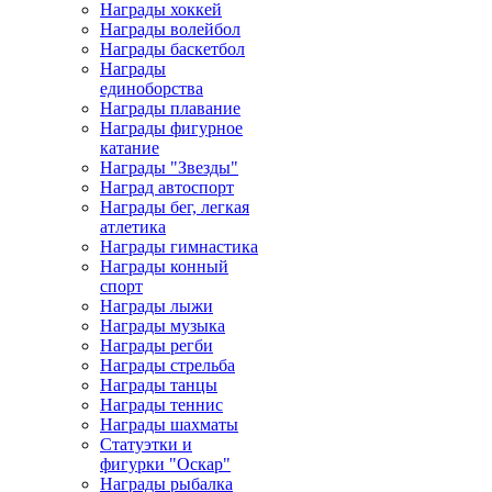
Награды хоккей
Награды волейбол
Награды баскетбол
Награды
единоборства
Награды плавание
Награды фигурное
катание
Награды "Звезды"
Наград автоспорт
Награды бег, легкая
атлетика
Награды гимнастика
Награды конный
спорт
Награды лыжи
Награды музыка
Награды регби
Награды стрельба
Награды танцы
Награды теннис
Награды шахматы
Статуэтки и
фигурки "Оскар"
Награды рыбалка