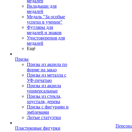
медалей
Вкладыши для
медалей
Медаль "За особые
успехи в учении"
Футляры для
медалей и знаков
Удостоверения для
медалей
Ещё
Призы
Призы из акрила по
форме на заказ
Призы из металла с
УФ-печатью
Призы из акрила
универсальные
Призы из стекла,
хрусталя, дерева
Призы с фигурами и
эмблемами
Литые статуэтки
Персон
Пластиковые фигурки