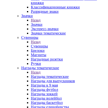
книжки
Классификационные книжки
Разрядные знаки
Значки
Назад
Значки
Экспресс-значки
Значки тематические
Сувениры
Назад
Сувениры
Брелоки
Магниты
Наградные розетки
Ручки
Награды тематические
Назад
Награды тематические
Награды для выпускников
Награды к 9 мая
Награды футбол
Награды хоккей
Награды волейбол
Награды баскетбол
Награды единоборства