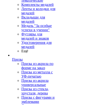
тематические
Комплекты медалей
Ленты и колодки для
медалей
Вкладыши для
медалей
Медаль "За особые
успехи в учении"
Футляры для
медалей и знаков
Удостоверения для
медалей
Ещё
Призы
Призы из акрила по
форме на заказ
Призы из металла с
УФ-печатью
Призы из акрила
универсальные
Призы из стекла,
хрусталя, дерева
Призы с фигурами и
эмблемами