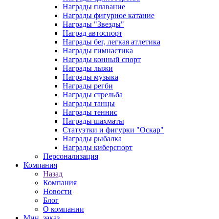
Награды плавание
Награды фигурное катание
Награды "Звезды"
Наград автоспорт
Награды бег, легкая атлетика
Награды гимнастика
Награды конный спорт
Награды лыжи
Награды музыка
Награды регби
Награды стрельба
Награды танцы
Награды теннис
Награды шахматы
Статуэтки и фигурки "Оскар"
Награды рыбалка
Награды киберспорт
Персонализация
Компания
Назад
Компания
Новости
Блог
О компании
Мин. заказ