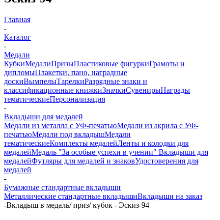
Главная
-
Каталог
-
Медали
Кубки
Медали
Призы
Пластиковые фигурки
Грамоты и
дипломы
Плакетки, пано, наградные
доски
Вымпелы
Тарелки
Разрядные знаки и
классификационные книжки
Значки
Сувениры
Награды
тематические
Персонализация
-
Вкладыши для медалей
Медали из металла с УФ-печатью
Медали из акрила с УФ-
печатью
Медали под вкладыш
Медали
тематические
Комплекты медалей
Ленты и колодки для
медалей
Медаль "За особые успехи в учении"
Вкладыши для
медалей
Футляры для медалей и знаков
Удостоверения для
медалей
-
Бумажные стандартные вкладыши
Металлические стандартные вкладыши
Вкладыши на заказ
-
Вкладыш в медаль/ приз/ кубок - Эскиз-94