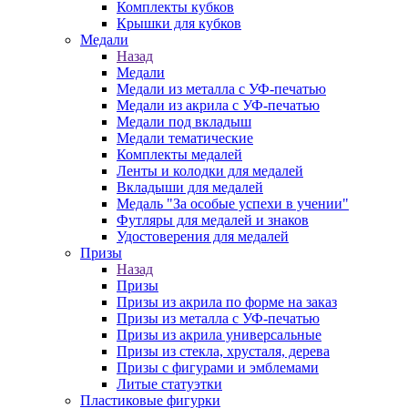
Комплекты кубков
Крышки для кубков
Медали
Назад
Медали
Медали из металла с УФ-печатью
Медали из акрила с УФ-печатью
Медали под вкладыш
Медали тематические
Комплекты медалей
Ленты и колодки для медалей
Вкладыши для медалей
Медаль "За особые успехи в учении"
Футляры для медалей и знаков
Удостоверения для медалей
Призы
Назад
Призы
Призы из акрила по форме на заказ
Призы из металла с УФ-печатью
Призы из акрила универсальные
Призы из стекла, хрусталя, дерева
Призы с фигурами и эмблемами
Литые статуэтки
Пластиковые фигурки