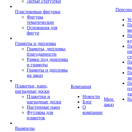
Литые статуэтки
Персон
Пластиковые фигурки
Фигуры
Ус
тематические
Пе
Основания для
ме
фигур
Пе
к
Грамоты и дипломы
Пе
Грамоты, дипломы,
пр
благодарности
ст
Рамки под димломы
Пе
и грамоты
в
Грамоты и дипломы
Пе
на заказ
зн
Пе
Плакетки, пано,
Компания
пл
наградные доски
та
Плакетки и
Новости
Мин.
Н
наградные доски
Блог
заказ
Настенные пано
О
Футляры для
компании
плакеток
Вымпелы