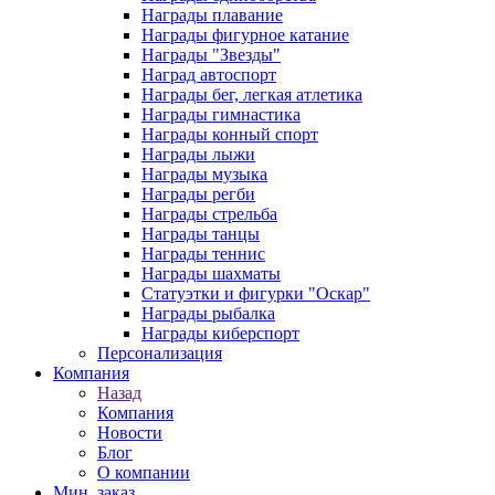
Награды плавание
Награды фигурное катание
Награды "Звезды"
Наград автоспорт
Награды бег, легкая атлетика
Награды гимнастика
Награды конный спорт
Награды лыжи
Награды музыка
Награды регби
Награды стрельба
Награды танцы
Награды теннис
Награды шахматы
Статуэтки и фигурки "Оскар"
Награды рыбалка
Награды киберспорт
Персонализация
Компания
Назад
Компания
Новости
Блог
О компании
Мин. заказ