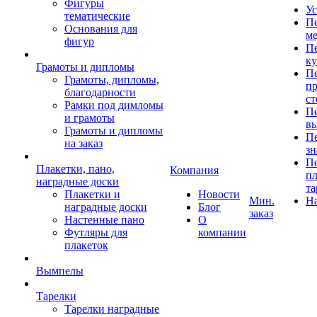
Фигуры
Ус
тематические
Пе
Основания для
ме
фигур
Пе
к
Грамоты и дипломы
Пе
Грамоты, дипломы,
пр
благодарности
ст
Рамки под димломы
Пе
и грамоты
в
Грамоты и дипломы
Пе
на заказ
зн
Пе
Плакетки, пано,
Компания
пл
наградные доски
та
Плакетки и
Новости
Мин.
Н
наградные доски
Блог
заказ
Настенные пано
О
Футляры для
компании
плакеток
Вымпелы
Тарелки
Тарелки наградные