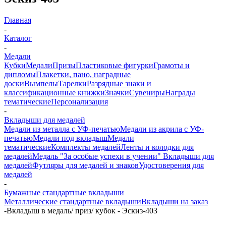
Главная
-
Каталог
-
Медали
Кубки
Медали
Призы
Пластиковые фигурки
Грамоты и
дипломы
Плакетки, пано, наградные
доски
Вымпелы
Тарелки
Разрядные знаки и
классификационные книжки
Значки
Сувениры
Награды
тематические
Персонализация
-
Вкладыши для медалей
Медали из металла с УФ-печатью
Медали из акрила с УФ-
печатью
Медали под вкладыш
Медали
тематические
Комплекты медалей
Ленты и колодки для
медалей
Медаль "За особые успехи в учении"
Вкладыши для
медалей
Футляры для медалей и знаков
Удостоверения для
медалей
-
Бумажные стандартные вкладыши
Металлические стандартные вкладыши
Вкладыши на заказ
-
Вкладыш в медаль/ приз/ кубок - Эскиз-403