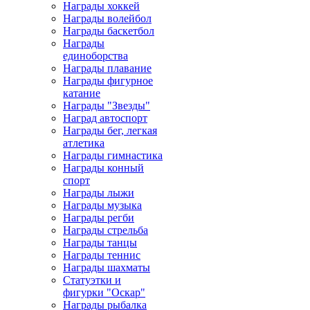
Награды хоккей
Награды волейбол
Награды баскетбол
Награды
единоборства
Награды плавание
Награды фигурное
катание
Награды "Звезды"
Наград автоспорт
Награды бег, легкая
атлетика
Награды гимнастика
Награды конный
спорт
Награды лыжи
Награды музыка
Награды регби
Награды стрельба
Награды танцы
Награды теннис
Награды шахматы
Статуэтки и
фигурки "Оскар"
Награды рыбалка