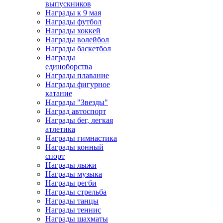
выпускников
Награды к 9 мая
Награды футбол
Награды хоккей
Награды волейбол
Награды баскетбол
Награды
единоборства
Награды плавание
Награды фигурное
катание
Награды "Звезды"
Наград автоспорт
Награды бег, легкая
атлетика
Награды гимнастика
Награды конный
спорт
Награды лыжи
Награды музыка
Награды регби
Награды стрельба
Награды танцы
Награды теннис
Награды шахматы