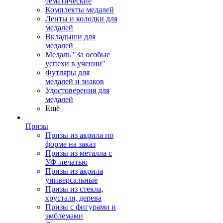
тематические
Комплекты медалей
Ленты и колодки для
медалей
Вкладыши для
медалей
Медаль "За особые
успехи в учении"
Футляры для
медалей и знаков
Удостоверения для
медалей
Ещё
Призы
Призы из акрила по
форме на заказ
Призы из металла с
УФ-печатью
Призы из акрила
универсальные
Призы из стекла,
хрусталя, дерева
Призы с фигурами и
эмблемами