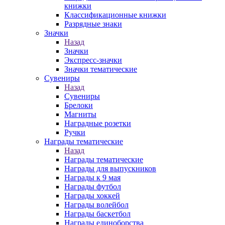
книжки
Классификационные книжки
Разрядные знаки
Значки
Назад
Значки
Экспресс-значки
Значки тематические
Сувениры
Назад
Сувениры
Брелоки
Магниты
Наградные розетки
Ручки
Награды тематические
Назад
Награды тематические
Награды для выпускников
Награды к 9 мая
Награды футбол
Награды хоккей
Награды волейбол
Награды баскетбол
Награды единоборства