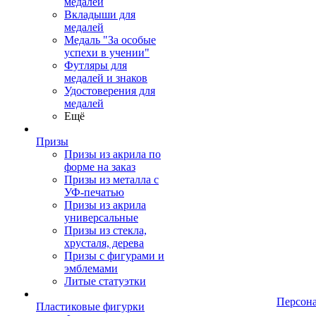
медалей
Вкладыши для
медалей
Медаль "За особые
успехи в учении"
Футляры для
медалей и знаков
Удостоверения для
медалей
Ещё
Призы
Призы из акрила по
форме на заказ
Призы из металла с
УФ-печатью
Призы из акрила
универсальные
Призы из стекла,
хрусталя, дерева
Призы с фигурами и
эмблемами
Литые статуэтки
Персон
Пластиковые фигурки