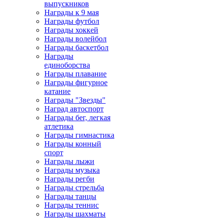
выпускников
Награды к 9 мая
Награды футбол
Награды хоккей
Награды волейбол
Награды баскетбол
Награды
единоборства
Награды плавание
Награды фигурное
катание
Награды "Звезды"
Наград автоспорт
Награды бег, легкая
атлетика
Награды гимнастика
Награды конный
спорт
Награды лыжи
Награды музыка
Награды регби
Награды стрельба
Награды танцы
Награды теннис
Награды шахматы