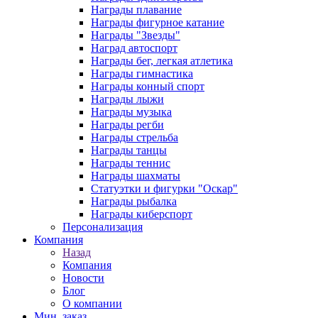
Награды плавание
Награды фигурное катание
Награды "Звезды"
Наград автоспорт
Награды бег, легкая атлетика
Награды гимнастика
Награды конный спорт
Награды лыжи
Награды музыка
Награды регби
Награды стрельба
Награды танцы
Награды теннис
Награды шахматы
Статуэтки и фигурки "Оскар"
Награды рыбалка
Награды киберспорт
Персонализация
Компания
Назад
Компания
Новости
Блог
О компании
Мин. заказ