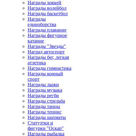
Награды хоккей
Награды волейбол
Награды баскетбол
Награды
единоборства
Награды плавание
Награды фигурное
катание
Награды "Звезды"
Наград автоспорт
Награды бег, легкая
атлетика
Награды гимнастика
Награды конный
спорт
Награды лыжи
Награды музыка
Награды регби
Награды стрельба
Награды танцы
Награды теннис
Награды шахматы
Статуэтки и
фигурки "Оскар"
Награды рыбалка