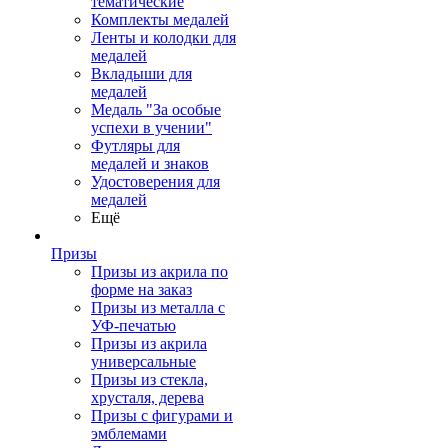
тематические
Комплекты медалей
Ленты и колодки для
медалей
Вкладыши для
медалей
Медаль "За особые
успехи в учении"
Футляры для
медалей и знаков
Удостоверения для
медалей
Ещё
Призы
Призы из акрила по
форме на заказ
Призы из металла с
УФ-печатью
Призы из акрила
универсальные
Призы из стекла,
хрусталя, дерева
Призы с фигурами и
эмблемами