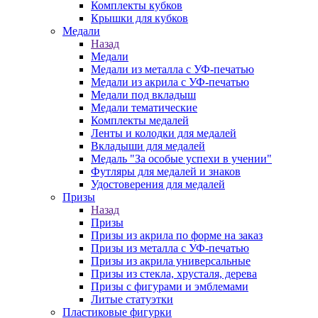
Комплекты кубков
Крышки для кубков
Медали
Назад
Медали
Медали из металла с УФ-печатью
Медали из акрила с УФ-печатью
Медали под вкладыш
Медали тематические
Комплекты медалей
Ленты и колодки для медалей
Вкладыши для медалей
Медаль "За особые успехи в учении"
Футляры для медалей и знаков
Удостоверения для медалей
Призы
Назад
Призы
Призы из акрила по форме на заказ
Призы из металла с УФ-печатью
Призы из акрила универсальные
Призы из стекла, хрусталя, дерева
Призы с фигурами и эмблемами
Литые статуэтки
Пластиковые фигурки