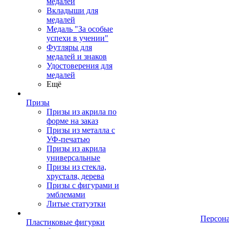
медалей
Вкладыши для
медалей
Медаль "За особые
успехи в учении"
Футляры для
медалей и знаков
Удостоверения для
медалей
Ещё
Призы
Призы из акрила по
форме на заказ
Призы из металла с
УФ-печатью
Призы из акрила
универсальные
Призы из стекла,
хрусталя, дерева
Призы с фигурами и
эмблемами
Литые статуэтки
Персон
Пластиковые фигурки