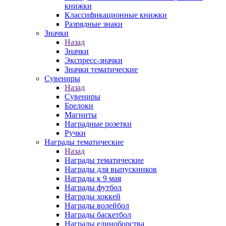
книжки
Классификационные книжки
Разрядные знаки
Значки
Назад
Значки
Экспресс-значки
Значки тематические
Сувениры
Назад
Сувениры
Брелоки
Магниты
Наградные розетки
Ручки
Награды тематические
Назад
Награды тематические
Награды для выпускников
Награды к 9 мая
Награды футбол
Награды хоккей
Награды волейбол
Награды баскетбол
Награды единоборства