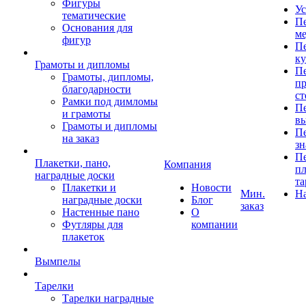
Фигуры
Ус
тематические
Пе
Основания для
ме
фигур
Пе
к
Грамоты и дипломы
Пе
Грамоты, дипломы,
пр
благодарности
ст
Рамки под димломы
Пе
и грамоты
в
Грамоты и дипломы
Пе
на заказ
зн
Пе
Плакетки, пано,
Компания
пл
наградные доски
та
Плакетки и
Новости
Мин.
Н
наградные доски
Блог
заказ
Настенные пано
О
Футляры для
компании
плакеток
Вымпелы
Тарелки
Тарелки наградные