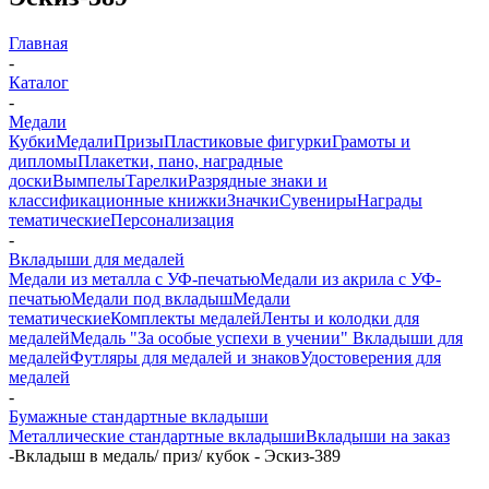
Главная
-
Каталог
-
Медали
Кубки
Медали
Призы
Пластиковые фигурки
Грамоты и
дипломы
Плакетки, пано, наградные
доски
Вымпелы
Тарелки
Разрядные знаки и
классификационные книжки
Значки
Сувениры
Награды
тематические
Персонализация
-
Вкладыши для медалей
Медали из металла с УФ-печатью
Медали из акрила с УФ-
печатью
Медали под вкладыш
Медали
тематические
Комплекты медалей
Ленты и колодки для
медалей
Медаль "За особые успехи в учении"
Вкладыши для
медалей
Футляры для медалей и знаков
Удостоверения для
медалей
-
Бумажные стандартные вкладыши
Металлические стандартные вкладыши
Вкладыши на заказ
-
Вкладыш в медаль/ приз/ кубок - Эскиз-389