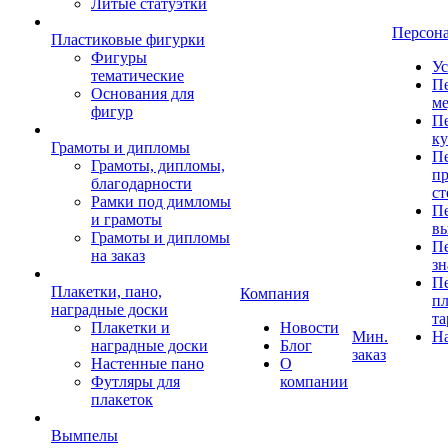
Литые статуэтки
Персон
Пластиковые фигурки
Фигуры
Ус
тематические
Пе
Основания для
ме
фигур
Пе
к
Грамоты и дипломы
Пе
Грамоты, дипломы,
пр
благодарности
ст
Рамки под димломы
Пе
и грамоты
в
Грамоты и дипломы
Пе
на заказ
зн
Пе
Плакетки, пано,
Компания
пл
наградные доски
та
Плакетки и
Новости
Мин.
Н
наградные доски
Блог
заказ
Настенные пано
О
Футляры для
компании
плакеток
Вымпелы