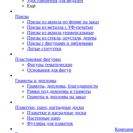
Удостоверения для медалей
Ещё
Призы
Призы из акрила по форме на заказ
Призы из металла с УФ-печатью
Призы из акрила универсальные
Призы из стекла, хрусталя, дерева
Призы с фигурами и эмблемами
Литые статуэтки
Пластиковые фигурки
Фигуры тематические
Основания для фигур
Грамоты и дипломы
Грамоты, дипломы, благодарности
Рамки под димломы и грамоты
Грамоты и дипломы на заказ
Плакетки, пано, наградные доски
Плакетки и наградные доски
Настенные пано
Футляры для плакеток
Компани