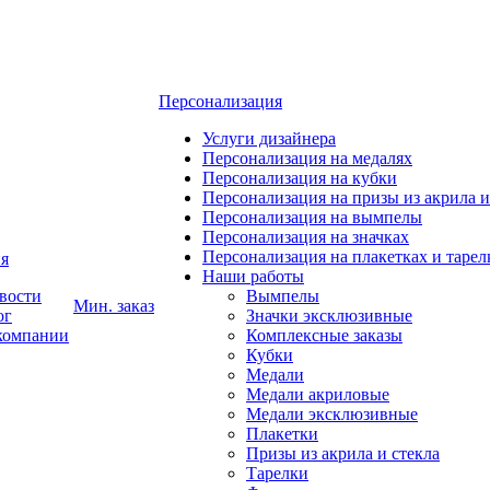
Персонализация
Услуги дизайнера
Персонализация на медалях
Персонализация на кубки
Персонализация на призы из акрила и
Персонализация на вымпелы
Персонализация на значках
Персонализация на плакетках и тарел
я
Наши работы
вости
Вымпелы
Мин. заказ
ог
Значки эксклюзивные
компании
Комплексные заказы
Кубки
Медали
Медали акриловые
Медали эксклюзивные
Плакетки
Призы из акрила и стекла
Тарелки