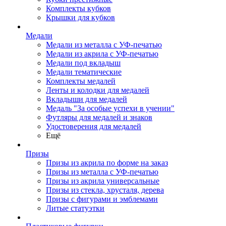
Комплекты кубков
Крышки для кубков
Медали
Медали из металла с УФ-печатью
Медали из акрила с УФ-печатью
Медали под вкладыш
Медали тематические
Комплекты медалей
Ленты и колодки для медалей
Вкладыши для медалей
Медаль "За особые успехи в учении"
Футляры для медалей и знаков
Удостоверения для медалей
Ещё
Призы
Призы из акрила по форме на заказ
Призы из металла с УФ-печатью
Призы из акрила универсальные
Призы из стекла, хрусталя, дерева
Призы с фигурами и эмблемами
Литые статуэтки