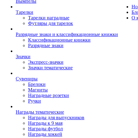
Вымпелы
Но
Тарелки
Бл
Тарелки наградные
О 
Футляры для тарелок
Разрядные знаки и классификационные книжки
Классификационные книжки
Разрядные знаки
Значки
Экспресс-значки
Значки тематические
Сувениры
Брелоки
Магниты
Наградные розетки
Ручки
Награды тематические
Награды для выпускников
Награды к 9 мая
Награды футбол
Награды хоккей