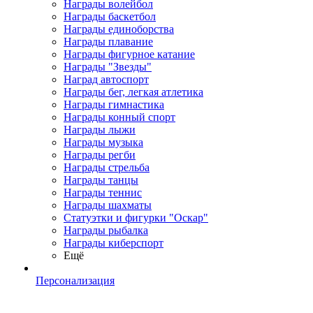
Награды волейбол
Награды баскетбол
Награды единоборства
Награды плавание
Награды фигурное катание
Награды "Звезды"
Наград автоспорт
Награды бег, легкая атлетика
Награды гимнастика
Награды конный спорт
Награды лыжи
Награды музыка
Награды регби
Награды стрельба
Награды танцы
Награды теннис
Награды шахматы
Статуэтки и фигурки "Оскар"
Награды рыбалка
Награды киберспорт
Ещё
Персонализация