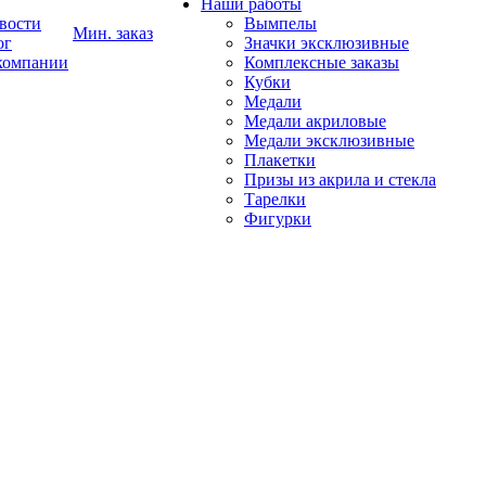
Наши работы
вости
Вымпелы
Мин. заказ
ог
Значки эксклюзивные
компании
Комплексные заказы
Кубки
Медали
Медали акриловые
Медали эксклюзивные
Плакетки
Призы из акрила и стекла
Тарелки
Фигурки