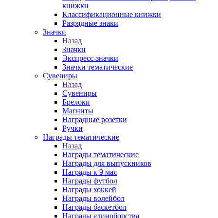
книжки
Классификационные книжки
Разрядные знаки
Значки
Назад
Значки
Экспресс-значки
Значки тематические
Сувениры
Назад
Сувениры
Брелоки
Магниты
Наградные розетки
Ручки
Награды тематические
Назад
Награды тематические
Награды для выпускников
Награды к 9 мая
Награды футбол
Награды хоккей
Награды волейбол
Награды баскетбол
Награды единоборства