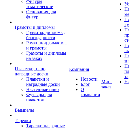
Фигуры
Ус
тематические
Пе
Основания для
ме
фигур
Пе
к
Грамоты и дипломы
Пе
Грамоты, дипломы,
пр
благодарности
ст
Рамки под димломы
Пе
и грамоты
в
Грамоты и дипломы
Пе
на заказ
зн
Пе
Плакетки, пано,
Компания
пл
наградные доски
та
Плакетки и
Новости
Мин.
Н
наградные доски
Блог
заказ
Настенные пано
О
Футляры для
компании
плакеток
Вымпелы
Тарелки
Тарелки наградные