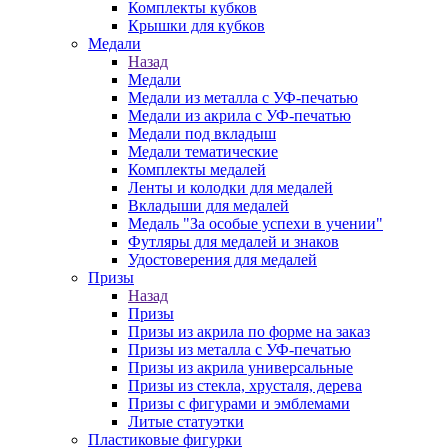
Комплекты кубков
Крышки для кубков
Медали
Назад
Медали
Медали из металла с УФ-печатью
Медали из акрила с УФ-печатью
Медали под вкладыш
Медали тематические
Комплекты медалей
Ленты и колодки для медалей
Вкладыши для медалей
Медаль "За особые успехи в учении"
Футляры для медалей и знаков
Удостоверения для медалей
Призы
Назад
Призы
Призы из акрила по форме на заказ
Призы из металла с УФ-печатью
Призы из акрила универсальные
Призы из стекла, хрусталя, дерева
Призы с фигурами и эмблемами
Литые статуэтки
Пластиковые фигурки