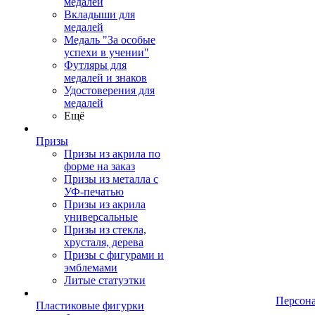
медалей
Вкладыши для
медалей
Медаль "За особые
успехи в учении"
Футляры для
медалей и знаков
Удостоверения для
медалей
Ещё
Призы
Призы из акрила по
форме на заказ
Призы из металла с
УФ-печатью
Призы из акрила
универсальные
Призы из стекла,
хрусталя, дерева
Призы с фигурами и
эмблемами
Литые статуэтки
Персон
Пластиковые фигурки