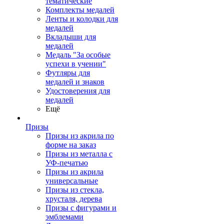
тематические
Комплекты медалей
Ленты и колодки для
медалей
Вкладыши для
медалей
Медаль "За особые
успехи в учении"
Футляры для
медалей и знаков
Удостоверения для
медалей
Ещё
Призы
Призы из акрила по
форме на заказ
Призы из металла с
УФ-печатью
Призы из акрила
универсальные
Призы из стекла,
хрусталя, дерева
Призы с фигурами и
эмблемами