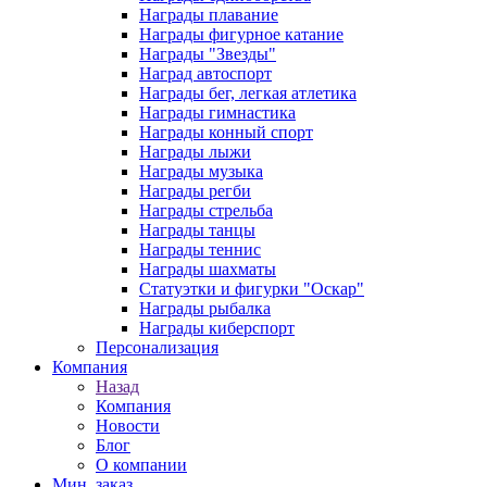
Награды плавание
Награды фигурное катание
Награды "Звезды"
Наград автоспорт
Награды бег, легкая атлетика
Награды гимнастика
Награды конный спорт
Награды лыжи
Награды музыка
Награды регби
Награды стрельба
Награды танцы
Награды теннис
Награды шахматы
Статуэтки и фигурки "Оскар"
Награды рыбалка
Награды киберспорт
Персонализация
Компания
Назад
Компания
Новости
Блог
О компании
Мин. заказ