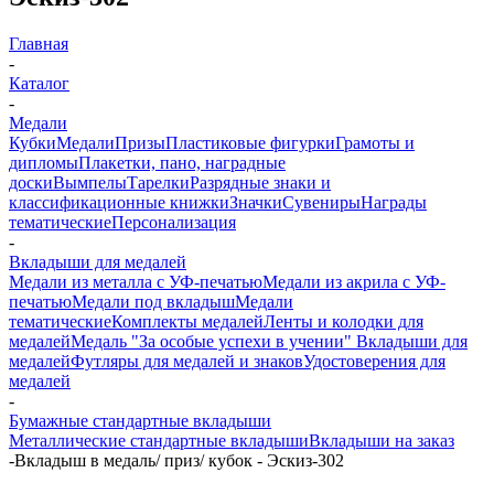
Главная
-
Каталог
-
Медали
Кубки
Медали
Призы
Пластиковые фигурки
Грамоты и
дипломы
Плакетки, пано, наградные
доски
Вымпелы
Тарелки
Разрядные знаки и
классификационные книжки
Значки
Сувениры
Награды
тематические
Персонализация
-
Вкладыши для медалей
Медали из металла с УФ-печатью
Медали из акрила с УФ-
печатью
Медали под вкладыш
Медали
тематические
Комплекты медалей
Ленты и колодки для
медалей
Медаль "За особые успехи в учении"
Вкладыши для
медалей
Футляры для медалей и знаков
Удостоверения для
медалей
-
Бумажные стандартные вкладыши
Металлические стандартные вкладыши
Вкладыши на заказ
-
Вкладыш в медаль/ приз/ кубок - Эскиз-302