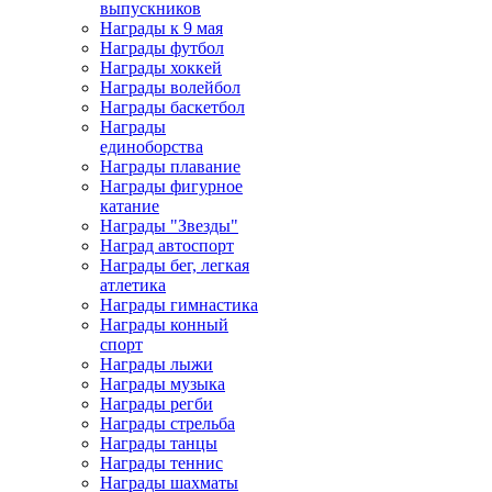
выпускников
Награды к 9 мая
Награды футбол
Награды хоккей
Награды волейбол
Награды баскетбол
Награды
единоборства
Награды плавание
Награды фигурное
катание
Награды "Звезды"
Наград автоспорт
Награды бег, легкая
атлетика
Награды гимнастика
Награды конный
спорт
Награды лыжи
Награды музыка
Награды регби
Награды стрельба
Награды танцы
Награды теннис
Награды шахматы