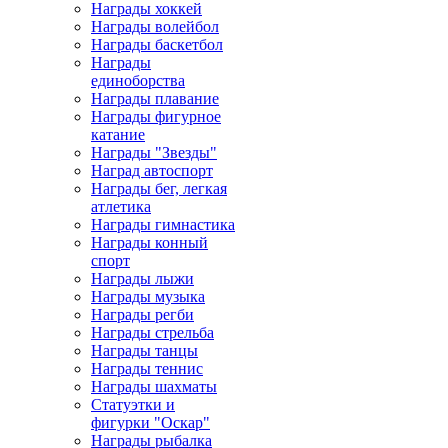
Награды хоккей
Награды волейбол
Награды баскетбол
Награды
единоборства
Награды плавание
Награды фигурное
катание
Награды "Звезды"
Наград автоспорт
Награды бег, легкая
атлетика
Награды гимнастика
Награды конный
спорт
Награды лыжи
Награды музыка
Награды регби
Награды стрельба
Награды танцы
Награды теннис
Награды шахматы
Статуэтки и
фигурки "Оскар"
Награды рыбалка