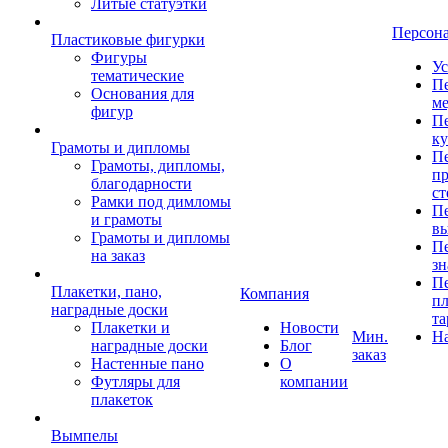
Литые статуэтки
Персон
Пластиковые фигурки
Фигуры
Ус
тематические
Пе
Основания для
ме
фигур
Пе
к
Грамоты и дипломы
Пе
Грамоты, дипломы,
пр
благодарности
ст
Рамки под димломы
Пе
и грамоты
в
Грамоты и дипломы
Пе
на заказ
зн
Пе
Плакетки, пано,
Компания
пл
наградные доски
та
Плакетки и
Новости
Мин.
Н
наградные доски
Блог
заказ
Настенные пано
О
Футляры для
компании
плакеток
Вымпелы