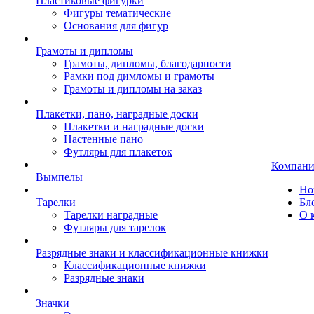
Пластиковые фигурки
Фигуры тематические
Основания для фигур
Грамоты и дипломы
Грамоты, дипломы, благодарности
Рамки под димломы и грамоты
Грамоты и дипломы на заказ
Плакетки, пано, наградные доски
Плакетки и наградные доски
Настенные пано
Футляры для плакеток
Компани
Вымпелы
Но
Тарелки
Бл
Тарелки наградные
О 
Футляры для тарелок
Разрядные знаки и классификационные книжки
Классификационные книжки
Разрядные знаки
Значки