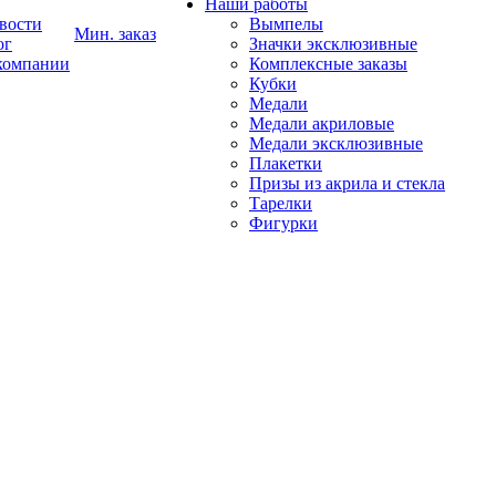
Наши работы
вости
Вымпелы
Мин. заказ
ог
Значки эксклюзивные
компании
Комплексные заказы
Кубки
Медали
Медали акриловые
Медали эксклюзивные
Плакетки
Призы из акрила и стекла
Тарелки
Фигурки