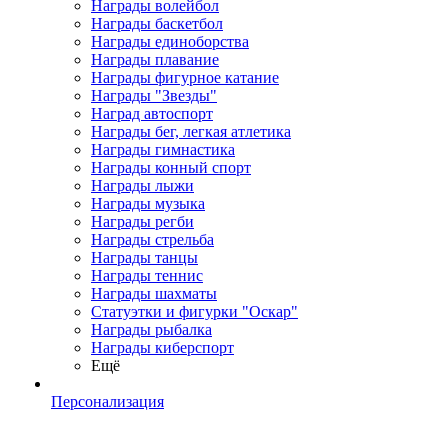
Награды волейбол
Награды баскетбол
Награды единоборства
Награды плавание
Награды фигурное катание
Награды "Звезды"
Наград автоспорт
Награды бег, легкая атлетика
Награды гимнастика
Награды конный спорт
Награды лыжи
Награды музыка
Награды регби
Награды стрельба
Награды танцы
Награды теннис
Награды шахматы
Статуэтки и фигурки "Оскар"
Награды рыбалка
Награды киберспорт
Ещё
Персонализация