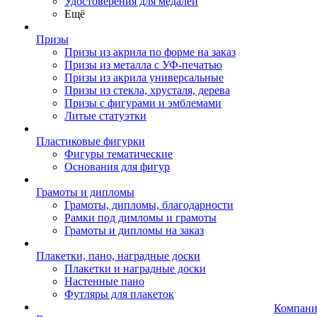
Удостоверения для медалей
Ещё
Призы
Призы из акрила по форме на заказ
Призы из металла с УФ-печатью
Призы из акрила универсальные
Призы из стекла, хрусталя, дерева
Призы с фигурами и эмблемами
Литые статуэтки
Пластиковые фигурки
Фигуры тематические
Основания для фигур
Грамоты и дипломы
Грамоты, дипломы, благодарности
Рамки под димломы и грамоты
Грамоты и дипломы на заказ
Плакетки, пано, наградные доски
Плакетки и наградные доски
Настенные пано
Футляры для плакеток
Компани