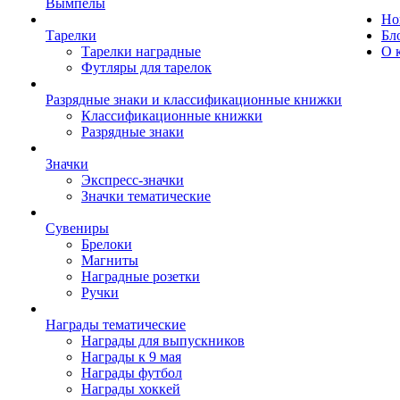
Вымпелы
Но
Тарелки
Бл
Тарелки наградные
О 
Футляры для тарелок
Разрядные знаки и классификационные книжки
Классификационные книжки
Разрядные знаки
Значки
Экспресс-значки
Значки тематические
Сувениры
Брелоки
Магниты
Наградные розетки
Ручки
Награды тематические
Награды для выпускников
Награды к 9 мая
Награды футбол
Награды хоккей