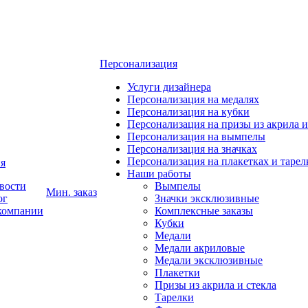
Персонализация
Услуги дизайнера
Персонализация на медалях
Персонализация на кубки
Персонализация на призы из акрила и
Персонализация на вымпелы
Персонализация на значках
Персонализация на плакетках и тарел
я
Наши работы
вости
Вымпелы
Мин. заказ
ог
Значки эксклюзивные
компании
Комплексные заказы
Кубки
Медали
Медали акриловые
Медали эксклюзивные
Плакетки
Призы из акрила и стекла
Тарелки