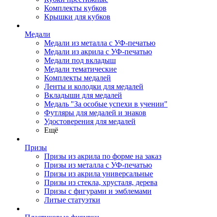
Комплекты кубков
Крышки для кубков
Медали
Медали из металла с УФ-печатью
Медали из акрила с УФ-печатью
Медали под вкладыш
Медали тематические
Комплекты медалей
Ленты и колодки для медалей
Вкладыши для медалей
Медаль "За особые успехи в учении"
Футляры для медалей и знаков
Удостоверения для медалей
Ещё
Призы
Призы из акрила по форме на заказ
Призы из металла с УФ-печатью
Призы из акрила универсальные
Призы из стекла, хрусталя, дерева
Призы с фигурами и эмблемами
Литые статуэтки