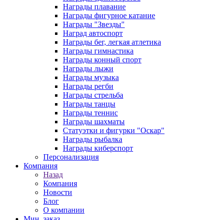
Награды плавание
Награды фигурное катание
Награды "Звезды"
Наград автоспорт
Награды бег, легкая атлетика
Награды гимнастика
Награды конный спорт
Награды лыжи
Награды музыка
Награды регби
Награды стрельба
Награды танцы
Награды теннис
Награды шахматы
Статуэтки и фигурки "Оскар"
Награды рыбалка
Награды киберспорт
Персонализация
Компания
Назад
Компания
Новости
Блог
О компании
Мин. заказ