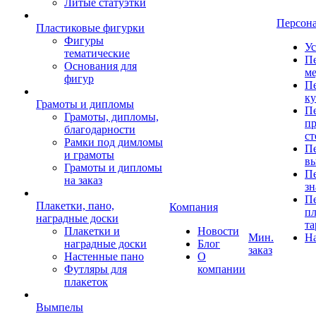
Литые статуэтки
Персон
Пластиковые фигурки
Фигуры
Ус
тематические
Пе
Основания для
ме
фигур
Пе
к
Грамоты и дипломы
Пе
Грамоты, дипломы,
пр
благодарности
ст
Рамки под димломы
Пе
и грамоты
в
Грамоты и дипломы
Пе
на заказ
зн
Пе
Плакетки, пано,
Компания
пл
наградные доски
та
Плакетки и
Новости
Мин.
Н
наградные доски
Блог
заказ
Настенные пано
О
Футляры для
компании
плакеток
Вымпелы