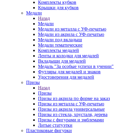
Комплекты кубков
Крышки для кубков
Медали
Назад
Медали
Медали из металла с УФ-печатью
Медали из акрила с УФ-печатью
Медали под вкладыш
Медали тематические
Комплекты медалей
Ленты и колодки для медалей
Вкладыши для медалей
Медаль "За особые успехи в учении"
Футляры для медалей и знаков
Удостоверения для медалей
Призы
Назад
Призы
Призы из акрила по форме на заказ
Призы из металла с УФ-печатью
Призы из акрила универсальные
Призы из стекла, хрусталя, дерева
Призы с фигурами и эмблемами
Литые статуэтки
Пластиковые фигурки