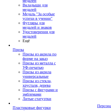
медалей
Вкладыши для
медалей
Медаль "За особые
успехи в учении"
Футляры для
медалей и знаков
Удостоверения для
медалей
Ещё
Призы
Призы из акрила по
форме на заказ
Призы из металла с
УФ-печатью
Призы из акрила
универсальные
Призы из стекла,
хрусталя, дерева
Призы с фигурами и
эмблемами
Литые статуэтки
Персон
Пластиковые фигурки