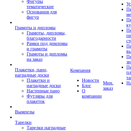
Фигуры
Ус
тематические
Пе
Основания для
ме
фигур
Пе
к
Грамоты и дипломы
Пе
Грамоты, дипломы,
пр
благодарности
ст
Рамки под димломы
Пе
и грамоты
в
Грамоты и дипломы
Пе
на заказ
зн
Пе
Плакетки, пано,
Компания
пл
наградные доски
та
Плакетки и
Новости
Мин.
Н
наградные доски
Блог
заказ
Настенные пано
О
Футляры для
компании
плакеток
Вымпелы
Тарелки
Тарелки наградные