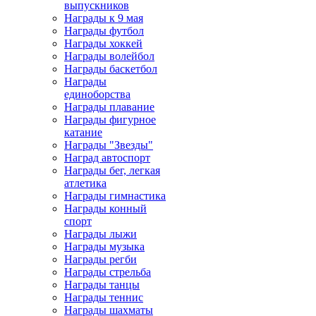
выпускников
Награды к 9 мая
Награды футбол
Награды хоккей
Награды волейбол
Награды баскетбол
Награды
единоборства
Награды плавание
Награды фигурное
катание
Награды "Звезды"
Наград автоспорт
Награды бег, легкая
атлетика
Награды гимнастика
Награды конный
спорт
Награды лыжи
Награды музыка
Награды регби
Награды стрельба
Награды танцы
Награды теннис
Награды шахматы