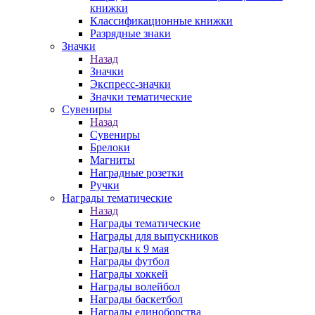
книжки
Классификационные книжки
Разрядные знаки
Значки
Назад
Значки
Экспресс-значки
Значки тематические
Сувениры
Назад
Сувениры
Брелоки
Магниты
Наградные розетки
Ручки
Награды тематические
Назад
Награды тематические
Награды для выпускников
Награды к 9 мая
Награды футбол
Награды хоккей
Награды волейбол
Награды баскетбол
Награды единоборства