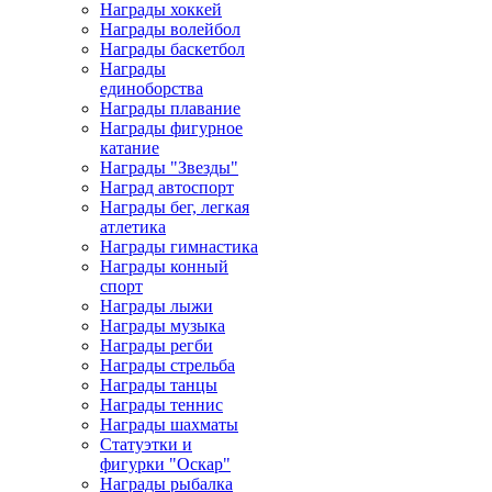
Награды хоккей
Награды волейбол
Награды баскетбол
Награды
единоборства
Награды плавание
Награды фигурное
катание
Награды "Звезды"
Наград автоспорт
Награды бег, легкая
атлетика
Награды гимнастика
Награды конный
спорт
Награды лыжи
Награды музыка
Награды регби
Награды стрельба
Награды танцы
Награды теннис
Награды шахматы
Статуэтки и
фигурки "Оскар"
Награды рыбалка