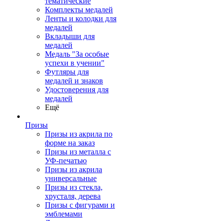
тематические
Комплекты медалей
Ленты и колодки для
медалей
Вкладыши для
медалей
Медаль "За особые
успехи в учении"
Футляры для
медалей и знаков
Удостоверения для
медалей
Ещё
Призы
Призы из акрила по
форме на заказ
Призы из металла с
УФ-печатью
Призы из акрила
универсальные
Призы из стекла,
хрусталя, дерева
Призы с фигурами и
эмблемами