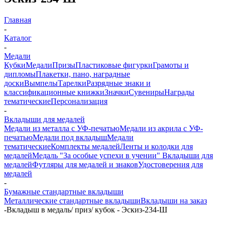
Главная
-
Каталог
-
Медали
Кубки
Медали
Призы
Пластиковые фигурки
Грамоты и
дипломы
Плакетки, пано, наградные
доски
Вымпелы
Тарелки
Разрядные знаки и
классификационные книжки
Значки
Сувениры
Награды
тематические
Персонализация
-
Вкладыши для медалей
Медали из металла с УФ-печатью
Медали из акрила с УФ-
печатью
Медали под вкладыш
Медали
тематические
Комплекты медалей
Ленты и колодки для
медалей
Медаль "За особые успехи в учении"
Вкладыши для
медалей
Футляры для медалей и знаков
Удостоверения для
медалей
-
Бумажные стандартные вкладыши
Металлические стандартные вкладыши
Вкладыши на заказ
-
Вкладыш в медаль/ приз/ кубок - Эскиз-234-Ш