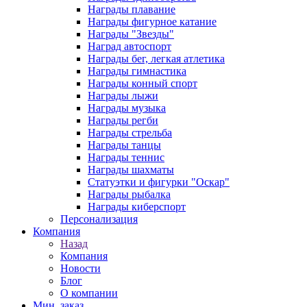
Награды плавание
Награды фигурное катание
Награды "Звезды"
Наград автоспорт
Награды бег, легкая атлетика
Награды гимнастика
Награды конный спорт
Награды лыжи
Награды музыка
Награды регби
Награды стрельба
Награды танцы
Награды теннис
Награды шахматы
Статуэтки и фигурки "Оскар"
Награды рыбалка
Награды киберспорт
Персонализация
Компания
Назад
Компания
Новости
Блог
О компании
Мин. заказ