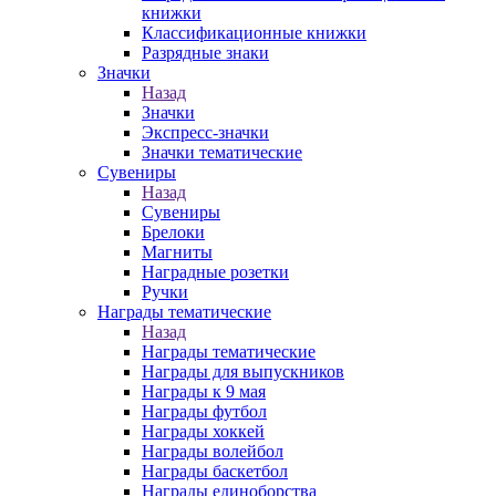
книжки
Классификационные книжки
Разрядные знаки
Значки
Назад
Значки
Экспресс-значки
Значки тематические
Сувениры
Назад
Сувениры
Брелоки
Магниты
Наградные розетки
Ручки
Награды тематические
Назад
Награды тематические
Награды для выпускников
Награды к 9 мая
Награды футбол
Награды хоккей
Награды волейбол
Награды баскетбол
Награды единоборства