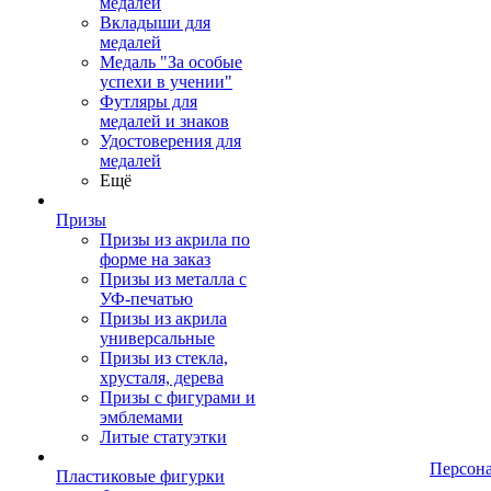
медалей
Вкладыши для
медалей
Медаль "За особые
успехи в учении"
Футляры для
медалей и знаков
Удостоверения для
медалей
Ещё
Призы
Призы из акрила по
форме на заказ
Призы из металла с
УФ-печатью
Призы из акрила
универсальные
Призы из стекла,
хрусталя, дерева
Призы с фигурами и
эмблемами
Литые статуэтки
Персон
Пластиковые фигурки