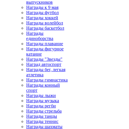
выпускников
Награды к 9 мая
Награды футбол
Награды хоккей
Награды волейбол
Награды баскетбол
Награды
единоборства
Награды плавание
Награды фигурное
катание
Награды "Звезды"
Наград автоспорт
Награды бег, легкая
атлетика
Награды гимнастика
Награды конный
спорт
Награды лыжи
Награды музыка
Награды регби
Награды стрельба
Награды танцы
Награды теннис
Награды шахматы