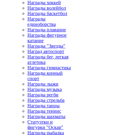
Награды хоккей
Награды волейбол
Награды баскетбол
Награды
единоборства
Награды плавание
Награды фигурное
катание
Награды "Звезды"
Наград автоспорт
Награды бег, легкая
атлетика
Награды гимнастика
Награды конный
спорт
Награды лыжи
Награды музыка
Награды регби
Награды стрельба
Награды танцы
Награды теннис
Награды шахматы
Статуэтки и
фигурки "Оскар"
Награды рыбалка