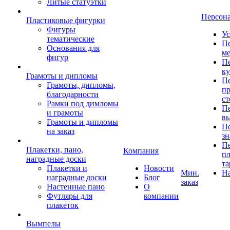
Литые статуэтки
Персон
Пластиковые фигурки
Фигуры
Ус
тематические
Пе
Основания для
ме
фигур
Пе
к
Грамоты и дипломы
Пе
Грамоты, дипломы,
пр
благодарности
ст
Рамки под димломы
Пе
и грамоты
в
Грамоты и дипломы
Пе
на заказ
зн
Пе
Плакетки, пано,
Компания
пл
наградные доски
та
Плакетки и
Новости
Мин.
Н
наградные доски
Блог
заказ
Настенные пано
О
Футляры для
компании
плакеток
Вымпелы