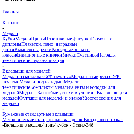
Главная
-
Каталог
-
Медали
Кубки
Медали
Призы
Пластиковые фигурки
Грамоты и
дипломы
Плакетки, пано, наградные
доски
Вымпелы
Тарелки
Разрядные знаки и
классификационные книжки
Значки
Сувениры
Награды
тематические
Персонализация
-
Вкладыши для медалей
Медали из металла с УФ-печатью
Медали из акрила с УФ-
печатью
Медали под вкладыш
Медали
тематические
Комплекты медалей
Ленты и колодки для
медалей
Медаль "За особые успехи в учении"
Вкладыши для
медалей
Футляры для медалей и знаков
Удостоверения для
медалей
-
Бумажные стандартные вкладыши
Металлические стандартные вкладыши
Вкладыши на заказ
-
Вкладыш в медаль/ приз/ кубок - Эскиз-348