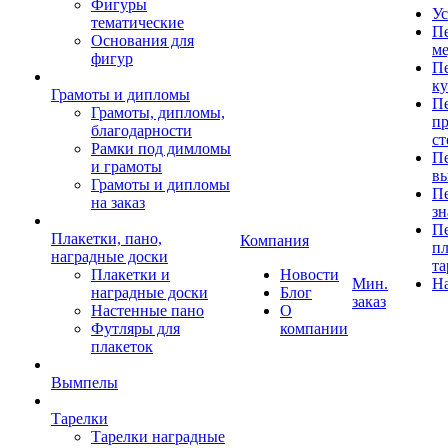
Фигуры
Ус
тематические
Пе
Основания для
ме
фигур
Пе
к
Грамоты и дипломы
Пе
Грамоты, дипломы,
пр
благодарности
ст
Рамки под димломы
Пе
и грамоты
в
Грамоты и дипломы
Пе
на заказ
зн
Пе
Плакетки, пано,
Компания
пл
наградные доски
та
Плакетки и
Новости
Мин.
Н
наградные доски
Блог
заказ
Настенные пано
О
Футляры для
компании
плакеток
Вымпелы
Тарелки
Тарелки наградные