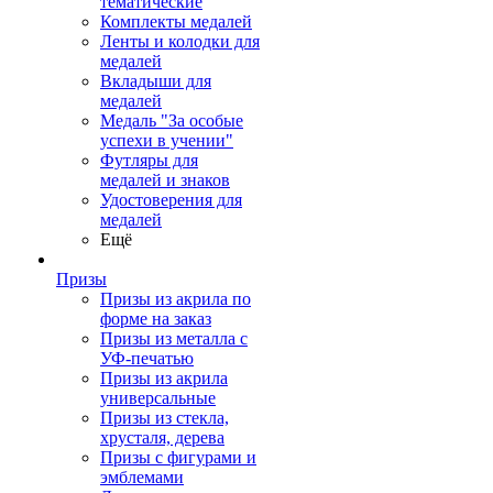
тематические
Комплекты медалей
Ленты и колодки для
медалей
Вкладыши для
медалей
Медаль "За особые
успехи в учении"
Футляры для
медалей и знаков
Удостоверения для
медалей
Ещё
Призы
Призы из акрила по
форме на заказ
Призы из металла с
УФ-печатью
Призы из акрила
универсальные
Призы из стекла,
хрусталя, дерева
Призы с фигурами и
эмблемами