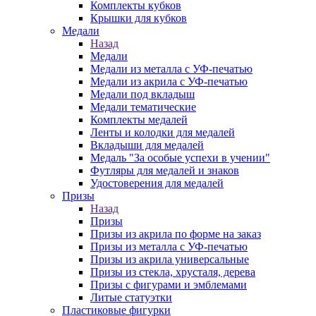
Комплекты кубков
Крышки для кубков
Медали
Назад
Медали
Медали из металла с УФ-печатью
Медали из акрила с УФ-печатью
Медали под вкладыш
Медали тематические
Комплекты медалей
Ленты и колодки для медалей
Вкладыши для медалей
Медаль "За особые успехи в учении"
Футляры для медалей и знаков
Удостоверения для медалей
Призы
Назад
Призы
Призы из акрила по форме на заказ
Призы из металла с УФ-печатью
Призы из акрила универсальные
Призы из стекла, хрусталя, дерева
Призы с фигурами и эмблемами
Литые статуэтки
Пластиковые фигурки