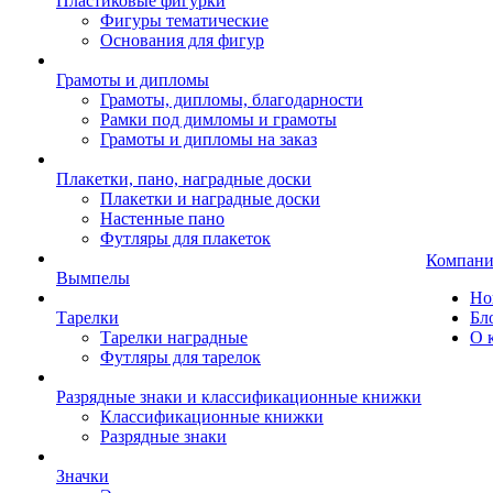
Пластиковые фигурки
Фигуры тематические
Основания для фигур
Грамоты и дипломы
Грамоты, дипломы, благодарности
Рамки под димломы и грамоты
Грамоты и дипломы на заказ
Плакетки, пано, наградные доски
Плакетки и наградные доски
Настенные пано
Футляры для плакеток
Компани
Вымпелы
Но
Тарелки
Бл
Тарелки наградные
О 
Футляры для тарелок
Разрядные знаки и классификационные книжки
Классификационные книжки
Разрядные знаки
Значки