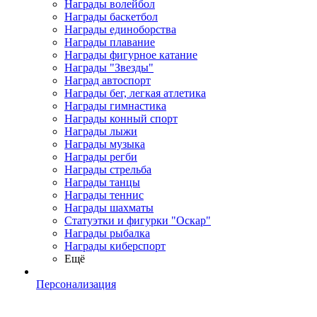
Награды волейбол
Награды баскетбол
Награды единоборства
Награды плавание
Награды фигурное катание
Награды "Звезды"
Наград автоспорт
Награды бег, легкая атлетика
Награды гимнастика
Награды конный спорт
Награды лыжи
Награды музыка
Награды регби
Награды стрельба
Награды танцы
Награды теннис
Награды шахматы
Статуэтки и фигурки "Оскар"
Награды рыбалка
Награды киберспорт
Ещё
Персонализация