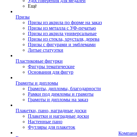
Удостоверения для медалей
Ещё
Призы
Призы из акрила по форме на заказ
Призы из металла с УФ-печатью
Призы из акрила универсальные
Призы из стекла, хрусталя, дерева
Призы с фигурами и эмблемами
Литые статуэтки
Пластиковые фигурки
Фигуры тематические
Основания для фигур
Грамоты и дипломы
Грамоты, дипломы, благодарности
Рамки под димломы и грамоты
Грамоты и дипломы на заказ
Плакетки, пано, наградные доски
Плакетки и наградные доски
Настенные пано
Футляры для плакеток
Компани