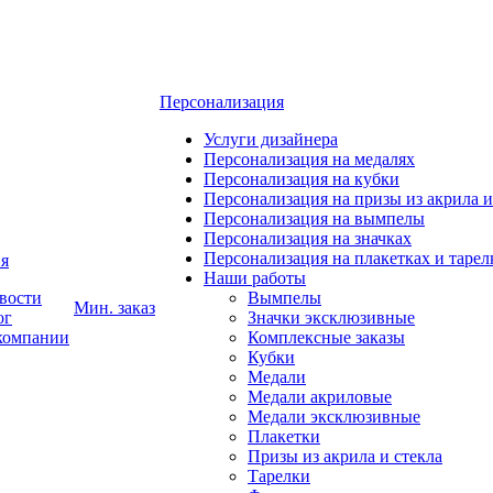
Персонализация
Услуги дизайнера
Персонализация на медалях
Персонализация на кубки
Персонализация на призы из акрила и
Персонализация на вымпелы
Персонализация на значках
Персонализация на плакетках и тарел
я
Наши работы
вости
Вымпелы
Мин. заказ
ог
Значки эксклюзивные
компании
Комплексные заказы
Кубки
Медали
Медали акриловые
Медали эксклюзивные
Плакетки
Призы из акрила и стекла
Тарелки