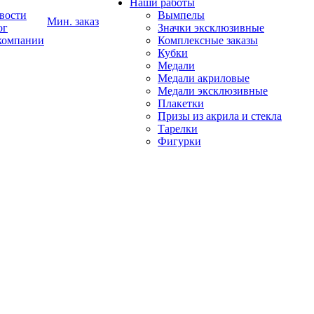
Наши работы
вости
Вымпелы
Мин. заказ
ог
Значки эксклюзивные
компании
Комплексные заказы
Кубки
Медали
Медали акриловые
Медали эксклюзивные
Плакетки
Призы из акрила и стекла
Тарелки
Фигурки