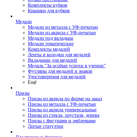
Комплекты кубков
Крышки для кубков
Медали
Медали из металла с УФ-печатью
Медали из акрила с УФ-печатью
Медали под вкладыш
Медали тематические
Комплекты медалей
Ленты и колодки для медалей
Вкладыши для медалей
Медаль "За особые успехи в учении"
Футляры для медалей и знаков
Удостоверения для медалей
Ещё
Призы
Призы из акрила по форме на заказ
Призы из металла с УФ-печатью
Призы из акрила универсальные
Призы из стекла, хрусталя, дерева
Призы с фигурами и эмблемами
Литые статуэтки