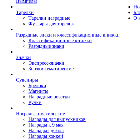
Вымпелы
Но
Тарелки
Бл
Тарелки наградные
О 
Футляры для тарелок
Разрядные знаки и классификационные книжки
Классификационные книжки
Разрядные знаки
Значки
Экспресс-значки
Значки тематические
Сувениры
Брелоки
Магниты
Наградные розетки
Ручки
Награды тематические
Награды для выпускников
Награды к 9 мая
Награды футбол
Награды хоккей