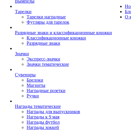
Вымпелы
Но
Тарелки
Бл
Тарелки наградные
О 
Футляры для тарелок
Разрядные знаки и классификационные книжки
Классификационные книжки
Разрядные знаки
Значки
Экспресс-значки
Значки тематические
Сувениры
Брелоки
Магниты
Наградные розетки
Ручки
Награды тематические
Награды для выпускников
Награды к 9 мая
Награды футбол
Награды хоккей