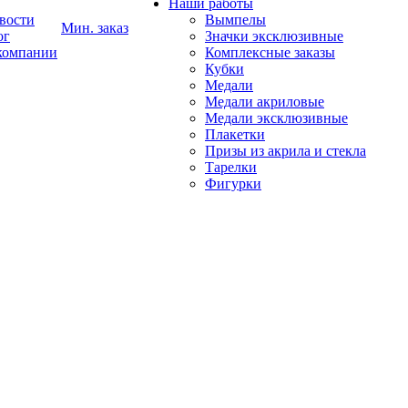
Наши работы
вости
Вымпелы
Мин. заказ
ог
Значки эксклюзивные
компании
Комплексные заказы
Кубки
Медали
Медали акриловые
Медали эксклюзивные
Плакетки
Призы из акрила и стекла
Тарелки
Фигурки