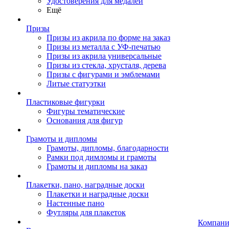
Удостоверения для медалей
Ещё
Призы
Призы из акрила по форме на заказ
Призы из металла с УФ-печатью
Призы из акрила универсальные
Призы из стекла, хрусталя, дерева
Призы с фигурами и эмблемами
Литые статуэтки
Пластиковые фигурки
Фигуры тематические
Основания для фигур
Грамоты и дипломы
Грамоты, дипломы, благодарности
Рамки под димломы и грамоты
Грамоты и дипломы на заказ
Плакетки, пано, наградные доски
Плакетки и наградные доски
Настенные пано
Футляры для плакеток
Компани