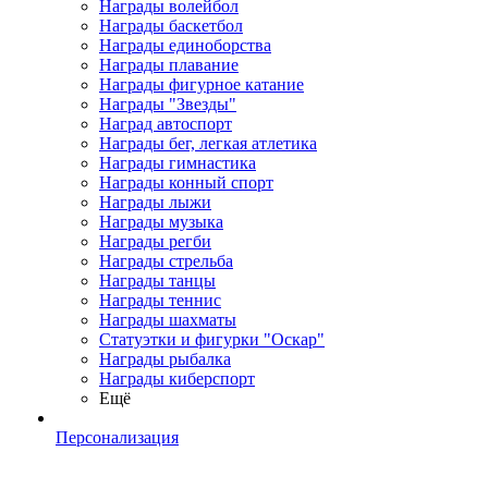
Награды волейбол
Награды баскетбол
Награды единоборства
Награды плавание
Награды фигурное катание
Награды "Звезды"
Наград автоспорт
Награды бег, легкая атлетика
Награды гимнастика
Награды конный спорт
Награды лыжи
Награды музыка
Награды регби
Награды стрельба
Награды танцы
Награды теннис
Награды шахматы
Статуэтки и фигурки "Оскар"
Награды рыбалка
Награды киберспорт
Ещё
Персонализация