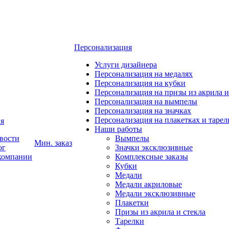
Персонализация
Услуги дизайнера
Персонализация на медалях
Персонализация на кубки
Персонализация на призы из акрила и
Персонализация на вымпелы
Персонализация на значках
Персонализация на плакетках и тарел
я
Наши работы
вости
Вымпелы
Мин. заказ
ог
Значки эксклюзивные
компании
Комплексные заказы
Кубки
Медали
Медали акриловые
Медали эксклюзивные
Плакетки
Призы из акрила и стекла
Тарелки