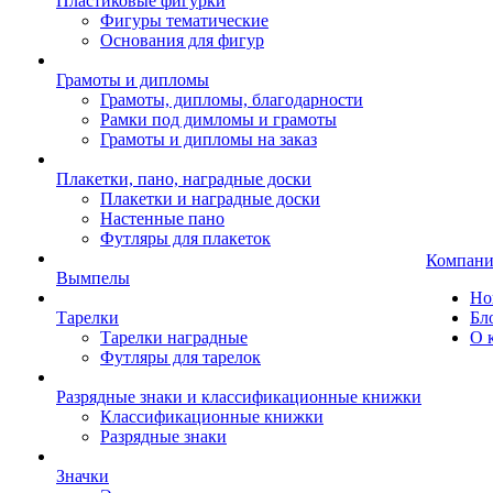
Пластиковые фигурки
Фигуры тематические
Основания для фигур
Грамоты и дипломы
Грамоты, дипломы, благодарности
Рамки под димломы и грамоты
Грамоты и дипломы на заказ
Плакетки, пано, наградные доски
Плакетки и наградные доски
Настенные пано
Футляры для плакеток
Компани
Вымпелы
Но
Тарелки
Бл
Тарелки наградные
О 
Футляры для тарелок
Разрядные знаки и классификационные книжки
Классификационные книжки
Разрядные знаки
Значки