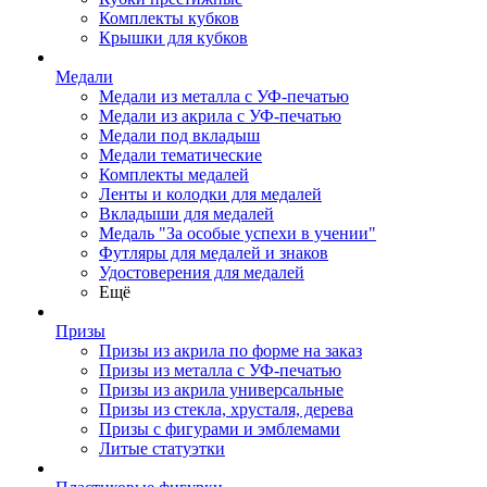
Комплекты кубков
Крышки для кубков
Медали
Медали из металла с УФ-печатью
Медали из акрила с УФ-печатью
Медали под вкладыш
Медали тематические
Комплекты медалей
Ленты и колодки для медалей
Вкладыши для медалей
Медаль "За особые успехи в учении"
Футляры для медалей и знаков
Удостоверения для медалей
Ещё
Призы
Призы из акрила по форме на заказ
Призы из металла с УФ-печатью
Призы из акрила универсальные
Призы из стекла, хрусталя, дерева
Призы с фигурами и эмблемами
Литые статуэтки