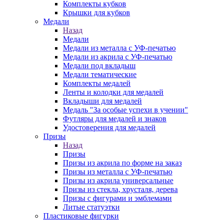
Комплекты кубков
Крышки для кубков
Медали
Назад
Медали
Медали из металла с УФ-печатью
Медали из акрила с УФ-печатью
Медали под вкладыш
Медали тематические
Комплекты медалей
Ленты и колодки для медалей
Вкладыши для медалей
Медаль "За особые успехи в учении"
Футляры для медалей и знаков
Удостоверения для медалей
Призы
Назад
Призы
Призы из акрила по форме на заказ
Призы из металла с УФ-печатью
Призы из акрила универсальные
Призы из стекла, хрусталя, дерева
Призы с фигурами и эмблемами
Литые статуэтки
Пластиковые фигурки