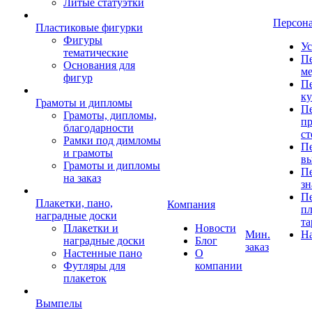
Литые статуэтки
Персон
Пластиковые фигурки
Фигуры
Ус
тематические
Пе
Основания для
ме
фигур
Пе
к
Грамоты и дипломы
Пе
Грамоты, дипломы,
пр
благодарности
ст
Рамки под димломы
Пе
и грамоты
в
Грамоты и дипломы
Пе
на заказ
зн
Пе
Плакетки, пано,
Компания
пл
наградные доски
та
Плакетки и
Новости
Мин.
Н
наградные доски
Блог
заказ
Настенные пано
О
Футляры для
компании
плакеток
Вымпелы