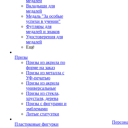
медалей
Вкладыши для
медалей
Медаль "За особые
успехи в учении"
Футляры для
медалей и знаков
Удостоверения для
медалей
Ещё
Призы
Призы из акрила по
форме на заказ
Призы из металла с
УФ-печатью
Призы из акрила
универсальные
Призы из стекла,
хрусталя, дерева
Призы с фигурами и
эмблемами
Литые статуэтки
Персон
Пластиковые фигурки