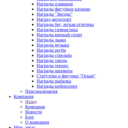
Награды плавание
Награды фигурное катание
Награды "Звезды"
Наград автоспорт
Награды бег, легкая атлетика
Награды гимнастика
Награды конный спорт
Награды лыжи
Награды музыка
Награды регби
Награды стрельба
Награды танцы
Награды теннис
Награды шахматы
Статуэтки и фигурки "Оскар"
Награды рыбалка
Награды киберспорт
Персонализация
Компания
Назад
Компания
Новости
Блог
О компании
Мин. заказ