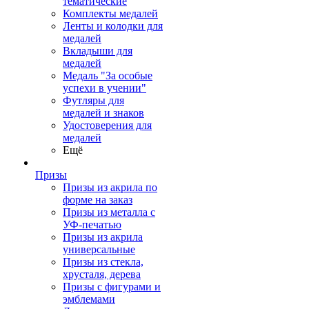
тематические
Комплекты медалей
Ленты и колодки для
медалей
Вкладыши для
медалей
Медаль "За особые
успехи в учении"
Футляры для
медалей и знаков
Удостоверения для
медалей
Ещё
Призы
Призы из акрила по
форме на заказ
Призы из металла с
УФ-печатью
Призы из акрила
универсальные
Призы из стекла,
хрусталя, дерева
Призы с фигурами и
эмблемами