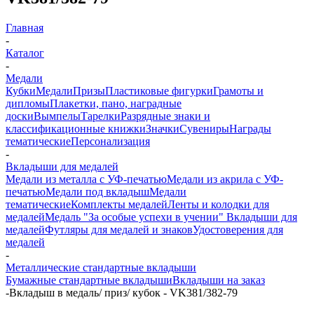
Главная
-
Каталог
-
Медали
Кубки
Медали
Призы
Пластиковые фигурки
Грамоты и
дипломы
Плакетки, пано, наградные
доски
Вымпелы
Тарелки
Разрядные знаки и
классификационные книжки
Значки
Сувениры
Награды
тематические
Персонализация
-
Вкладыши для медалей
Медали из металла с УФ-печатью
Медали из акрила с УФ-
печатью
Медали под вкладыш
Медали
тематические
Комплекты медалей
Ленты и колодки для
медалей
Медаль "За особые успехи в учении"
Вкладыши для
медалей
Футляры для медалей и знаков
Удостоверения для
медалей
-
Металлические стандартные вкладыши
Бумажные стандартные вкладыши
Вкладыши на заказ
-
Вкладыш в медаль/ приз/ кубок - VK381/382-79