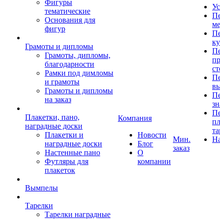
Фигуры
Ус
тематические
Пе
Основания для
ме
фигур
Пе
к
Грамоты и дипломы
Пе
Грамоты, дипломы,
пр
благодарности
ст
Рамки под димломы
Пе
и грамоты
в
Грамоты и дипломы
Пе
на заказ
зн
Пе
Плакетки, пано,
Компания
пл
наградные доски
та
Плакетки и
Новости
Мин.
Н
наградные доски
Блог
заказ
Настенные пано
О
Футляры для
компании
плакеток
Вымпелы
Тарелки
Тарелки наградные