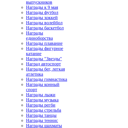
выпускников
Награды к 9 мая
Награды футбол
Награды хоккей
Награды волейбол
Награды баскетбол
Награды
единоборства
Награды плавание
Награды фигурное
катание
Награды "Звезды"
Наград автоспорт
Награды бег, легкая
атлетика
Награды гимнастика
Награды конный
спорт
Награды лыжи
Награды музыка
Награды регби
Награды стрельба
Награды танцы
Награды теннис
Награды шахматы