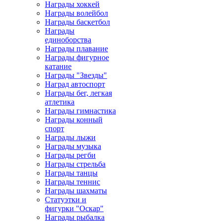
Награды хоккей
Награды волейбол
Награды баскетбол
Награды
единоборства
Награды плавание
Награды фигурное
катание
Награды "Звезды"
Наград автоспорт
Награды бег, легкая
атлетика
Награды гимнастика
Награды конный
спорт
Награды лыжи
Награды музыка
Награды регби
Награды стрельба
Награды танцы
Награды теннис
Награды шахматы
Статуэтки и
фигурки "Оскар"
Награды рыбалка