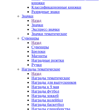
книжки
Классификационные книжки
Разрядные знаки
Значки
Назад
Значки
Экспресс-значки
Значки тематические
Сувениры
Назад
Сувениры
Брелоки
Магниты
Наградные розетки
Ручки
Награды тематические
Назад
Награды тематические
Награды для выпускников
Награды к 9 мая
Награды футбол
Награды хоккей
Награды волейбол
Награды баскетбол
Награды единоборства