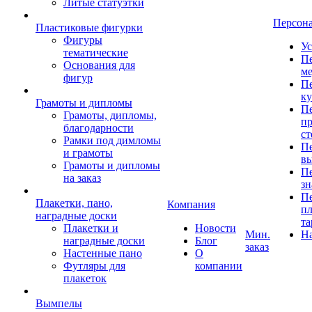
Литые статуэтки
Персон
Пластиковые фигурки
Фигуры
Ус
тематические
Пе
Основания для
ме
фигур
Пе
к
Грамоты и дипломы
Пе
Грамоты, дипломы,
пр
благодарности
ст
Рамки под димломы
Пе
и грамоты
в
Грамоты и дипломы
Пе
на заказ
зн
Пе
Плакетки, пано,
Компания
пл
наградные доски
та
Плакетки и
Новости
Мин.
Н
наградные доски
Блог
заказ
Настенные пано
О
Футляры для
компании
плакеток
Вымпелы