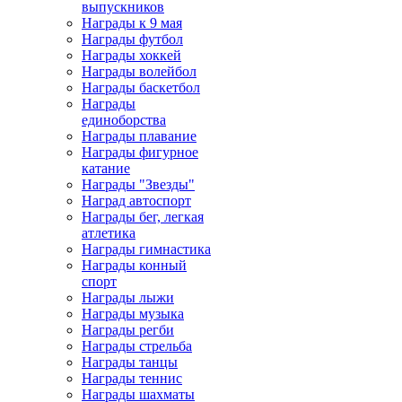
выпускников
Награды к 9 мая
Награды футбол
Награды хоккей
Награды волейбол
Награды баскетбол
Награды
единоборства
Награды плавание
Награды фигурное
катание
Награды "Звезды"
Наград автоспорт
Награды бег, легкая
атлетика
Награды гимнастика
Награды конный
спорт
Награды лыжи
Награды музыка
Награды регби
Награды стрельба
Награды танцы
Награды теннис
Награды шахматы