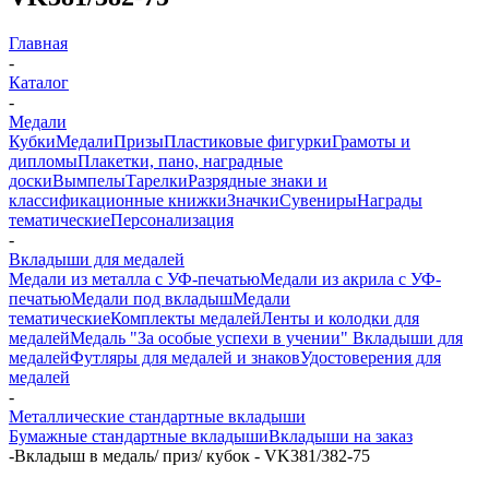
Главная
-
Каталог
-
Медали
Кубки
Медали
Призы
Пластиковые фигурки
Грамоты и
дипломы
Плакетки, пано, наградные
доски
Вымпелы
Тарелки
Разрядные знаки и
классификационные книжки
Значки
Сувениры
Награды
тематические
Персонализация
-
Вкладыши для медалей
Медали из металла с УФ-печатью
Медали из акрила с УФ-
печатью
Медали под вкладыш
Медали
тематические
Комплекты медалей
Ленты и колодки для
медалей
Медаль "За особые успехи в учении"
Вкладыши для
медалей
Футляры для медалей и знаков
Удостоверения для
медалей
-
Металлические стандартные вкладыши
Бумажные стандартные вкладыши
Вкладыши на заказ
-
Вкладыш в медаль/ приз/ кубок - VK381/382-75