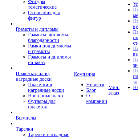
Фигуры
Ус
тематические
Пе
Основания для
ме
фигур
Пе
к
Грамоты и дипломы
Пе
Грамоты, дипломы,
пр
благодарности
ст
Рамки под димломы
Пе
и грамоты
в
Грамоты и дипломы
Пе
на заказ
зн
Пе
Плакетки, пано,
Компания
пл
наградные доски
та
Плакетки и
Новости
Мин.
Н
наградные доски
Блог
заказ
Настенные пано
О
Футляры для
компании
плакеток
Вымпелы
Тарелки
Тарелки наградные