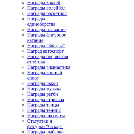
Награды хоккей
Награды волейбол
Награды баскетбол
Награды
единоборства
Награды плавание
Награды фигурное
катание
Награды "Звезды"
Наград автоспорт
Награды бег, легкая
атлетика
Награды гимнастика
Награды конный
спорт
Награды лыжи
Награды музыка
Награды регби
Награды стрельба
Награды танцы
Награды теннис
Награды шахматы
Статуэтки и
фигурки "Оскар"
Награды рыбалка