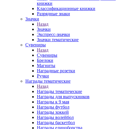
книжки
Классификационные книжки
Разрядные знаки
Значки
Назад
Значки
Экспресс-значки
Значки тематические
Сувениры
Назад
Сувениры
Брелоки
Магниты
Наградные розетки
Ручки
Награды тематические
Назад
Награды тематические
Награды для выпускников
Награды к 9 мая
Награды футбол
Награды хоккей
Награды волейбол
Награды баскетбол
Награды единоборства