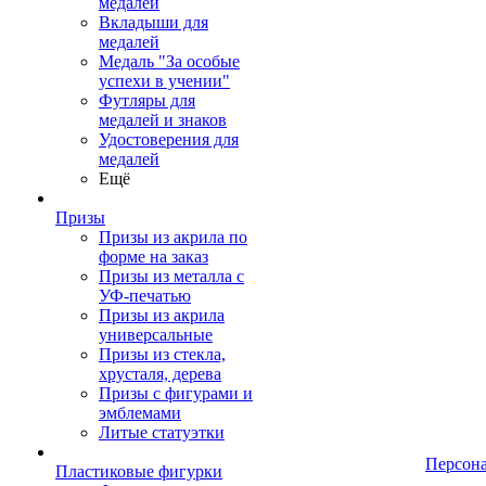
медалей
Вкладыши для
медалей
Медаль "За особые
успехи в учении"
Футляры для
медалей и знаков
Удостоверения для
медалей
Ещё
Призы
Призы из акрила по
форме на заказ
Призы из металла с
УФ-печатью
Призы из акрила
универсальные
Призы из стекла,
хрусталя, дерева
Призы с фигурами и
эмблемами
Литые статуэтки
Персон
Пластиковые фигурки