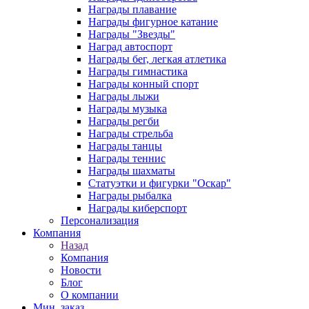
Награды плавание
Награды фигурное катание
Награды "Звезды"
Наград автоспорт
Награды бег, легкая атлетика
Награды гимнастика
Награды конный спорт
Награды лыжи
Награды музыка
Награды регби
Награды стрельба
Награды танцы
Награды теннис
Награды шахматы
Статуэтки и фигурки "Оскар"
Награды рыбалка
Награды киберспорт
Персонализация
Компания
Назад
Компания
Новости
Блог
О компании
Мин. заказ