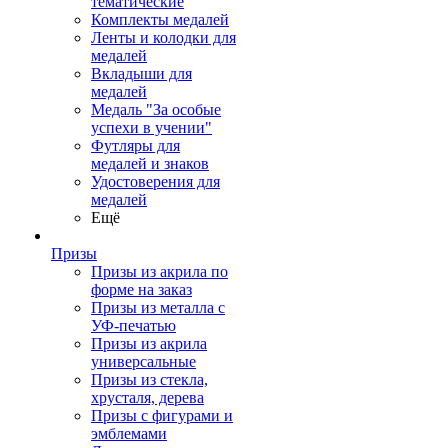
тематические
Комплекты медалей
Ленты и колодки для
медалей
Вкладыши для
медалей
Медаль "За особые
успехи в учении"
Футляры для
медалей и знаков
Удостоверения для
медалей
Ещё
Призы
Призы из акрила по
форме на заказ
Призы из металла с
УФ-печатью
Призы из акрила
универсальные
Призы из стекла,
хрусталя, дерева
Призы с фигурами и
эмблемами