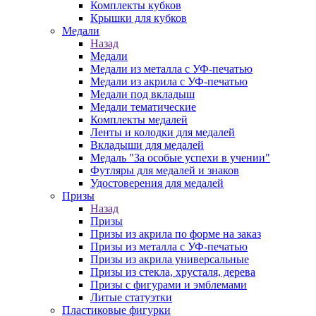
Комплекты кубков
Крышки для кубков
Медали
Назад
Медали
Медали из металла с УФ-печатью
Медали из акрила с УФ-печатью
Медали под вкладыш
Медали тематические
Комплекты медалей
Ленты и колодки для медалей
Вкладыши для медалей
Медаль "За особые успехи в учении"
Футляры для медалей и знаков
Удостоверения для медалей
Призы
Назад
Призы
Призы из акрила по форме на заказ
Призы из металла с УФ-печатью
Призы из акрила универсальные
Призы из стекла, хрусталя, дерева
Призы с фигурами и эмблемами
Литые статуэтки
Пластиковые фигурки