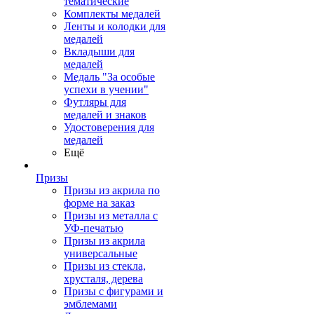
тематические
Комплекты медалей
Ленты и колодки для
медалей
Вкладыши для
медалей
Медаль "За особые
успехи в учении"
Футляры для
медалей и знаков
Удостоверения для
медалей
Ещё
Призы
Призы из акрила по
форме на заказ
Призы из металла с
УФ-печатью
Призы из акрила
универсальные
Призы из стекла,
хрусталя, дерева
Призы с фигурами и
эмблемами