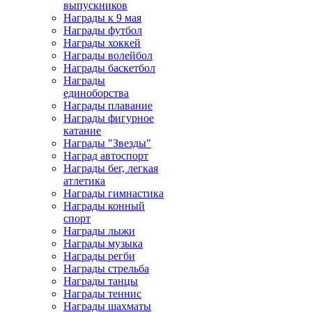
выпускников
Награды к 9 мая
Награды футбол
Награды хоккей
Награды волейбол
Награды баскетбол
Награды
единоборства
Награды плавание
Награды фигурное
катание
Награды "Звезды"
Наград автоспорт
Награды бег, легкая
атлетика
Награды гимнастика
Награды конный
спорт
Награды лыжи
Награды музыка
Награды регби
Награды стрельба
Награды танцы
Награды теннис
Награды шахматы