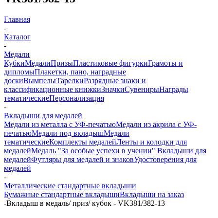
Главная
-
Каталог
-
Медали
Кубки
Медали
Призы
Пластиковые фигурки
Грамоты и
дипломы
Плакетки, пано, наградные
доски
Вымпелы
Тарелки
Разрядные знаки и
классификационные книжки
Значки
Сувениры
Награды
тематические
Персонализация
-
Вкладыши для медалей
Медали из металла с УФ-печатью
Медали из акрила с УФ-
печатью
Медали под вкладыш
Медали
тематические
Комплекты медалей
Ленты и колодки для
медалей
Медаль "За особые успехи в учении"
Вкладыши для
медалей
Футляры для медалей и знаков
Удостоверения для
медалей
-
Металлические стандартные вкладыши
Бумажные стандартные вкладыши
Вкладыши на заказ
-
Вкладыш в медаль/ приз/ кубок - VK381/382-13