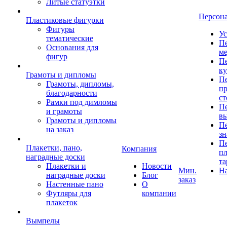
Литые статуэтки
Персон
Пластиковые фигурки
Фигуры
Ус
тематические
Пе
Основания для
ме
фигур
Пе
к
Грамоты и дипломы
Пе
Грамоты, дипломы,
пр
благодарности
ст
Рамки под димломы
Пе
и грамоты
в
Грамоты и дипломы
Пе
на заказ
зн
Пе
Плакетки, пано,
Компания
пл
наградные доски
та
Плакетки и
Новости
Мин.
Н
наградные доски
Блог
заказ
Настенные пано
О
Футляры для
компании
плакеток
Вымпелы