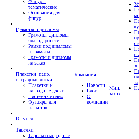
Фигуры
Ус
тематические
Пе
Основания для
ме
фигур
Пе
к
Грамоты и дипломы
Пе
Грамоты, дипломы,
пр
благодарности
ст
Рамки под димломы
Пе
и грамоты
в
Грамоты и дипломы
Пе
на заказ
зн
Пе
Плакетки, пано,
Компания
пл
наградные доски
та
Плакетки и
Новости
Мин.
Н
наградные доски
Блог
заказ
Настенные пано
О
Футляры для
компании
плакеток
Вымпелы
Тарелки
Тарелки наградные