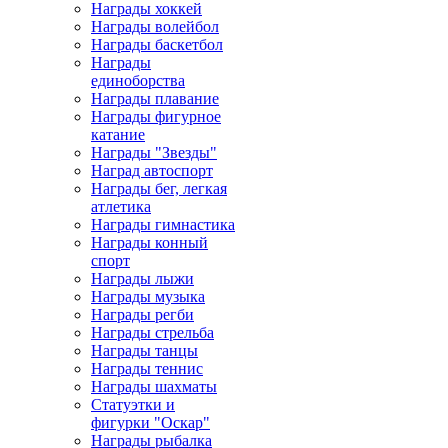
Награды хоккей
Награды волейбол
Награды баскетбол
Награды
единоборства
Награды плавание
Награды фигурное
катание
Награды "Звезды"
Наград автоспорт
Награды бег, легкая
атлетика
Награды гимнастика
Награды конный
спорт
Награды лыжи
Награды музыка
Награды регби
Награды стрельба
Награды танцы
Награды теннис
Награды шахматы
Статуэтки и
фигурки "Оскар"
Награды рыбалка