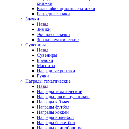
книжки
Классификационные книжки
Разрядные знаки
Значки
Назад
Значки
Экспресс-значки
Значки тематические
Сувениры
Назад
Сувениры
Брелоки
Магниты
Наградные розетки
Ручки
Награды тематические
Назад
Награды тематические
Награды для выпускников
Награды к 9 мая
Награды футбол
Награды хоккей
Награды волейбол
Награды баскетбол
Награды единоборства