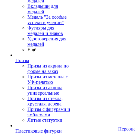
медалей
Вкладыши для
медалей
Медаль "За особые
успехи в учении"
Футляры для
медалей и знаков
Удостоверения для
медалей
Ещё
Призы
Призы из акрила по
форме на заказ
Призы из металла с
УФ-печатью
Призы из акрила
универсальные
Призы из стекла,
хрусталя, дерева
Призы с фигурами и
эмблемами
Литые статуэтки
Персон
Пластиковые фигурки