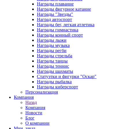
Награды плавание
Награды фигурное катание
Награды "Звезды"
Наград автоспорт
Награды бег, легкая атлетика
Награды гимнастика
Награды конный спорт
Награды лыжи
Награды музыка
Награды регби
Награды стрельба
Награды танцы
Награды теннис
Награды шахматы
Статуэтки и фигурки "Оскар"
Награды рыбалка
Награды киберспорт
Персонализация
Компания
Назад
Компания
Новости
Блог
О компании
Мин. заказ