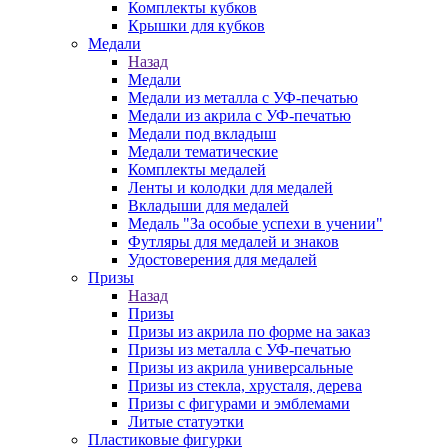
Комплекты кубков
Крышки для кубков
Медали
Назад
Медали
Медали из металла с УФ-печатью
Медали из акрила с УФ-печатью
Медали под вкладыш
Медали тематические
Комплекты медалей
Ленты и колодки для медалей
Вкладыши для медалей
Медаль "За особые успехи в учении"
Футляры для медалей и знаков
Удостоверения для медалей
Призы
Назад
Призы
Призы из акрила по форме на заказ
Призы из металла с УФ-печатью
Призы из акрила универсальные
Призы из стекла, хрусталя, дерева
Призы с фигурами и эмблемами
Литые статуэтки
Пластиковые фигурки