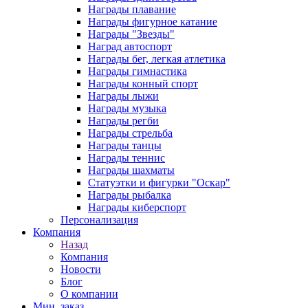
Награды плавание
Награды фигурное катание
Награды "Звезды"
Наград автоспорт
Награды бег, легкая атлетика
Награды гимнастика
Награды конный спорт
Награды лыжи
Награды музыка
Награды регби
Награды стрельба
Награды танцы
Награды теннис
Награды шахматы
Статуэтки и фигурки "Оскар"
Награды рыбалка
Награды киберспорт
Персонализация
Компания
Назад
Компания
Новости
Блог
О компании
Мин. заказ