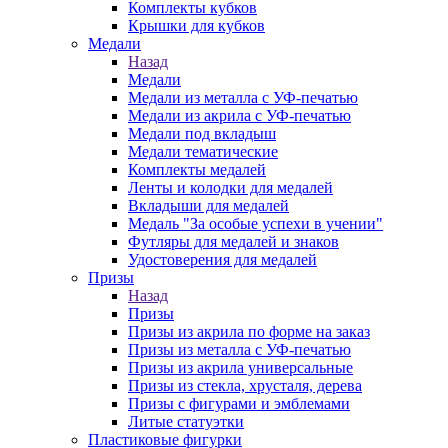
Комплекты кубков
Крышки для кубков
Медали
Назад
Медали
Медали из металла с УФ-печатью
Медали из акрила с УФ-печатью
Медали под вкладыш
Медали тематические
Комплекты медалей
Ленты и колодки для медалей
Вкладыши для медалей
Медаль "За особые успехи в учении"
Футляры для медалей и знаков
Удостоверения для медалей
Призы
Назад
Призы
Призы из акрила по форме на заказ
Призы из металла с УФ-печатью
Призы из акрила универсальные
Призы из стекла, хрусталя, дерева
Призы с фигурами и эмблемами
Литые статуэтки
Пластиковые фигурки