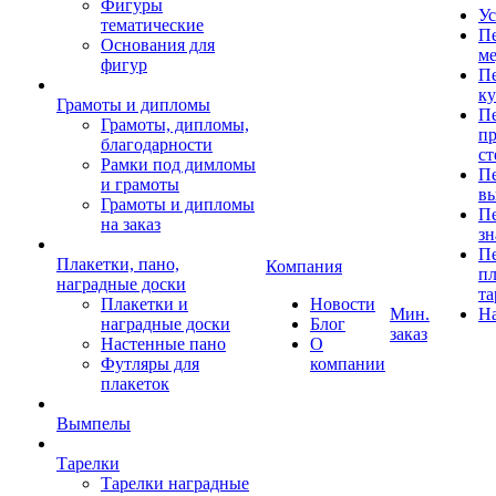
Фигуры
Ус
тематические
Пе
Основания для
ме
фигур
Пе
к
Грамоты и дипломы
Пе
Грамоты, дипломы,
пр
благодарности
ст
Рамки под димломы
Пе
и грамоты
в
Грамоты и дипломы
Пе
на заказ
зн
Пе
Плакетки, пано,
Компания
пл
наградные доски
та
Плакетки и
Новости
Мин.
Н
наградные доски
Блог
заказ
Настенные пано
О
Футляры для
компании
плакеток
Вымпелы
Тарелки
Тарелки наградные