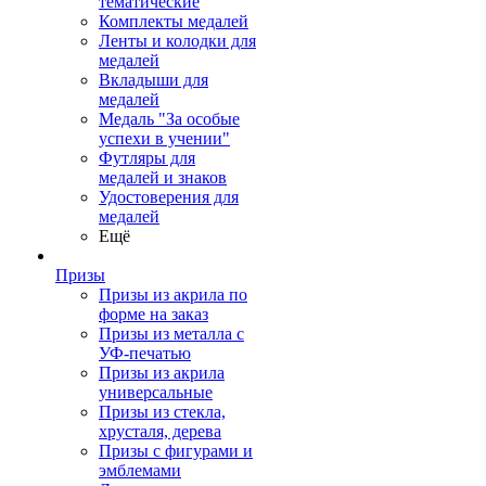
тематические
Комплекты медалей
Ленты и колодки для
медалей
Вкладыши для
медалей
Медаль "За особые
успехи в учении"
Футляры для
медалей и знаков
Удостоверения для
медалей
Ещё
Призы
Призы из акрила по
форме на заказ
Призы из металла с
УФ-печатью
Призы из акрила
универсальные
Призы из стекла,
хрусталя, дерева
Призы с фигурами и
эмблемами