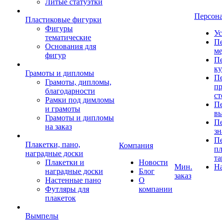
Литые статуэтки
Персон
Пластиковые фигурки
Фигуры
Ус
тематические
Пе
Основания для
ме
фигур
Пе
к
Грамоты и дипломы
Пе
Грамоты, дипломы,
пр
благодарности
ст
Рамки под димломы
Пе
и грамоты
в
Грамоты и дипломы
Пе
на заказ
зн
Пе
Плакетки, пано,
Компания
пл
наградные доски
та
Плакетки и
Новости
Мин.
Н
наградные доски
Блог
заказ
Настенные пано
О
Футляры для
компании
плакеток
Вымпелы