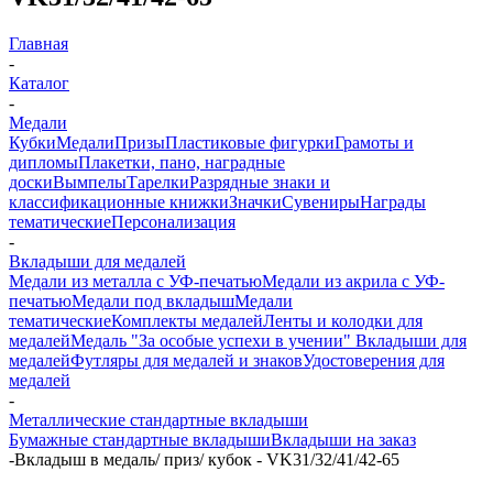
Главная
-
Каталог
-
Медали
Кубки
Медали
Призы
Пластиковые фигурки
Грамоты и
дипломы
Плакетки, пано, наградные
доски
Вымпелы
Тарелки
Разрядные знаки и
классификационные книжки
Значки
Сувениры
Награды
тематические
Персонализация
-
Вкладыши для медалей
Медали из металла с УФ-печатью
Медали из акрила с УФ-
печатью
Медали под вкладыш
Медали
тематические
Комплекты медалей
Ленты и колодки для
медалей
Медаль "За особые успехи в учении"
Вкладыши для
медалей
Футляры для медалей и знаков
Удостоверения для
медалей
-
Металлические стандартные вкладыши
Бумажные стандартные вкладыши
Вкладыши на заказ
-
Вкладыш в медаль/ приз/ кубок - VK31/32/41/42-65