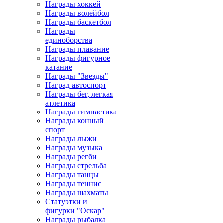
Награды хоккей
Награды волейбол
Награды баскетбол
Награды
единоборства
Награды плавание
Награды фигурное
катание
Награды "Звезды"
Наград автоспорт
Награды бег, легкая
атлетика
Награды гимнастика
Награды конный
спорт
Награды лыжи
Награды музыка
Награды регби
Награды стрельба
Награды танцы
Награды теннис
Награды шахматы
Статуэтки и
фигурки "Оскар"
Награды рыбалка