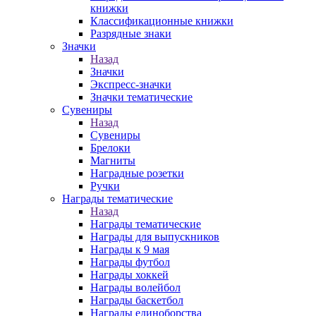
книжки
Классификационные книжки
Разрядные знаки
Значки
Назад
Значки
Экспресс-значки
Значки тематические
Сувениры
Назад
Сувениры
Брелоки
Магниты
Наградные розетки
Ручки
Награды тематические
Назад
Награды тематические
Награды для выпускников
Награды к 9 мая
Награды футбол
Награды хоккей
Награды волейбол
Награды баскетбол
Награды единоборства