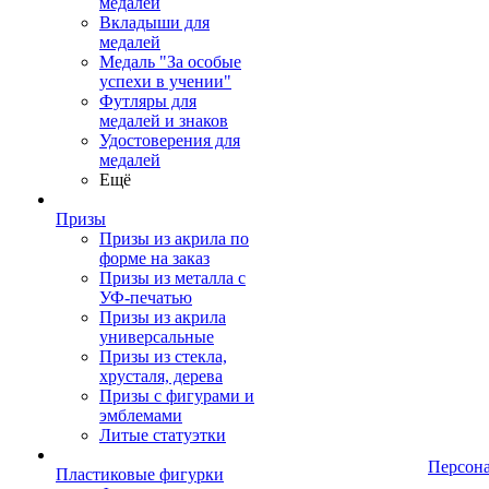
медалей
Вкладыши для
медалей
Медаль "За особые
успехи в учении"
Футляры для
медалей и знаков
Удостоверения для
медалей
Ещё
Призы
Призы из акрила по
форме на заказ
Призы из металла с
УФ-печатью
Призы из акрила
универсальные
Призы из стекла,
хрусталя, дерева
Призы с фигурами и
эмблемами
Литые статуэтки
Персон
Пластиковые фигурки