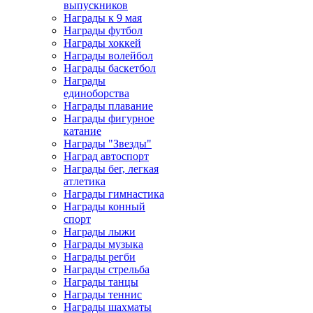
выпускников
Награды к 9 мая
Награды футбол
Награды хоккей
Награды волейбол
Награды баскетбол
Награды
единоборства
Награды плавание
Награды фигурное
катание
Награды "Звезды"
Наград автоспорт
Награды бег, легкая
атлетика
Награды гимнастика
Награды конный
спорт
Награды лыжи
Награды музыка
Награды регби
Награды стрельба
Награды танцы
Награды теннис
Награды шахматы