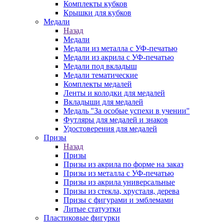
Комплекты кубков
Крышки для кубков
Медали
Назад
Медали
Медали из металла с УФ-печатью
Медали из акрила с УФ-печатью
Медали под вкладыш
Медали тематические
Комплекты медалей
Ленты и колодки для медалей
Вкладыши для медалей
Медаль "За особые успехи в учении"
Футляры для медалей и знаков
Удостоверения для медалей
Призы
Назад
Призы
Призы из акрила по форме на заказ
Призы из металла с УФ-печатью
Призы из акрила универсальные
Призы из стекла, хрусталя, дерева
Призы с фигурами и эмблемами
Литые статуэтки
Пластиковые фигурки