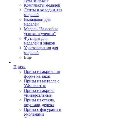
тематические
Комплекты медалей
Ленты и колодки для
медалей
Вкладыши для
медалей
Медаль "За особые
успехи в учении"
Футляры для
медалей и знаков
Удостоверения для
медалей
Ещё
Призы
Призы из акрила по
форме на заказ
Призы из металла с
УФ-печатью
Призы из акрила
универсальные
Призы из стекла,
хрусталя, дерева
Призы с фигурами и
эмблемами