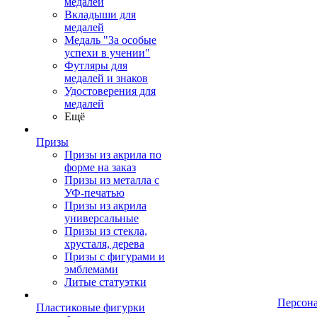
медалей
Вкладыши для
медалей
Медаль "За особые
успехи в учении"
Футляры для
медалей и знаков
Удостоверения для
медалей
Ещё
Призы
Призы из акрила по
форме на заказ
Призы из металла с
УФ-печатью
Призы из акрила
универсальные
Призы из стекла,
хрусталя, дерева
Призы с фигурами и
эмблемами
Литые статуэтки
Персон
Пластиковые фигурки