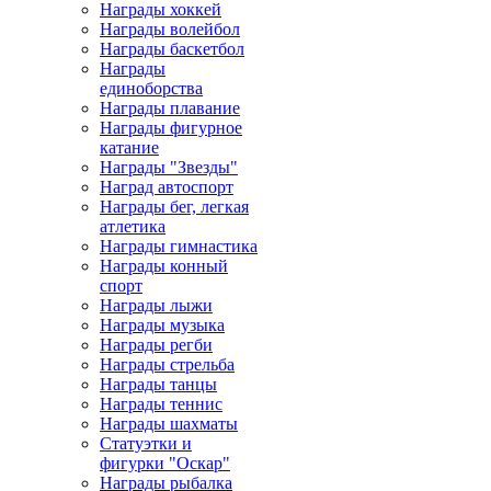
Награды хоккей
Награды волейбол
Награды баскетбол
Награды
единоборства
Награды плавание
Награды фигурное
катание
Награды "Звезды"
Наград автоспорт
Награды бег, легкая
атлетика
Награды гимнастика
Награды конный
спорт
Награды лыжи
Награды музыка
Награды регби
Награды стрельба
Награды танцы
Награды теннис
Награды шахматы
Статуэтки и
фигурки "Оскар"
Награды рыбалка