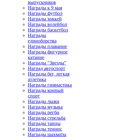
выпускников
Награды к 9 мая
Награды футбол
Награды хоккей
Награды волейбол
Награды баскетбол
Награды
единоборства
Награды плавание
Награды фигурное
катание
Награды "Звезды"
Наград автоспорт
Награды бег, легкая
атлетика
Награды гимнастика
Награды конный
спорт
Награды лыжи
Награды музыка
Награды регби
Награды стрельба
Награды танцы
Награды теннис
Награды шахматы