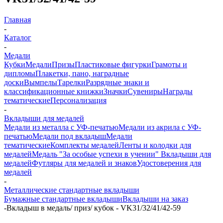
Главная
-
Каталог
-
Медали
Кубки
Медали
Призы
Пластиковые фигурки
Грамоты и
дипломы
Плакетки, пано, наградные
доски
Вымпелы
Тарелки
Разрядные знаки и
классификационные книжки
Значки
Сувениры
Награды
тематические
Персонализация
-
Вкладыши для медалей
Медали из металла с УФ-печатью
Медали из акрила с УФ-
печатью
Медали под вкладыш
Медали
тематические
Комплекты медалей
Ленты и колодки для
медалей
Медаль "За особые успехи в учении"
Вкладыши для
медалей
Футляры для медалей и знаков
Удостоверения для
медалей
-
Металлические стандартные вкладыши
Бумажные стандартные вкладыши
Вкладыши на заказ
-
Вкладыш в медаль/ приз/ кубок - VK31/32/41/42-59