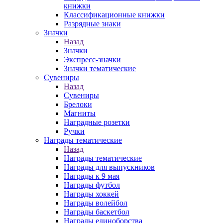
книжки
Классификационные книжки
Разрядные знаки
Значки
Назад
Значки
Экспресс-значки
Значки тематические
Сувениры
Назад
Сувениры
Брелоки
Магниты
Наградные розетки
Ручки
Награды тематические
Назад
Награды тематические
Награды для выпускников
Награды к 9 мая
Награды футбол
Награды хоккей
Награды волейбол
Награды баскетбол
Награды единоборства