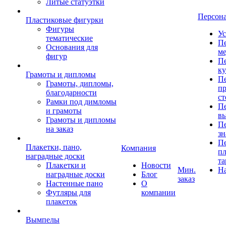
Литые статуэтки
Персон
Пластиковые фигурки
Фигуры
Ус
тематические
Пе
Основания для
ме
фигур
Пе
к
Грамоты и дипломы
Пе
Грамоты, дипломы,
пр
благодарности
ст
Рамки под димломы
Пе
и грамоты
в
Грамоты и дипломы
Пе
на заказ
зн
Пе
Плакетки, пано,
Компания
пл
наградные доски
та
Плакетки и
Новости
Мин.
Н
наградные доски
Блог
заказ
Настенные пано
О
Футляры для
компании
плакеток
Вымпелы