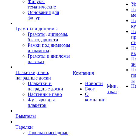
Фигуры
Ус
тематические
Пе
Основания для
ме
фигур
Пе
к
Грамоты и дипломы
Пе
Грамоты, дипломы,
пр
благодарности
ст
Рамки под димломы
Пе
и грамоты
в
Грамоты и дипломы
Пе
на заказ
зн
Пе
Плакетки, пано,
Компания
пл
наградные доски
та
Плакетки и
Новости
Мин.
Н
наградные доски
Блог
заказ
Настенные пано
О
Футляры для
компании
плакеток
Вымпелы
Тарелки
Тарелки наградные