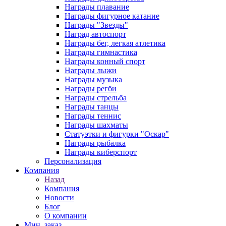
Награды плавание
Награды фигурное катание
Награды "Звезды"
Наград автоспорт
Награды бег, легкая атлетика
Награды гимнастика
Награды конный спорт
Награды лыжи
Награды музыка
Награды регби
Награды стрельба
Награды танцы
Награды теннис
Награды шахматы
Статуэтки и фигурки "Оскар"
Награды рыбалка
Награды киберспорт
Персонализация
Компания
Назад
Компания
Новости
Блог
О компании
Мин. заказ