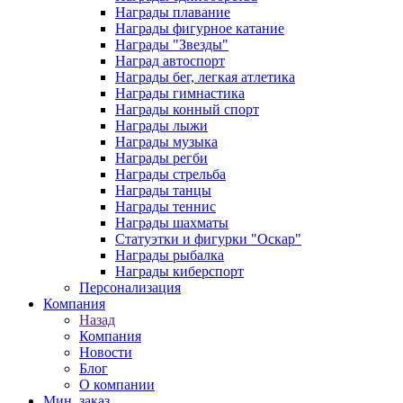
Награды плавание
Награды фигурное катание
Награды "Звезды"
Наград автоспорт
Награды бег, легкая атлетика
Награды гимнастика
Награды конный спорт
Награды лыжи
Награды музыка
Награды регби
Награды стрельба
Награды танцы
Награды теннис
Награды шахматы
Статуэтки и фигурки "Оскар"
Награды рыбалка
Награды киберспорт
Персонализация
Компания
Назад
Компания
Новости
Блог
О компании
Мин. заказ