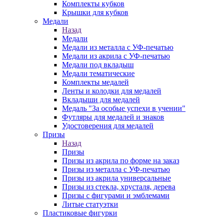
Комплекты кубков
Крышки для кубков
Медали
Назад
Медали
Медали из металла с УФ-печатью
Медали из акрила с УФ-печатью
Медали под вкладыш
Медали тематические
Комплекты медалей
Ленты и колодки для медалей
Вкладыши для медалей
Медаль "За особые успехи в учении"
Футляры для медалей и знаков
Удостоверения для медалей
Призы
Назад
Призы
Призы из акрила по форме на заказ
Призы из металла с УФ-печатью
Призы из акрила универсальные
Призы из стекла, хрусталя, дерева
Призы с фигурами и эмблемами
Литые статуэтки
Пластиковые фигурки