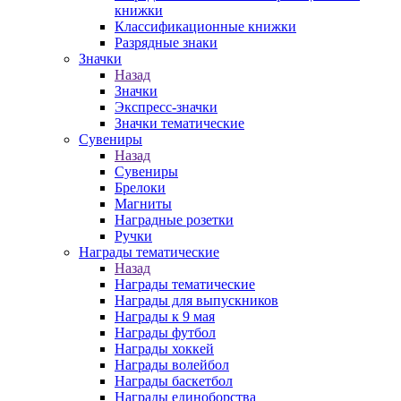
книжки
Классификационные книжки
Разрядные знаки
Значки
Назад
Значки
Экспресс-значки
Значки тематические
Сувениры
Назад
Сувениры
Брелоки
Магниты
Наградные розетки
Ручки
Награды тематические
Назад
Награды тематические
Награды для выпускников
Награды к 9 мая
Награды футбол
Награды хоккей
Награды волейбол
Награды баскетбол
Награды единоборства