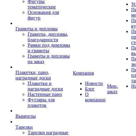
Фигуры
Ус
тематические
Пе
Основания для
ме
фигур
Пе
к
Грамоты и дипломы
Пе
Грамоты, дипломы,
пр
благодарности
ст
Рамки под димломы
Пе
и грамоты
в
Грамоты и дипломы
Пе
на заказ
зн
Пе
Плакетки, пано,
Компания
пл
наградные доски
та
Плакетки и
Новости
Мин.
Н
наградные доски
Блог
заказ
Настенные пано
О
Футляры для
компании
плакеток
Вымпелы
Тарелки
Тарелки наградные