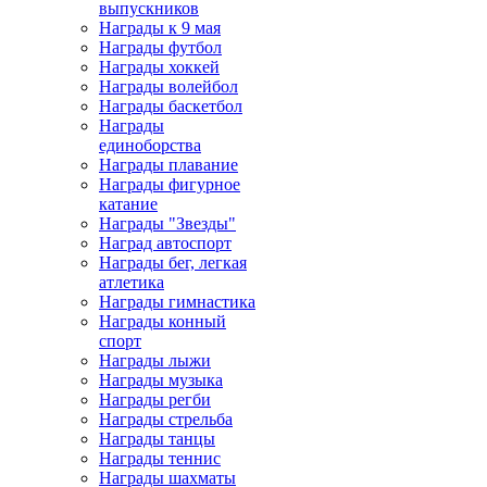
выпускников
Награды к 9 мая
Награды футбол
Награды хоккей
Награды волейбол
Награды баскетбол
Награды
единоборства
Награды плавание
Награды фигурное
катание
Награды "Звезды"
Наград автоспорт
Награды бег, легкая
атлетика
Награды гимнастика
Награды конный
спорт
Награды лыжи
Награды музыка
Награды регби
Награды стрельба
Награды танцы
Награды теннис
Награды шахматы