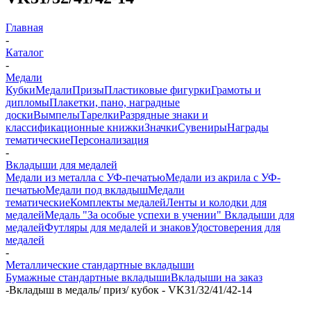
Главная
-
Каталог
-
Медали
Кубки
Медали
Призы
Пластиковые фигурки
Грамоты и
дипломы
Плакетки, пано, наградные
доски
Вымпелы
Тарелки
Разрядные знаки и
классификационные книжки
Значки
Сувениры
Награды
тематические
Персонализация
-
Вкладыши для медалей
Медали из металла с УФ-печатью
Медали из акрила с УФ-
печатью
Медали под вкладыш
Медали
тематические
Комплекты медалей
Ленты и колодки для
медалей
Медаль "За особые успехи в учении"
Вкладыши для
медалей
Футляры для медалей и знаков
Удостоверения для
медалей
-
Металлические стандартные вкладыши
Бумажные стандартные вкладыши
Вкладыши на заказ
-
Вкладыш в медаль/ приз/ кубок - VK31/32/41/42-14