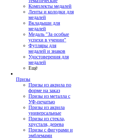
тематические
Комплекты медалей
Ленты и колодки для
медалей
Вкладыши для
медалей
Медаль "За особые
успехи в учении"
Футляры для
медалей и знаков
Удостоверения для
медалей
Ещё
Призы
Призы из акрила по
форме на заказ
Призы из металла с
УФ-печатью
Призы из акрила
универсальные
Призы из стекла,
хрусталя, дерева
Призы с фигурами и
эмблемами