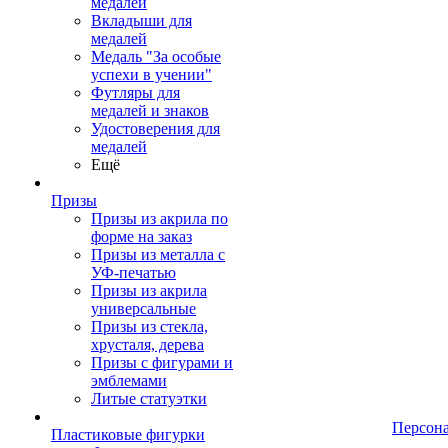
медалей
Вкладыши для
медалей
Медаль "За особые
успехи в учении"
Футляры для
медалей и знаков
Удостоверения для
медалей
Ещё
Призы
Призы из акрила по
форме на заказ
Призы из металла с
УФ-печатью
Призы из акрила
универсальные
Призы из стекла,
хрусталя, дерева
Призы с фигурами и
эмблемами
Литые статуэтки
Персон
Пластиковые фигурки