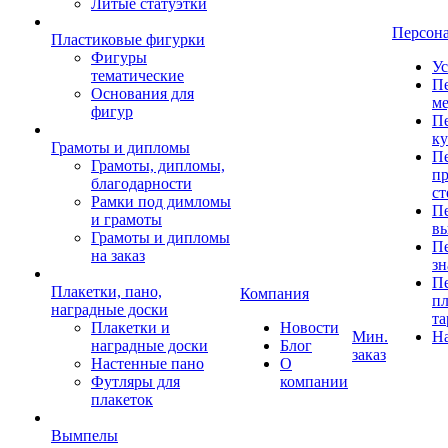
Литые статуэтки
Персон
Пластиковые фигурки
Фигуры
Ус
тематические
Пе
Основания для
ме
фигур
Пе
к
Грамоты и дипломы
Пе
Грамоты, дипломы,
пр
благодарности
ст
Рамки под димломы
Пе
и грамоты
в
Грамоты и дипломы
Пе
на заказ
зн
Пе
Плакетки, пано,
Компания
пл
наградные доски
та
Плакетки и
Новости
Мин.
Н
наградные доски
Блог
заказ
Настенные пано
О
Футляры для
компании
плакеток
Вымпелы