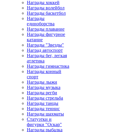
Награды хоккей
Награды волейбол
Награды баскетбол
Награды
единоборства
Награды плавание
Награды фигурное
катание
Награды "Звезды"
Наград автоспорт
Награды бег, легкая
атлетика
Награды гимнастика
Награды конный
спорт
Награды лыжи
Награды музыка
Награды регби
Награды стрельба
Награды танцы
Награды теннис
Награды шахматы
Статуэтки и
фигурки "Оскар"
Награды рыбалка