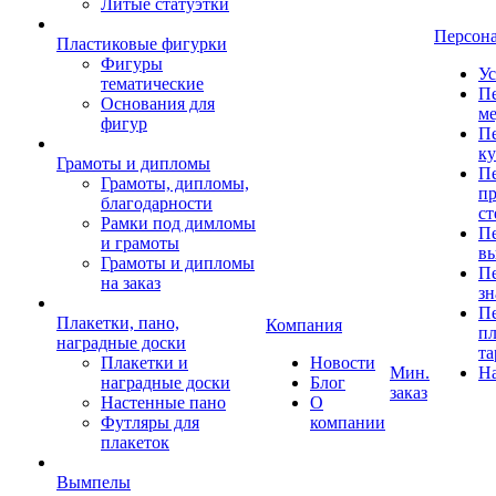
Литые статуэтки
Персон
Пластиковые фигурки
Фигуры
Ус
тематические
Пе
Основания для
ме
фигур
Пе
к
Грамоты и дипломы
Пе
Грамоты, дипломы,
пр
благодарности
ст
Рамки под димломы
Пе
и грамоты
в
Грамоты и дипломы
Пе
на заказ
зн
Пе
Плакетки, пано,
Компания
пл
наградные доски
та
Плакетки и
Новости
Мин.
Н
наградные доски
Блог
заказ
Настенные пано
О
Футляры для
компании
плакеток
Вымпелы