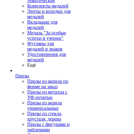
тематические
Комплекты медалей
Ленты и колодки для
медалей
Вкладыши для
медалей
Медаль "За особые
успехи в учении"
Футляры для
медалей и знаков
Удостоверения для
медалей
Ещё
Призы
Призы из акрила по
форме на заказ
Призы из металла с
УФ-печатью
Призы из акрила
универсальные
Призы из стекла,
хрусталя, дерева
Призы с фигурами и
эмблемами