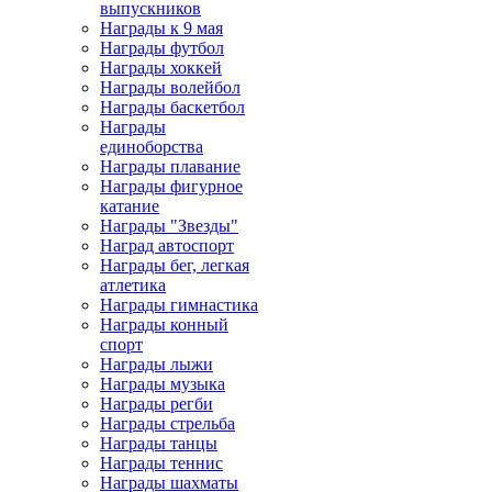
выпускников
Награды к 9 мая
Награды футбол
Награды хоккей
Награды волейбол
Награды баскетбол
Награды
единоборства
Награды плавание
Награды фигурное
катание
Награды "Звезды"
Наград автоспорт
Награды бег, легкая
атлетика
Награды гимнастика
Награды конный
спорт
Награды лыжи
Награды музыка
Награды регби
Награды стрельба
Награды танцы
Награды теннис
Награды шахматы