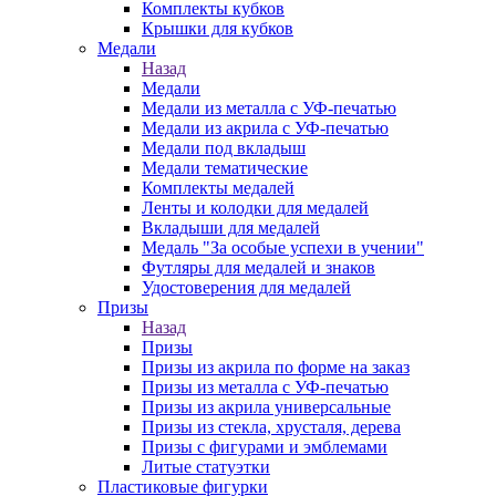
Комплекты кубков
Крышки для кубков
Медали
Назад
Медали
Медали из металла с УФ-печатью
Медали из акрила с УФ-печатью
Медали под вкладыш
Медали тематические
Комплекты медалей
Ленты и колодки для медалей
Вкладыши для медалей
Медаль "За особые успехи в учении"
Футляры для медалей и знаков
Удостоверения для медалей
Призы
Назад
Призы
Призы из акрила по форме на заказ
Призы из металла с УФ-печатью
Призы из акрила универсальные
Призы из стекла, хрусталя, дерева
Призы с фигурами и эмблемами
Литые статуэтки
Пластиковые фигурки