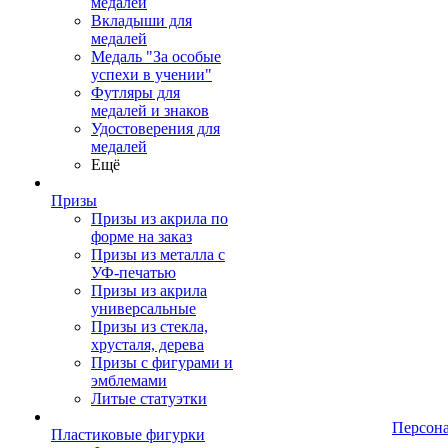
медалей
Вкладыши для
медалей
Медаль "За особые
успехи в учении"
Футляры для
медалей и знаков
Удостоверения для
медалей
Ещё
Призы
Призы из акрила по
форме на заказ
Призы из металла с
УФ-печатью
Призы из акрила
универсальные
Призы из стекла,
хрусталя, дерева
Призы с фигурами и
эмблемами
Литые статуэтки
Персон
Пластиковые фигурки