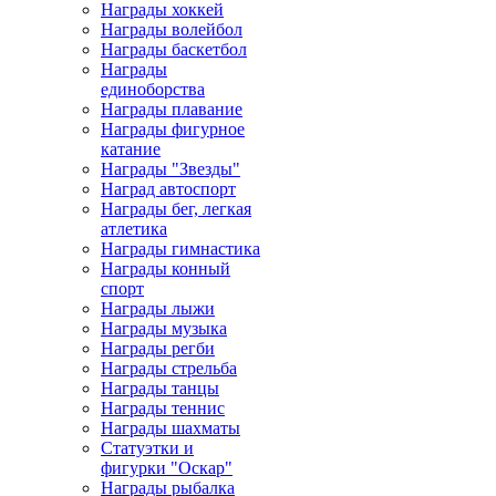
Награды хоккей
Награды волейбол
Награды баскетбол
Награды
единоборства
Награды плавание
Награды фигурное
катание
Награды "Звезды"
Наград автоспорт
Награды бег, легкая
атлетика
Награды гимнастика
Награды конный
спорт
Награды лыжи
Награды музыка
Награды регби
Награды стрельба
Награды танцы
Награды теннис
Награды шахматы
Статуэтки и
фигурки "Оскар"
Награды рыбалка