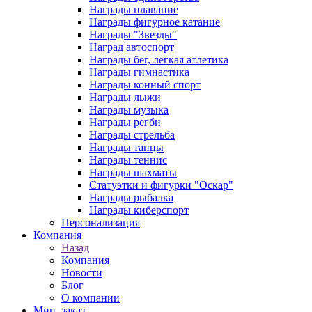
Награды плавание
Награды фигурное катание
Награды "Звезды"
Наград автоспорт
Награды бег, легкая атлетика
Награды гимнастика
Награды конный спорт
Награды лыжи
Награды музыка
Награды регби
Награды стрельба
Награды танцы
Награды теннис
Награды шахматы
Статуэтки и фигурки "Оскар"
Награды рыбалка
Награды киберспорт
Персонализация
Компания
Назад
Компания
Новости
Блог
О компании
Мин. заказ