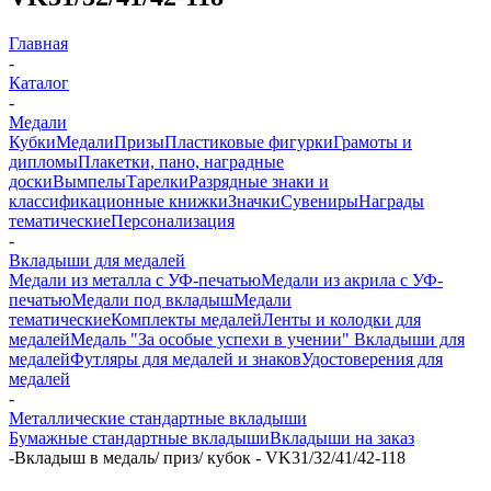
Главная
-
Каталог
-
Медали
Кубки
Медали
Призы
Пластиковые фигурки
Грамоты и
дипломы
Плакетки, пано, наградные
доски
Вымпелы
Тарелки
Разрядные знаки и
классификационные книжки
Значки
Сувениры
Награды
тематические
Персонализация
-
Вкладыши для медалей
Медали из металла с УФ-печатью
Медали из акрила с УФ-
печатью
Медали под вкладыш
Медали
тематические
Комплекты медалей
Ленты и колодки для
медалей
Медаль "За особые успехи в учении"
Вкладыши для
медалей
Футляры для медалей и знаков
Удостоверения для
медалей
-
Металлические стандартные вкладыши
Бумажные стандартные вкладыши
Вкладыши на заказ
-
Вкладыш в медаль/ приз/ кубок - VK31/32/41/42-118