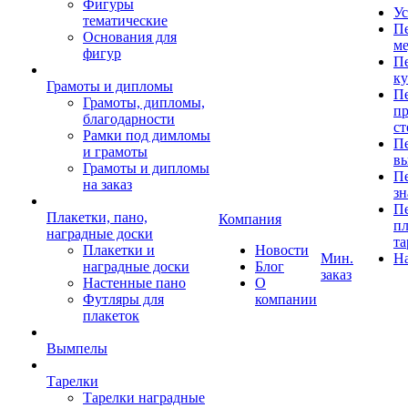
Фигуры
Ус
тематические
Пе
Основания для
ме
фигур
Пе
к
Грамоты и дипломы
Пе
Грамоты, дипломы,
пр
благодарности
ст
Рамки под димломы
Пе
и грамоты
в
Грамоты и дипломы
Пе
на заказ
зн
Пе
Плакетки, пано,
Компания
пл
наградные доски
та
Плакетки и
Новости
Мин.
Н
наградные доски
Блог
заказ
Настенные пано
О
Футляры для
компании
плакеток
Вымпелы
Тарелки
Тарелки наградные