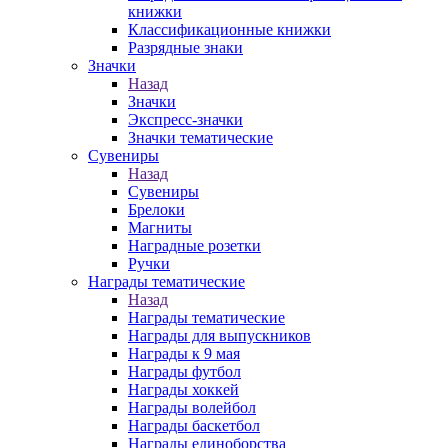
книжки
Классификационные книжки
Разрядные знаки
Значки
Назад
Значки
Экспресс-значки
Значки тематические
Сувениры
Назад
Сувениры
Брелоки
Магниты
Наградные розетки
Ручки
Награды тематические
Назад
Награды тематические
Награды для выпускников
Награды к 9 мая
Награды футбол
Награды хоккей
Награды волейбол
Награды баскетбол
Награды единоборства