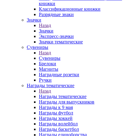
книжки
Классификационные книжки
Разрядные знаки
Значки
Назад
Значки
Экспресс-значки
Значки тематические
Сувениры
Назад
Сувениры
Брелоки
Магниты
Наградные розетки
Ручки
Награды тематические
Назад
Награды тематические
Награды для выпускников
Награды к 9 мая
Награды футбол
Награды хоккей
Награды волейбол
Награды баскетбол
Награды единоборства