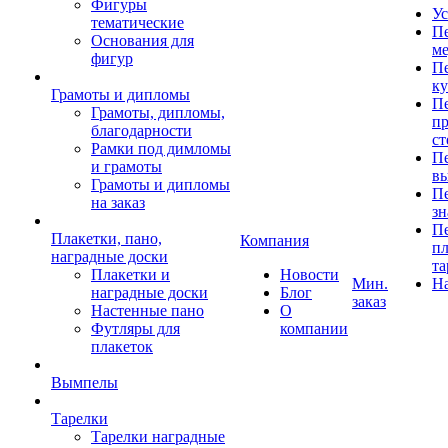
Фигуры
Ус
тематические
Пе
Основания для
ме
фигур
Пе
к
Грамоты и дипломы
Пе
Грамоты, дипломы,
пр
благодарности
ст
Рамки под димломы
Пе
и грамоты
в
Грамоты и дипломы
Пе
на заказ
зн
Пе
Плакетки, пано,
Компания
пл
наградные доски
та
Плакетки и
Новости
Мин.
Н
наградные доски
Блог
заказ
Настенные пано
О
Футляры для
компании
плакеток
Вымпелы
Тарелки
Тарелки наградные