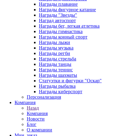
Награды плавание
Награды фигурное катание
Награды "Звезды"
Наград автоспорт
Награды бег, легкая атлетика
Награды гимнастика
Награды конный спорт
Награды лыжи
Награды музыка
Награды регби
Награды стрельба
Награды танцы
Награды теннис
Награды шахматы
Статуэтки и фигурки "Оскар"
Награды рыбалка
Награды киберспорт
Персонализация
Компания
Назад
Компания
Новости
Блог
О компании
Мин. заказ