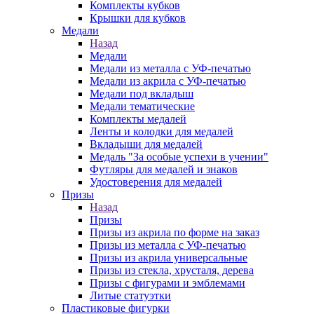
Комплекты кубков
Крышки для кубков
Медали
Назад
Медали
Медали из металла с УФ-печатью
Медали из акрила с УФ-печатью
Медали под вкладыш
Медали тематические
Комплекты медалей
Ленты и колодки для медалей
Вкладыши для медалей
Медаль "За особые успехи в учении"
Футляры для медалей и знаков
Удостоверения для медалей
Призы
Назад
Призы
Призы из акрила по форме на заказ
Призы из металла с УФ-печатью
Призы из акрила универсальные
Призы из стекла, хрусталя, дерева
Призы с фигурами и эмблемами
Литые статуэтки
Пластиковые фигурки