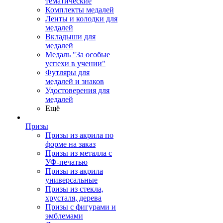
тематические
Комплекты медалей
Ленты и колодки для
медалей
Вкладыши для
медалей
Медаль "За особые
успехи в учении"
Футляры для
медалей и знаков
Удостоверения для
медалей
Ещё
Призы
Призы из акрила по
форме на заказ
Призы из металла с
УФ-печатью
Призы из акрила
универсальные
Призы из стекла,
хрусталя, дерева
Призы с фигурами и
эмблемами