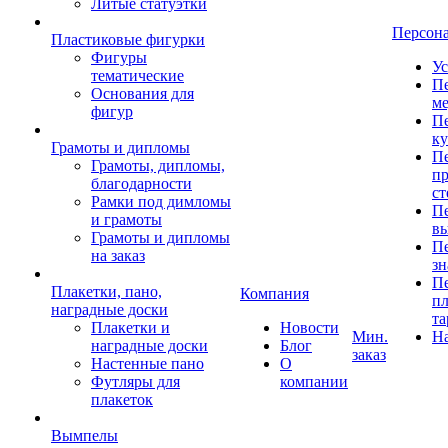
Литые статуэтки
Персон
Пластиковые фигурки
Фигуры
Ус
тематические
Пе
Основания для
ме
фигур
Пе
к
Грамоты и дипломы
Пе
Грамоты, дипломы,
пр
благодарности
ст
Рамки под димломы
Пе
и грамоты
в
Грамоты и дипломы
Пе
на заказ
зн
Пе
Плакетки, пано,
Компания
пл
наградные доски
та
Плакетки и
Новости
Мин.
Н
наградные доски
Блог
заказ
Настенные пано
О
Футляры для
компании
плакеток
Вымпелы