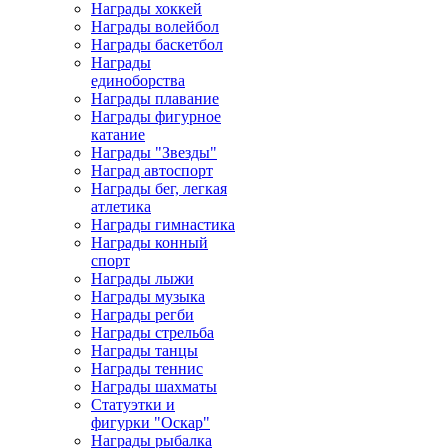
Награды хоккей
Награды волейбол
Награды баскетбол
Награды
единоборства
Награды плавание
Награды фигурное
катание
Награды "Звезды"
Наград автоспорт
Награды бег, легкая
атлетика
Награды гимнастика
Награды конный
спорт
Награды лыжи
Награды музыка
Награды регби
Награды стрельба
Награды танцы
Награды теннис
Награды шахматы
Статуэтки и
фигурки "Оскар"
Награды рыбалка