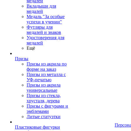
медалей
Вкладыши для
медалей
Медаль "За особые
успехи в учении"
Футляры для
медалей и знаков
Удостоверения для
медалей
Ещё
Призы
Призы из акрила по
форме на заказ
Призы из металла с
УФ-печатью
Призы из акрила
универсальные
Призы из стекла,
хрусталя, дерева
Призы с фигурами и
эмблемами
Литые статуэтки
Персон
Пластиковые фигурки