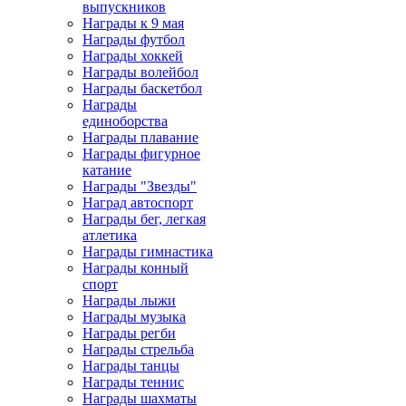
выпускников
Награды к 9 мая
Награды футбол
Награды хоккей
Награды волейбол
Награды баскетбол
Награды
единоборства
Награды плавание
Награды фигурное
катание
Награды "Звезды"
Наград автоспорт
Награды бег, легкая
атлетика
Награды гимнастика
Награды конный
спорт
Награды лыжи
Награды музыка
Награды регби
Награды стрельба
Награды танцы
Награды теннис
Награды шахматы