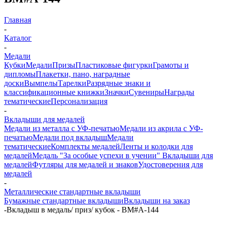
Главная
-
Каталог
-
Медали
Кубки
Медали
Призы
Пластиковые фигурки
Грамоты и
дипломы
Плакетки, пано, наградные
доски
Вымпелы
Тарелки
Разрядные знаки и
классификационные книжки
Значки
Сувениры
Награды
тематические
Персонализация
-
Вкладыши для медалей
Медали из металла с УФ-печатью
Медали из акрила с УФ-
печатью
Медали под вкладыш
Медали
тематические
Комплекты медалей
Ленты и колодки для
медалей
Медаль "За особые успехи в учении"
Вкладыши для
медалей
Футляры для медалей и знаков
Удостоверения для
медалей
-
Металлические стандартные вкладыши
Бумажные стандартные вкладыши
Вкладыши на заказ
-
Вкладыш в медаль/ приз/ кубок - BM#A-144