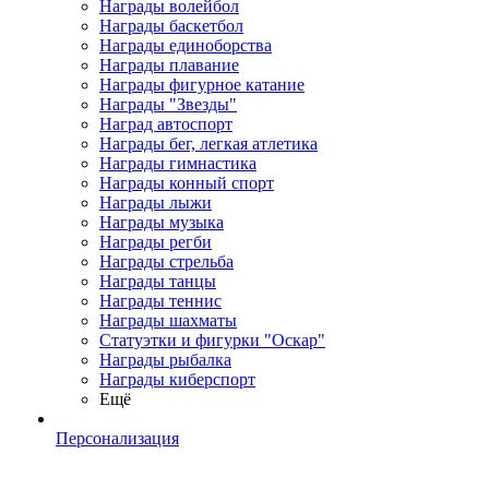
Награды волейбол
Награды баскетбол
Награды единоборства
Награды плавание
Награды фигурное катание
Награды "Звезды"
Наград автоспорт
Награды бег, легкая атлетика
Награды гимнастика
Награды конный спорт
Награды лыжи
Награды музыка
Награды регби
Награды стрельба
Награды танцы
Награды теннис
Награды шахматы
Статуэтки и фигурки "Оскар"
Награды рыбалка
Награды киберспорт
Ещё
Персонализация