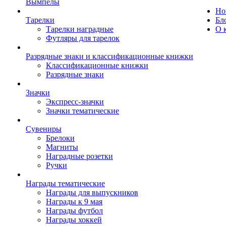
Вымпелы
Но
Тарелки
Бл
Тарелки наградные
О 
Футляры для тарелок
Разрядные знаки и классификационные книжки
Классификационные книжки
Разрядные знаки
Значки
Экспресс-значки
Значки тематические
Сувениры
Брелоки
Магниты
Наградные розетки
Ручки
Награды тематические
Награды для выпускников
Награды к 9 мая
Награды футбол
Награды хоккей