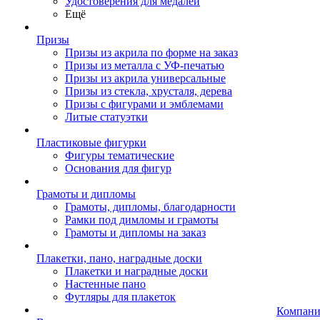
Удостоверения для медалей
Ещё
Призы
Призы из акрила по форме на заказ
Призы из металла с УФ-печатью
Призы из акрила универсальные
Призы из стекла, хрусталя, дерева
Призы с фигурами и эмблемами
Литые статуэтки
Пластиковые фигурки
Фигуры тематические
Основания для фигур
Грамоты и дипломы
Грамоты, дипломы, благодарности
Рамки под димломы и грамоты
Грамоты и дипломы на заказ
Плакетки, пано, наградные доски
Плакетки и наградные доски
Настенные пано
Футляры для плакеток
Компани