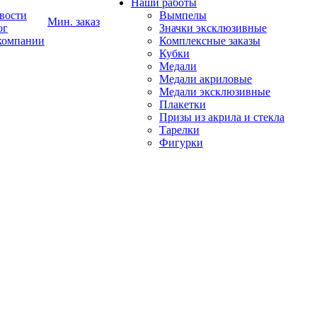
Наши работы
вости
Вымпелы
Мин. заказ
ог
Значки эксклюзивные
компании
Комплексные заказы
Кубки
Медали
Медали акриловые
Медали эксклюзивные
Плакетки
Призы из акрила и стекла
Тарелки
Фигурки