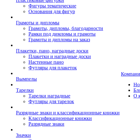
Пластиковые фигурки
Фигуры тематические
Основания для фигур
Грамоты и дипломы
Грамоты, дипломы, благодарности
Рамки под димломы и грамоты
Грамоты и дипломы на заказ
Плакетки, пано, наградные доски
Плакетки и наградные доски
Настенные пано
Футляры для плакеток
Компани
Вымпелы
Но
Тарелки
Бл
Тарелки наградные
О 
Футляры для тарелок
Разрядные знаки и классификационные книжки
Классификационные книжки
Разрядные знаки
Значки