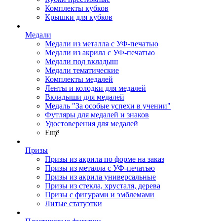
Комплекты кубков
Крышки для кубков
Медали
Медали из металла с УФ-печатью
Медали из акрила с УФ-печатью
Медали под вкладыш
Медали тематические
Комплекты медалей
Ленты и колодки для медалей
Вкладыши для медалей
Медаль "За особые успехи в учении"
Футляры для медалей и знаков
Удостоверения для медалей
Ещё
Призы
Призы из акрила по форме на заказ
Призы из металла с УФ-печатью
Призы из акрила универсальные
Призы из стекла, хрусталя, дерева
Призы с фигурами и эмблемами
Литые статуэтки