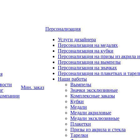
Персонализация
Услуги дизайнера
Персонализация на медалях
Персонализация на кубки
Персонализация на призы из акрила и
Персонализация на вымпелы
Персонализация на значках
Персонализация на плакетках и тарел
я
Наши работы
вости
Вымпелы
Мин. заказ
ог
Значки эксклюзивные
компании
Комплексные заказы
Кубки
Медали
Медали акриловые
Медали эксклюзивные
Плакетки
Призы из акрила и стекла
Тарелки