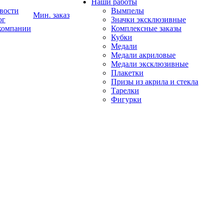
Наши работы
вости
Вымпелы
Мин. заказ
ог
Значки эксклюзивные
компании
Комплексные заказы
Кубки
Медали
Медали акриловые
Медали эксклюзивные
Плакетки
Призы из акрила и стекла
Тарелки
Фигурки