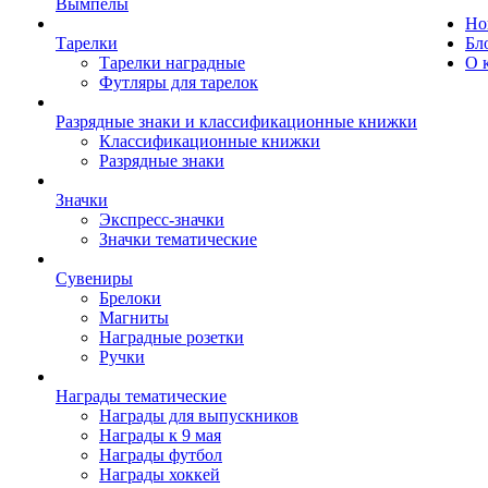
Вымпелы
Но
Тарелки
Бл
Тарелки наградные
О 
Футляры для тарелок
Разрядные знаки и классификационные книжки
Классификационные книжки
Разрядные знаки
Значки
Экспресс-значки
Значки тематические
Сувениры
Брелоки
Магниты
Наградные розетки
Ручки
Награды тематические
Награды для выпускников
Награды к 9 мая
Награды футбол
Награды хоккей