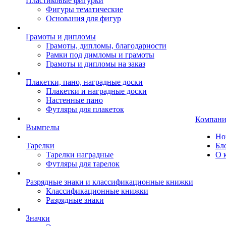
Пластиковые фигурки
Фигуры тематические
Основания для фигур
Грамоты и дипломы
Грамоты, дипломы, благодарности
Рамки под димломы и грамоты
Грамоты и дипломы на заказ
Плакетки, пано, наградные доски
Плакетки и наградные доски
Настенные пано
Футляры для плакеток
Компани
Вымпелы
Но
Тарелки
Бл
Тарелки наградные
О 
Футляры для тарелок
Разрядные знаки и классификационные книжки
Классификационные книжки
Разрядные знаки
Значки