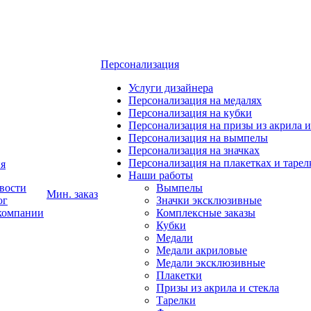
Персонализация
Услуги дизайнера
Персонализация на медалях
Персонализация на кубки
Персонализация на призы из акрила и
Персонализация на вымпелы
Персонализация на значках
Персонализация на плакетках и тарел
я
Наши работы
вости
Вымпелы
Мин. заказ
ог
Значки эксклюзивные
компании
Комплексные заказы
Кубки
Медали
Медали акриловые
Медали эксклюзивные
Плакетки
Призы из акрила и стекла
Тарелки