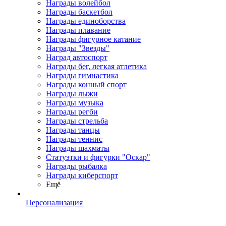
Награды волейбол
Награды баскетбол
Награды единоборства
Награды плавание
Награды фигурное катание
Награды "Звезды"
Наград автоспорт
Награды бег, легкая атлетика
Награды гимнастика
Награды конный спорт
Награды лыжи
Награды музыка
Награды регби
Награды стрельба
Награды танцы
Награды теннис
Награды шахматы
Статуэтки и фигурки "Оскар"
Награды рыбалка
Награды киберспорт
Ещё
Персонализация