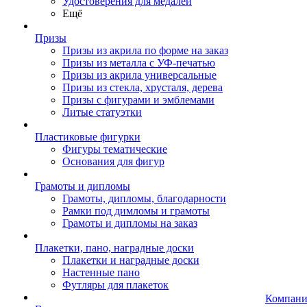
Удостоверения для медалей
Ещё
Призы
Призы из акрила по форме на заказ
Призы из металла с УФ-печатью
Призы из акрила универсальные
Призы из стекла, хрусталя, дерева
Призы с фигурами и эмблемами
Литые статуэтки
Пластиковые фигурки
Фигуры тематические
Основания для фигур
Грамоты и дипломы
Грамоты, дипломы, благодарности
Рамки под димломы и грамоты
Грамоты и дипломы на заказ
Плакетки, пано, наградные доски
Плакетки и наградные доски
Настенные пано
Футляры для плакеток
Компани