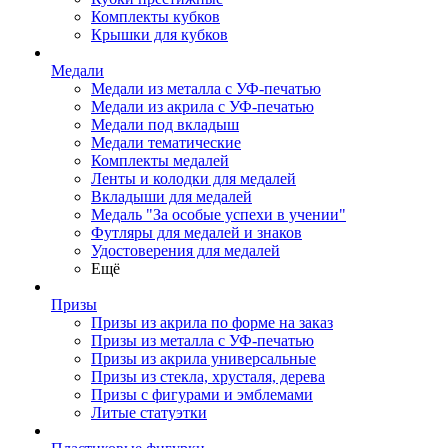
Комплекты кубков
Крышки для кубков
Медали
Медали из металла с УФ-печатью
Медали из акрила с УФ-печатью
Медали под вкладыш
Медали тематические
Комплекты медалей
Ленты и колодки для медалей
Вкладыши для медалей
Медаль "За особые успехи в учении"
Футляры для медалей и знаков
Удостоверения для медалей
Ещё
Призы
Призы из акрила по форме на заказ
Призы из металла с УФ-печатью
Призы из акрила универсальные
Призы из стекла, хрусталя, дерева
Призы с фигурами и эмблемами
Литые статуэтки