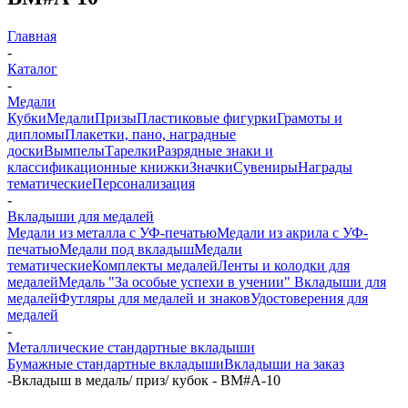
Главная
-
Каталог
-
Медали
Кубки
Медали
Призы
Пластиковые фигурки
Грамоты и
дипломы
Плакетки, пано, наградные
доски
Вымпелы
Тарелки
Разрядные знаки и
классификационные книжки
Значки
Сувениры
Награды
тематические
Персонализация
-
Вкладыши для медалей
Медали из металла с УФ-печатью
Медали из акрила с УФ-
печатью
Медали под вкладыш
Медали
тематические
Комплекты медалей
Ленты и колодки для
медалей
Медаль "За особые успехи в учении"
Вкладыши для
медалей
Футляры для медалей и знаков
Удостоверения для
медалей
-
Металлические стандартные вкладыши
Бумажные стандартные вкладыши
Вкладыши на заказ
-
Вкладыш в медаль/ приз/ кубок - BM#A-10