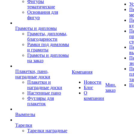
Фигуры
Ус
тематические
Пе
Основания для
ме
фигур
Пе
к
Грамоты и дипломы
Пе
Грамоты, дипломы,
пр
благодарности
ст
Рамки под димломы
Пе
и грамоты
в
Грамоты и дипломы
Пе
на заказ
зн
Пе
Плакетки, пано,
Компания
пл
наградные доски
та
Плакетки и
Новости
Мин.
Н
наградные доски
Блог
заказ
Настенные пано
О
Футляры для
компании
плакеток
Вымпелы
Тарелки
Тарелки наградные