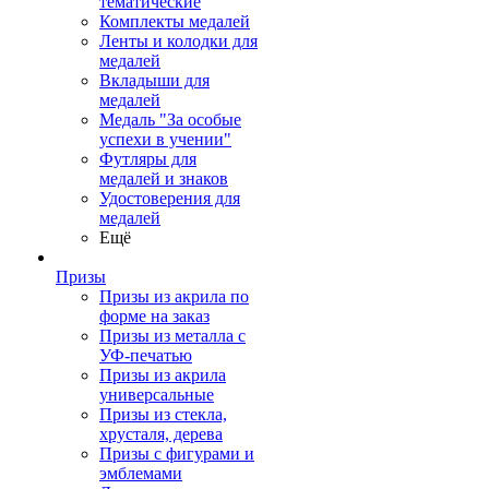
тематические
Комплекты медалей
Ленты и колодки для
медалей
Вкладыши для
медалей
Медаль "За особые
успехи в учении"
Футляры для
медалей и знаков
Удостоверения для
медалей
Ещё
Призы
Призы из акрила по
форме на заказ
Призы из металла с
УФ-печатью
Призы из акрила
универсальные
Призы из стекла,
хрусталя, дерева
Призы с фигурами и
эмблемами