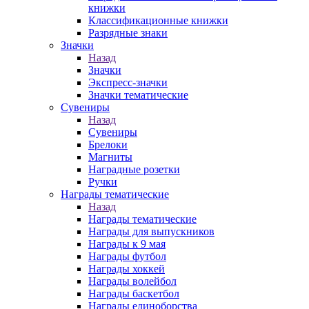
книжки
Классификационные книжки
Разрядные знаки
Значки
Назад
Значки
Экспресс-значки
Значки тематические
Сувениры
Назад
Сувениры
Брелоки
Магниты
Наградные розетки
Ручки
Награды тематические
Назад
Награды тематические
Награды для выпускников
Награды к 9 мая
Награды футбол
Награды хоккей
Награды волейбол
Награды баскетбол
Награды единоборства