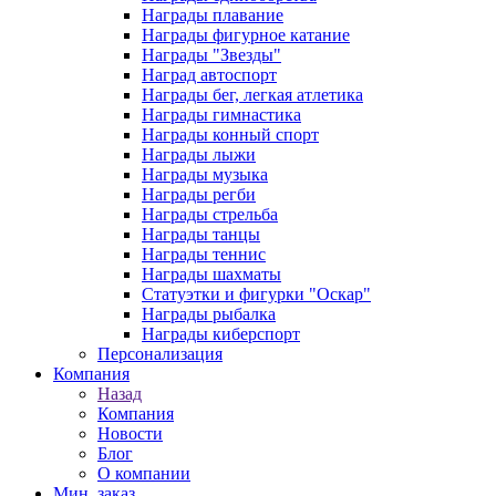
Награды плавание
Награды фигурное катание
Награды "Звезды"
Наград автоспорт
Награды бег, легкая атлетика
Награды гимнастика
Награды конный спорт
Награды лыжи
Награды музыка
Награды регби
Награды стрельба
Награды танцы
Награды теннис
Награды шахматы
Статуэтки и фигурки "Оскар"
Награды рыбалка
Награды киберспорт
Персонализация
Компания
Назад
Компания
Новости
Блог
О компании
Мин. заказ