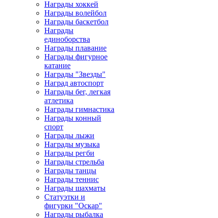
Награды хоккей
Награды волейбол
Награды баскетбол
Награды
единоборства
Награды плавание
Награды фигурное
катание
Награды "Звезды"
Наград автоспорт
Награды бег, легкая
атлетика
Награды гимнастика
Награды конный
спорт
Награды лыжи
Награды музыка
Награды регби
Награды стрельба
Награды танцы
Награды теннис
Награды шахматы
Статуэтки и
фигурки "Оскар"
Награды рыбалка