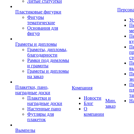
Литые статуэтки
Персон
Пластиковые фигурки
Фигуры
Ус
тематические
Пе
Основания для
ме
фигур
Пе
к
Грамоты и дипломы
Пе
Грамоты, дипломы,
пр
благодарности
ст
Рамки под димломы
Пе
и грамоты
в
Грамоты и дипломы
Пе
на заказ
зн
Пе
Плакетки, пано,
Компания
пл
наградные доски
та
Плакетки и
Новости
Мин.
Н
наградные доски
Блог
заказ
Настенные пано
О
Футляры для
компании
плакеток
Вымпелы