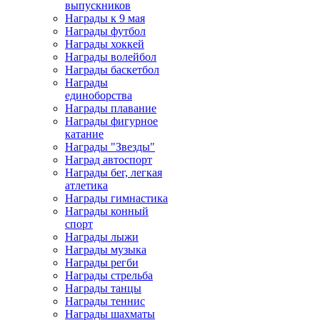
выпускников
Награды к 9 мая
Награды футбол
Награды хоккей
Награды волейбол
Награды баскетбол
Награды
единоборства
Награды плавание
Награды фигурное
катание
Награды "Звезды"
Наград автоспорт
Награды бег, легкая
атлетика
Награды гимнастика
Награды конный
спорт
Награды лыжи
Награды музыка
Награды регби
Награды стрельба
Награды танцы
Награды теннис
Награды шахматы