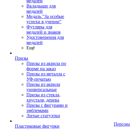
медалей
Вкладыши для
медалей
Медаль "За особые
успехи в учении"
Футляры для
медалей и знаков
Удостоверения для
медалей
Ещё
Призы
Призы из акрила по
форме на заказ
Призы из металла с
УФ-печатью
Призы из акрила
универсальные
Призы из стекла,
хрусталя, дерева
Призы с фигурами и
эмблемами
Литые статуэтки
Персон
Пластиковые фигурки