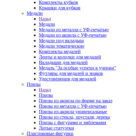
Комплекты кубков
Крышки для кубков
Медали
Назад
Медали
Медали из металла с УФ-печатью
Медали из акрила с УФ-печатью
Медали под вкладыш
Медали тематические
Комплекты медалей
Ленты и колодки для медалей
Вкладыши для медалей
Медаль "За особые успехи в учении"
Футляры для медалей и знаков
Удостоверения для медалей
Призы
Назад
Призы
Призы из акрила по форме на заказ
Призы из металла с УФ-печатью
Призы из акрила универсальные
Призы из стекла, хрусталя, дерева
Призы с фигурами и эмблемами
Литые статуэтки
Пластиковые фигурки