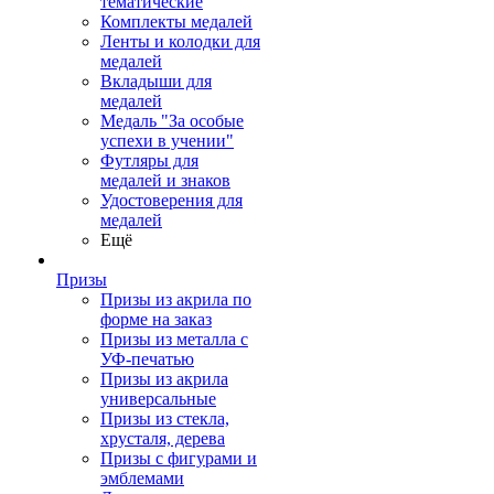
тематические
Комплекты медалей
Ленты и колодки для
медалей
Вкладыши для
медалей
Медаль "За особые
успехи в учении"
Футляры для
медалей и знаков
Удостоверения для
медалей
Ещё
Призы
Призы из акрила по
форме на заказ
Призы из металла с
УФ-печатью
Призы из акрила
универсальные
Призы из стекла,
хрусталя, дерева
Призы с фигурами и
эмблемами