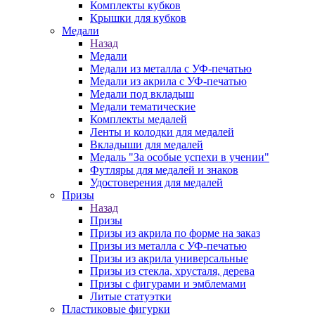
Комплекты кубков
Крышки для кубков
Медали
Назад
Медали
Медали из металла с УФ-печатью
Медали из акрила с УФ-печатью
Медали под вкладыш
Медали тематические
Комплекты медалей
Ленты и колодки для медалей
Вкладыши для медалей
Медаль "За особые успехи в учении"
Футляры для медалей и знаков
Удостоверения для медалей
Призы
Назад
Призы
Призы из акрила по форме на заказ
Призы из металла с УФ-печатью
Призы из акрила универсальные
Призы из стекла, хрусталя, дерева
Призы с фигурами и эмблемами
Литые статуэтки
Пластиковые фигурки