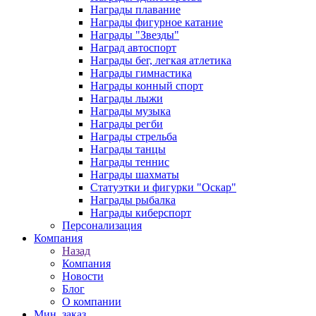
Награды плавание
Награды фигурное катание
Награды "Звезды"
Наград автоспорт
Награды бег, легкая атлетика
Награды гимнастика
Награды конный спорт
Награды лыжи
Награды музыка
Награды регби
Награды стрельба
Награды танцы
Награды теннис
Награды шахматы
Статуэтки и фигурки "Оскар"
Награды рыбалка
Награды киберспорт
Персонализация
Компания
Назад
Компания
Новости
Блог
О компании
Мин. заказ