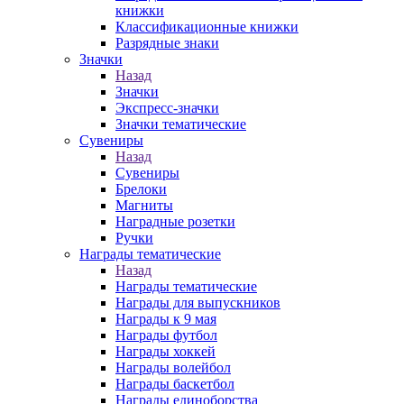
книжки
Классификационные книжки
Разрядные знаки
Значки
Назад
Значки
Экспресс-значки
Значки тематические
Сувениры
Назад
Сувениры
Брелоки
Магниты
Наградные розетки
Ручки
Награды тематические
Назад
Награды тематические
Награды для выпускников
Награды к 9 мая
Награды футбол
Награды хоккей
Награды волейбол
Награды баскетбол
Награды единоборства