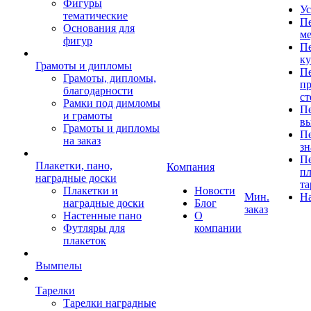
Фигуры
Ус
тематические
Пе
Основания для
ме
фигур
Пе
к
Грамоты и дипломы
Пе
Грамоты, дипломы,
пр
благодарности
ст
Рамки под димломы
Пе
и грамоты
в
Грамоты и дипломы
Пе
на заказ
зн
Пе
Плакетки, пано,
Компания
пл
наградные доски
та
Плакетки и
Новости
Мин.
Н
наградные доски
Блог
заказ
Настенные пано
О
Футляры для
компании
плакеток
Вымпелы
Тарелки
Тарелки наградные