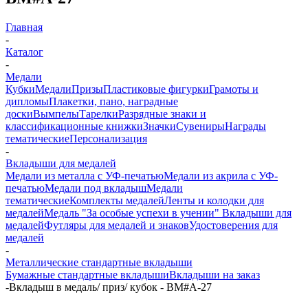
Главная
-
Каталог
-
Медали
Кубки
Медали
Призы
Пластиковые фигурки
Грамоты и
дипломы
Плакетки, пано, наградные
доски
Вымпелы
Тарелки
Разрядные знаки и
классификационные книжки
Значки
Сувениры
Награды
тематические
Персонализация
-
Вкладыши для медалей
Медали из металла с УФ-печатью
Медали из акрила с УФ-
печатью
Медали под вкладыш
Медали
тематические
Комплекты медалей
Ленты и колодки для
медалей
Медаль "За особые успехи в учении"
Вкладыши для
медалей
Футляры для медалей и знаков
Удостоверения для
медалей
-
Металлические стандартные вкладыши
Бумажные стандартные вкладыши
Вкладыши на заказ
-
Вкладыш в медаль/ приз/ кубок - BM#A-27