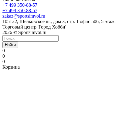
+7 499 350-88-57
+7 499 350-88-57
zakaz@sportsimvol.ru
105122, Щёлковское ш., дом 3, стр. 1 офис 506, 5 этаж.
Торговый центр 'Город Хобби'
2026 © Sportsimvol.ru
Найти
0
0
0
Корзина