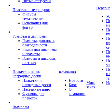
Литые статуэтки
Персон
Пластиковые фигурки
Фигуры
Ус
тематические
Пе
Основания для
ме
фигур
Пе
к
Грамоты и дипломы
Пе
Грамоты, дипломы,
пр
благодарности
ст
Рамки под димломы
Пе
и грамоты
в
Грамоты и дипломы
Пе
на заказ
зн
Пе
Плакетки, пано,
Компания
пл
наградные доски
та
Плакетки и
Новости
Мин.
Н
наградные доски
Блог
заказ
Настенные пано
О
Футляры для
компании
плакеток
Вымпелы