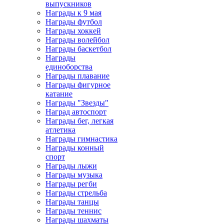
выпускников
Награды к 9 мая
Награды футбол
Награды хоккей
Награды волейбол
Награды баскетбол
Награды
единоборства
Награды плавание
Награды фигурное
катание
Награды "Звезды"
Наград автоспорт
Награды бег, легкая
атлетика
Награды гимнастика
Награды конный
спорт
Награды лыжи
Награды музыка
Награды регби
Награды стрельба
Награды танцы
Награды теннис
Награды шахматы