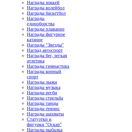
Награды хоккей
Награды волейбол
Награды баскетбол
Награды
единоборства
Награды плавание
Награды фигурное
катание
Награды "Звезды"
Наград автоспорт
Награды бег, легкая
атлетика
Награды гимнастика
Награды конный
спорт
Награды лыжи
Награды музыка
Награды регби
Награды стрельба
Награды танцы
Награды теннис
Награды шахматы
Статуэтки и
фигурки "Оскар"
Награды рыбалка