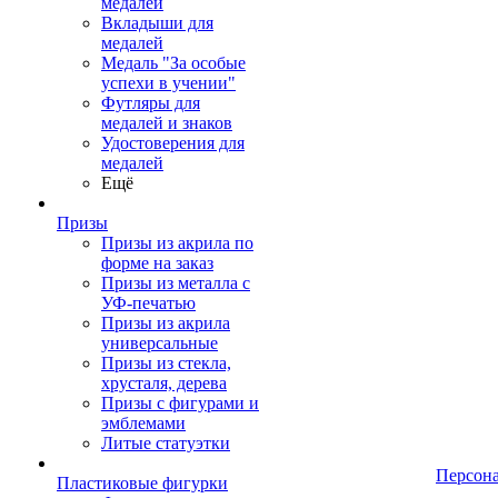
медалей
Вкладыши для
медалей
Медаль "За особые
успехи в учении"
Футляры для
медалей и знаков
Удостоверения для
медалей
Ещё
Призы
Призы из акрила по
форме на заказ
Призы из металла с
УФ-печатью
Призы из акрила
универсальные
Призы из стекла,
хрусталя, дерева
Призы с фигурами и
эмблемами
Литые статуэтки
Персон
Пластиковые фигурки