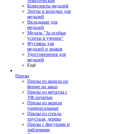
тематические
Комплекты медалей
Ленты и колодки для
медалей
Вкладыши для
медалей
Медаль "За особые
успехи в учении"
Футляры для
медалей и знаков
Удостоверения для
медалей
Ещё
Призы
Призы из акрила по
форме на заказ
Призы из металла с
УФ-печатью
Призы из акрила
универсальные
Призы из стекла,
хрусталя, дерева
Призы с фигурами и
эмблемами