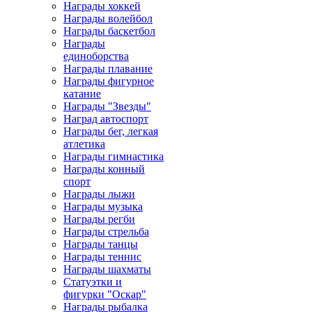
Награды хоккей
Награды волейбол
Награды баскетбол
Награды
единоборства
Награды плавание
Награды фигурное
катание
Награды "Звезды"
Наград автоспорт
Награды бег, легкая
атлетика
Награды гимнастика
Награды конный
спорт
Награды лыжи
Награды музыка
Награды регби
Награды стрельба
Награды танцы
Награды теннис
Награды шахматы
Статуэтки и
фигурки "Оскар"
Награды рыбалка