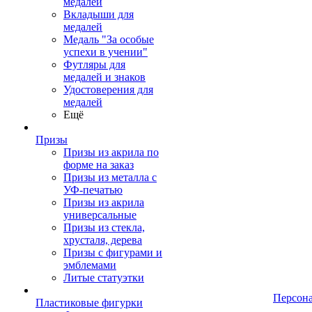
медалей
Вкладыши для
медалей
Медаль "За особые
успехи в учении"
Футляры для
медалей и знаков
Удостоверения для
медалей
Ещё
Призы
Призы из акрила по
форме на заказ
Призы из металла с
УФ-печатью
Призы из акрила
универсальные
Призы из стекла,
хрусталя, дерева
Призы с фигурами и
эмблемами
Литые статуэтки
Персон
Пластиковые фигурки