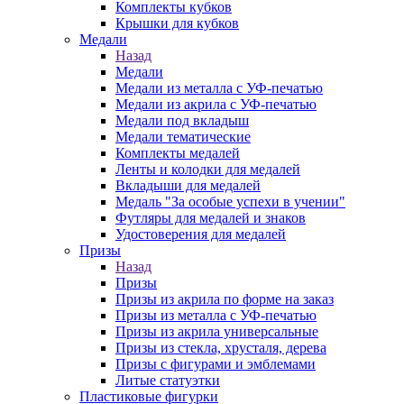
Комплекты кубков
Крышки для кубков
Медали
Назад
Медали
Медали из металла с УФ-печатью
Медали из акрила с УФ-печатью
Медали под вкладыш
Медали тематические
Комплекты медалей
Ленты и колодки для медалей
Вкладыши для медалей
Медаль "За особые успехи в учении"
Футляры для медалей и знаков
Удостоверения для медалей
Призы
Назад
Призы
Призы из акрила по форме на заказ
Призы из металла с УФ-печатью
Призы из акрила универсальные
Призы из стекла, хрусталя, дерева
Призы с фигурами и эмблемами
Литые статуэтки
Пластиковые фигурки