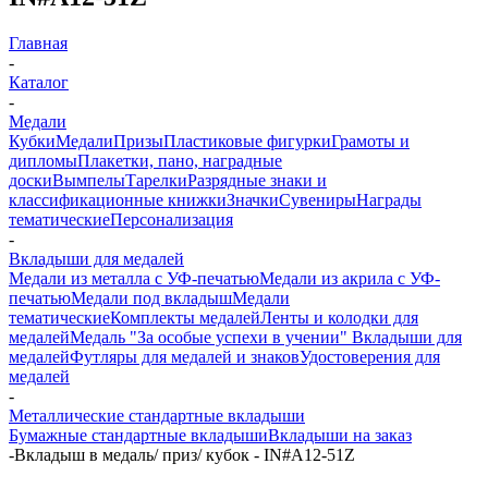
Главная
-
Каталог
-
Медали
Кубки
Медали
Призы
Пластиковые фигурки
Грамоты и
дипломы
Плакетки, пано, наградные
доски
Вымпелы
Тарелки
Разрядные знаки и
классификационные книжки
Значки
Сувениры
Награды
тематические
Персонализация
-
Вкладыши для медалей
Медали из металла с УФ-печатью
Медали из акрила с УФ-
печатью
Медали под вкладыш
Медали
тематические
Комплекты медалей
Ленты и колодки для
медалей
Медаль "За особые успехи в учении"
Вкладыши для
медалей
Футляры для медалей и знаков
Удостоверения для
медалей
-
Металлические стандартные вкладыши
Бумажные стандартные вкладыши
Вкладыши на заказ
-
Вкладыш в медаль/ приз/ кубок - IN#A12-51Z