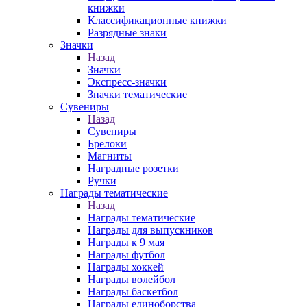
книжки
Классификационные книжки
Разрядные знаки
Значки
Назад
Значки
Экспресс-значки
Значки тематические
Сувениры
Назад
Сувениры
Брелоки
Магниты
Наградные розетки
Ручки
Награды тематические
Назад
Награды тематические
Награды для выпускников
Награды к 9 мая
Награды футбол
Награды хоккей
Награды волейбол
Награды баскетбол
Награды единоборства