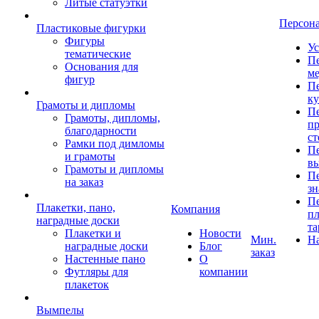
Литые статуэтки
Персон
Пластиковые фигурки
Фигуры
Ус
тематические
Пе
Основания для
ме
фигур
Пе
к
Грамоты и дипломы
Пе
Грамоты, дипломы,
пр
благодарности
ст
Рамки под димломы
Пе
и грамоты
в
Грамоты и дипломы
Пе
на заказ
зн
Пе
Плакетки, пано,
Компания
пл
наградные доски
та
Плакетки и
Новости
Мин.
Н
наградные доски
Блог
заказ
Настенные пано
О
Футляры для
компании
плакеток
Вымпелы