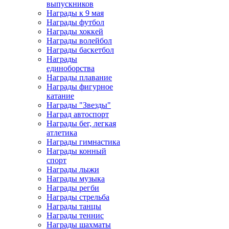
выпускников
Награды к 9 мая
Награды футбол
Награды хоккей
Награды волейбол
Награды баскетбол
Награды
единоборства
Награды плавание
Награды фигурное
катание
Награды "Звезды"
Наград автоспорт
Награды бег, легкая
атлетика
Награды гимнастика
Награды конный
спорт
Награды лыжи
Награды музыка
Награды регби
Награды стрельба
Награды танцы
Награды теннис
Награды шахматы