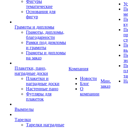
Фигуры
Ус
тематические
Пе
Основания для
ме
фигур
Пе
к
Грамоты и дипломы
Пе
Грамоты, дипломы,
пр
благодарности
ст
Рамки под димломы
Пе
и грамоты
в
Грамоты и дипломы
Пе
на заказ
зн
Пе
Плакетки, пано,
Компания
пл
наградные доски
та
Плакетки и
Новости
Мин.
Н
наградные доски
Блог
заказ
Настенные пано
О
Футляры для
компании
плакеток
Вымпелы
Тарелки
Тарелки наградные