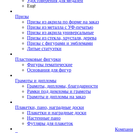
Удостоверения для медалей
Ещё
Призы
Призы из акрила по форме на заказ
Призы из металла с УФ-печатью
Призы из акрила универсальные
Призы из стекла, хрусталя, дерева
Призы с фигурами и эмблемами
Литые статуэтки
Пластиковые фигурки
Фигуры тематические
Основания для фигур
Грамоты и дипломы
Грамоты, дипломы, благодарности
Рамки под димломы и грамоты
Грамоты и дипломы на заказ
Плакетки, пано, наградные доски
Плакетки и наградные доски
Настенные пано
Футляры для плакеток
Компани