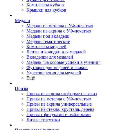
Комплекты кубков
Крышки для кубков
Медали
Медали из металла с УФ-печатью
Медали из акрила с УФ-печатью
Медали под вкладыш
Медали тематические
Комплекты медалей
Ленты и колодки для медалей
Вкладыши для медалей
Медаль "За особые успехи в учении"
Футляры для медалей и знаков
Удостоверения для медалей
Ещё
Призы
Призы из акрила по форме на заказ
Призы из металла с УФ-печатью
Призы из акрила универсальные
Призы из стекла, хрусталя, дерева
Призы с фигурами и эмблемами
Литые статуэтки