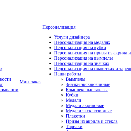
Персонализация
Услуги дизайнера
Персонализация на медалях
Персонализация на кубки
Персонализация на призы из акрила и
Персонализация на вымпелы
Персонализация на значках
Персонализация на плакетках и тарел
я
Наши работы
вости
Вымпелы
Мин. заказ
ог
Значки эксклюзивные
компании
Комплексные заказы
Кубки
Медали
Медали акриловые
Медали эксклюзивные
Плакетки
Призы из акрила и стекла
Тарелки