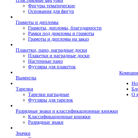
Пластиковые фигурки
Фигуры тематические
Основания для фигур
Грамоты и дипломы
Грамоты, дипломы, благодарности
Рамки под димломы и грамоты
Грамоты и дипломы на заказ
Плакетки, пано, наградные доски
Плакетки и наградные доски
Настенные пано
Футляры для плакеток
Компани
Вымпелы
Но
Тарелки
Бл
Тарелки наградные
О 
Футляры для тарелок
Разрядные знаки и классификационные книжки
Классификационные книжки
Разрядные знаки
Значки