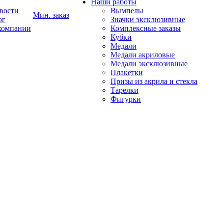
Наши работы
вости
Вымпелы
Мин. заказ
ог
Значки эксклюзивные
компании
Комплексные заказы
Кубки
Медали
Медали акриловые
Медали эксклюзивные
Плакетки
Призы из акрила и стекла
Тарелки
Фигурки