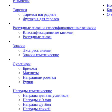
Вымпелы
Но
Тарелки
Бл
Тарелки наградные
О 
Футляры для тарелок
Разрядные знаки и классификационные книжки
Классификационные книжки
Разрядные знаки
Значки
Экспресс-значки
Значки тематические
Сувениры
Брелоки
Магниты
Наградные розетки
Ручки
Награды тематические
Награды для выпускников
Награды к 9 мая
Награды футбол
Награды хоккей