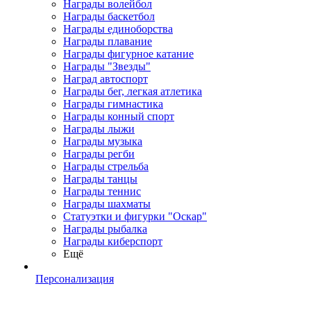
Награды волейбол
Награды баскетбол
Награды единоборства
Награды плавание
Награды фигурное катание
Награды "Звезды"
Наград автоспорт
Награды бег, легкая атлетика
Награды гимнастика
Награды конный спорт
Награды лыжи
Награды музыка
Награды регби
Награды стрельба
Награды танцы
Награды теннис
Награды шахматы
Статуэтки и фигурки "Оскар"
Награды рыбалка
Награды киберспорт
Ещё
Персонализация