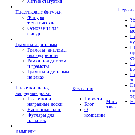
Литые статуэтки
Персон
Пластиковые фигурки
Фигуры
Ус
тематические
Пе
Основания для
ме
фигур
Пе
к
Грамоты и дипломы
Пе
Грамоты, дипломы,
пр
благодарности
ст
Рамки под димломы
Пе
и грамоты
в
Грамоты и дипломы
Пе
на заказ
зн
Пе
Плакетки, пано,
Компания
пл
наградные доски
та
Плакетки и
Новости
Мин.
Н
наградные доски
Блог
заказ
Настенные пано
О
Футляры для
компании
плакеток
Вымпелы