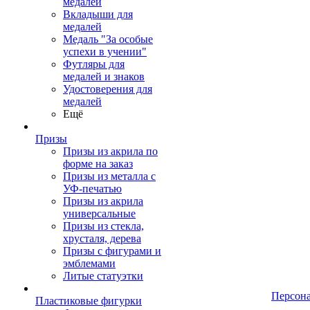
медалей
Вкладыши для
медалей
Медаль "За особые
успехи в учении"
Футляры для
медалей и знаков
Удостоверения для
медалей
Ещё
Призы
Призы из акрила по
форме на заказ
Призы из металла с
УФ-печатью
Призы из акрила
универсальные
Призы из стекла,
хрусталя, дерева
Призы с фигурами и
эмблемами
Литые статуэтки
Персон
Пластиковые фигурки