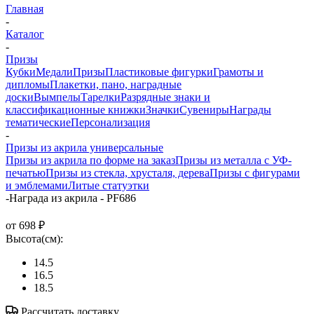
Главная
-
Каталог
-
Призы
Кубки
Медали
Призы
Пластиковые фигурки
Грамоты и
дипломы
Плакетки, пано, наградные
доски
Вымпелы
Тарелки
Разрядные знаки и
классификационные книжки
Значки
Сувениры
Награды
тематические
Персонализация
-
Призы из акрила универсальные
Призы из акрила по форме на заказ
Призы из металла с УФ-
печатью
Призы из стекла, хрусталя, дерева
Призы с фигурами
и эмблемами
Литые статуэтки
-
Награда из акрила - PF686
от
698 ₽
Высота(см):
14.5
16.5
18.5
Рассчитать доставку