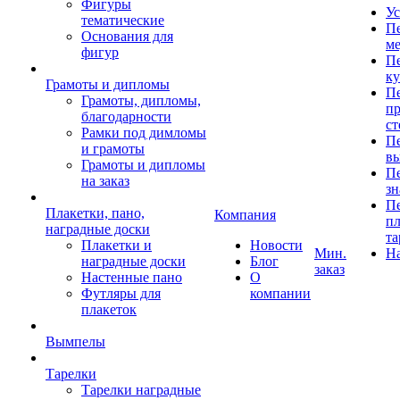
Фигуры
Ус
тематические
Пе
Основания для
ме
фигур
Пе
к
Грамоты и дипломы
Пе
Грамоты, дипломы,
пр
благодарности
ст
Рамки под димломы
Пе
и грамоты
в
Грамоты и дипломы
Пе
на заказ
зн
Пе
Плакетки, пано,
Компания
пл
наградные доски
та
Плакетки и
Новости
Мин.
Н
наградные доски
Блог
заказ
Настенные пано
О
Футляры для
компании
плакеток
Вымпелы
Тарелки
Тарелки наградные