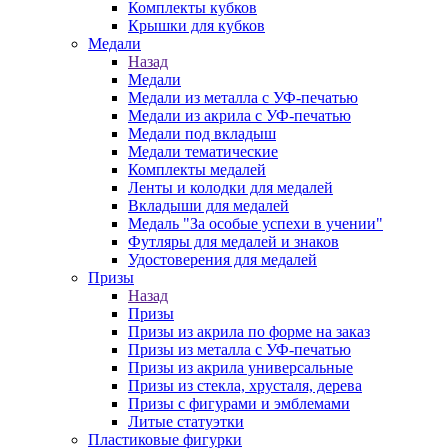
Комплекты кубков
Крышки для кубков
Медали
Назад
Медали
Медали из металла с УФ-печатью
Медали из акрила с УФ-печатью
Медали под вкладыш
Медали тематические
Комплекты медалей
Ленты и колодки для медалей
Вкладыши для медалей
Медаль "За особые успехи в учении"
Футляры для медалей и знаков
Удостоверения для медалей
Призы
Назад
Призы
Призы из акрила по форме на заказ
Призы из металла с УФ-печатью
Призы из акрила универсальные
Призы из стекла, хрусталя, дерева
Призы с фигурами и эмблемами
Литые статуэтки
Пластиковые фигурки