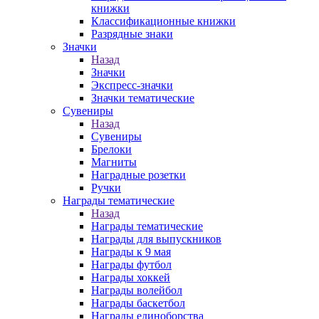
книжки
Классификационные книжки
Разрядные знаки
Значки
Назад
Значки
Экспресс-значки
Значки тематические
Сувениры
Назад
Сувениры
Брелоки
Магниты
Наградные розетки
Ручки
Награды тематические
Назад
Награды тематические
Награды для выпускников
Награды к 9 мая
Награды футбол
Награды хоккей
Награды волейбол
Награды баскетбол
Награды единоборства