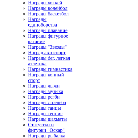
Награды хоккей
Награды волейбол
Награды баскетбол
Награды
единоборства
Награды плавание
Награды фигурное
катание
Награды "Звезды"
Наград автоспорт
Награды бег, легкая
атлетика
Награды гимнастика
Награды конный
спорт
Награды лыжи
Награды музыка
Награды регби
Награды стрельба
Награды танцы
Награды теннис
Награды шахматы
Статуэтки и
фигурки "Оскар"
Награды рыбалка