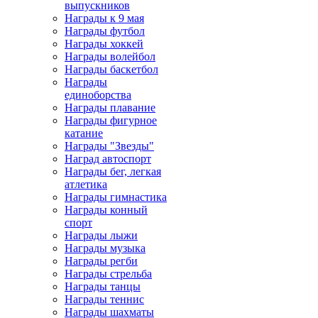
выпускников
Награды к 9 мая
Награды футбол
Награды хоккей
Награды волейбол
Награды баскетбол
Награды
единоборства
Награды плавание
Награды фигурное
катание
Награды "Звезды"
Наград автоспорт
Награды бег, легкая
атлетика
Награды гимнастика
Награды конный
спорт
Награды лыжи
Награды музыка
Награды регби
Награды стрельба
Награды танцы
Награды теннис
Награды шахматы