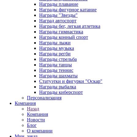
Награды плавание
Награды фигурное катание
Награды "Звезды"
Наград автоспорт
Награды бег, легкая атлетика
Награды гимнастика
Награды конный спорт
Награды лыжи
Награды музыка
Награды регби
Награды стрельба
Награды танцы
Награды теннис
Награды шахматы
Статуэтки и фигурки "Оскар"
Награды рыбалка
Награды киберспорт
Персонализация
Компания
Назад
Компания
Новости
Блог
О компании
Мин. заказ