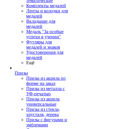
тематические
Комплекты медалей
Ленты и колодки для
медалей
Вкладыши для
медалей
Медаль "За особые
успехи в учении"
Футляры для
медалей и знаков
Удостоверения для
медалей
Ещё
Призы
Призы из акрила по
форме на заказ
Призы из металла с
УФ-печатью
Призы из акрила
универсальные
Призы из стекла,
хрусталя, дерева
Призы с фигурами и
эмблемами