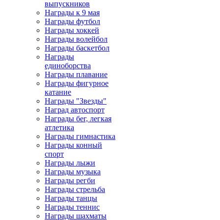
выпускников
Награды к 9 мая
Награды футбол
Награды хоккей
Награды волейбол
Награды баскетбол
Награды
единоборства
Награды плавание
Награды фигурное
катание
Награды "Звезды"
Наград автоспорт
Награды бег, легкая
атлетика
Награды гимнастика
Награды конный
спорт
Награды лыжи
Награды музыка
Награды регби
Награды стрельба
Награды танцы
Награды теннис
Награды шахматы