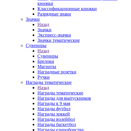
книжки
Классификационные книжки
Разрядные знаки
Значки
Назад
Значки
Экспресс-значки
Значки тематические
Сувениры
Назад
Сувениры
Брелоки
Магниты
Наградные розетки
Ручки
Награды тематические
Назад
Награды тематические
Награды для выпускников
Награды к 9 мая
Награды футбол
Награды хоккей
Награды волейбол
Награды баскетбол
Награды единоборства