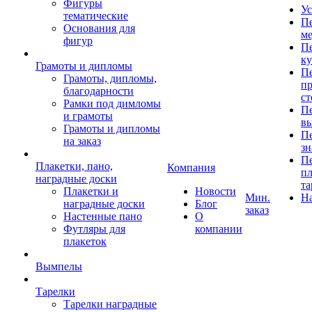
Фигуры
Ус
тематические
Пе
Основания для
ме
фигур
Пе
к
Грамоты и дипломы
Пе
Грамоты, дипломы,
пр
благодарности
ст
Рамки под димломы
Пе
и грамоты
в
Грамоты и дипломы
Пе
на заказ
зн
Пе
Плакетки, пано,
Компания
пл
наградные доски
та
Плакетки и
Новости
Мин.
Н
наградные доски
Блог
заказ
Настенные пано
О
Футляры для
компании
плакеток
Вымпелы
Тарелки
Тарелки наградные