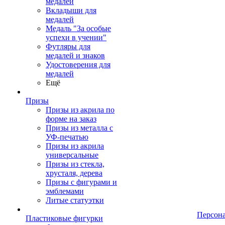
медалей
Вкладыши для
медалей
Медаль "За особые
успехи в учении"
Футляры для
медалей и знаков
Удостоверения для
медалей
Ещё
Призы
Призы из акрила по
форме на заказ
Призы из металла с
УФ-печатью
Призы из акрила
универсальные
Призы из стекла,
хрусталя, дерева
Призы с фигурами и
эмблемами
Литые статуэтки
Персон
Пластиковые фигурки