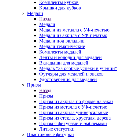
Комплекты кубков
Крышки для кубков
Медали
Назад
Медали
Медали из металла с УФ-печатью
Медали из акрила с УФ-печатью
Медали под вкладыш
Медали тематические
Комплекты медалей
Ленты и колодки для медалей
Вкладыши для медалей
Медаль "За особые успехи в учении"
Футляры для медалей и знаков
Удостоверения для медалей
Призы
Назад
Призы
Призы из акрила по форме на заказ
Призы из металла с УФ-печатью
Призы из акрила универсальные
Призы из стекла, хрусталя, дерева
Призы с фигурами и эмблемами
Литые статуэтки
Пластиковые фигурки