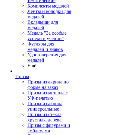
тематические
Комплекты медалей
Ленты и колодки для
медалей
Вкладыши для
медалей
Медаль "За особые
успехи в учении"
Футляры для
медалей и знаков
Удостоверения для
медалей
Ещё
Призы
Призы из акрила по
форме на заказ
Призы из металла с
УФ-печатью
Призы из акрила
универсальные
Призы из стекла,
хрусталя, дерева
Призы с фигурами и
эмблемами