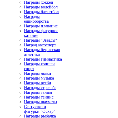
Награды хоккей
Награды волейбол
Награды баскетбол
Награды
единоборства
Награды плавание
Награды фигурное
катание
Награды "Звезды"
Наград автоспорт
Награды бег, легкая
атлетика
Награды гимнастика
Награды конный
спорт
Награды лыжи
Награды музыка
Награды регби
Награды стрельба
Награды танцы
Награды теннис
Награды шахматы
Статуэтки и
фигурки "Оскар"
Награды рыбалка