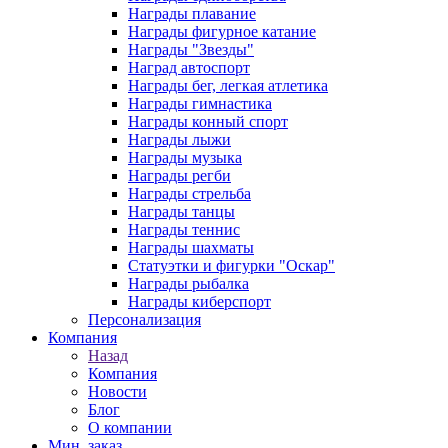
Награды плавание
Награды фигурное катание
Награды "Звезды"
Наград автоспорт
Награды бег, легкая атлетика
Награды гимнастика
Награды конный спорт
Награды лыжи
Награды музыка
Награды регби
Награды стрельба
Награды танцы
Награды теннис
Награды шахматы
Статуэтки и фигурки "Оскар"
Награды рыбалка
Награды киберспорт
Персонализация
Компания
Назад
Компания
Новости
Блог
О компании
Мин. заказ