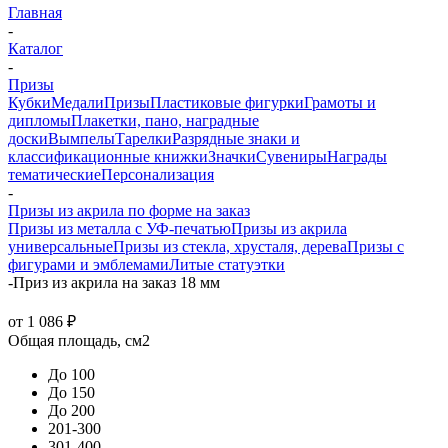
Главная
-
Каталог
-
Призы
Кубки
Медали
Призы
Пластиковые фигурки
Грамоты и
дипломы
Плакетки, пано, наградные
доски
Вымпелы
Тарелки
Разрядные знаки и
классификационные книжки
Значки
Сувениры
Награды
тематические
Персонализация
-
Призы из акрила по форме на заказ
Призы из металла с УФ-печатью
Призы из акрила
универсальные
Призы из стекла, хрусталя, дерева
Призы с
фигурами и эмблемами
Литые статуэтки
-
Приз из акрила на заказ 18 мм
от
1 086 ₽
Общая площадь, см2
До 100
До 150
До 200
201-300
301-400