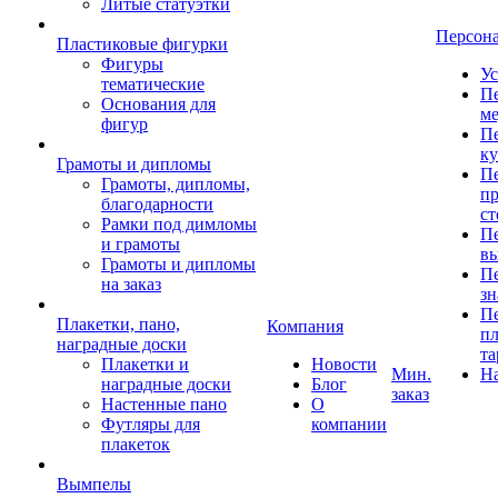
Литые статуэтки
Персон
Пластиковые фигурки
Фигуры
Ус
тематические
Пе
Основания для
ме
фигур
Пе
к
Грамоты и дипломы
Пе
Грамоты, дипломы,
пр
благодарности
ст
Рамки под димломы
Пе
и грамоты
в
Грамоты и дипломы
Пе
на заказ
зн
Пе
Плакетки, пано,
Компания
пл
наградные доски
та
Плакетки и
Новости
Мин.
Н
наградные доски
Блог
заказ
Настенные пано
О
Футляры для
компании
плакеток
Вымпелы