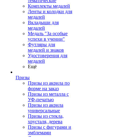
тематические
Комплекты медалей
Ленты и колодки для
медалей
Вкладыши для
медалей
Медаль "За особые
успехи в учении"
Футляры для
медалей и знаков
Удостоверения для
медалей
Ещё
Призы
Призы из акрила по
форме на заказ
Призы из металла с
УФ-печатью
Призы из акрила
универсальные
Призы из стекла,
хрусталя, дерева
Призы с фигурами и
эмблемами