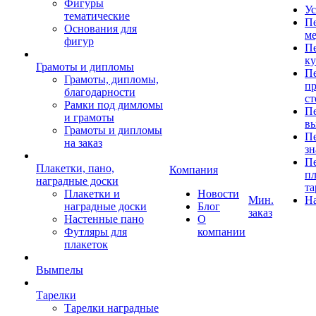
Фигуры
Ус
тематические
Пе
Основания для
ме
фигур
Пе
к
Грамоты и дипломы
Пе
Грамоты, дипломы,
пр
благодарности
ст
Рамки под димломы
Пе
и грамоты
в
Грамоты и дипломы
Пе
на заказ
зн
Пе
Плакетки, пано,
Компания
пл
наградные доски
та
Плакетки и
Новости
Мин.
Н
наградные доски
Блог
заказ
Настенные пано
О
Футляры для
компании
плакеток
Вымпелы
Тарелки
Тарелки наградные