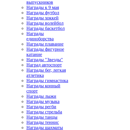
выпускников
Награды к 9 мая
Награды футбол
Награды хоккей
Награды волейбол
Награды баскетбол
Награды
единоборства
Награды плавание
Награды фигурное
катание
Награды "Звезды"
Наград автоспорт
Награды бег, легкая
атлетика
Награды гимнастика
Награды конный
спорт
Награды лыжи
Награды музыка
Награды регби
Награды стрельба
Награды танцы
Награды теннис
Награды шахматы