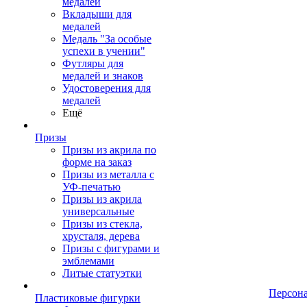
медалей
Вкладыши для
медалей
Медаль "За особые
успехи в учении"
Футляры для
медалей и знаков
Удостоверения для
медалей
Ещё
Призы
Призы из акрила по
форме на заказ
Призы из металла с
УФ-печатью
Призы из акрила
универсальные
Призы из стекла,
хрусталя, дерева
Призы с фигурами и
эмблемами
Литые статуэтки
Персон
Пластиковые фигурки