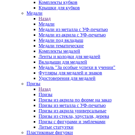
Комплекты кубков
Крышки для кубков
Медали
Назад
Медали
Медали из металла с УФ-печатью
Медали из акрила с УФ-печатью
Медали под вкладыш
Медали тематические
Комплекты медалей
Ленты и колодки для медалей
Вкладыши для медалей
Медаль "За особые успехи в учении"
Футляры для медалей и знаков
Удостоверения для медалей
Призы
Назад
Призы
Призы из акрила по форме на заказ
Призы из металла с УФ-печатью
Призы из акрила универсальные
Призы из стекла, хрусталя, дерева
Призы с фигурами и эмблемами
Литые статуэтки
Пластиковые фигурки