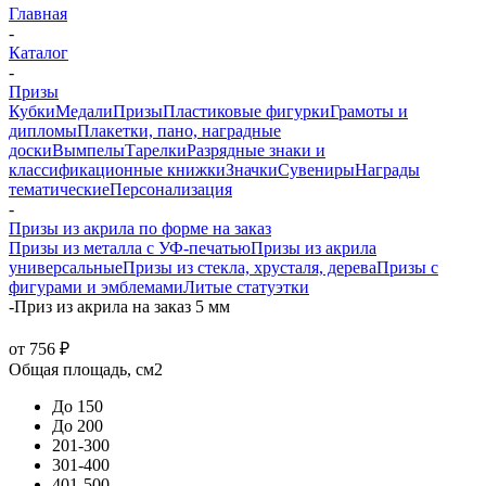
Главная
-
Каталог
-
Призы
Кубки
Медали
Призы
Пластиковые фигурки
Грамоты и
дипломы
Плакетки, пано, наградные
доски
Вымпелы
Тарелки
Разрядные знаки и
классификационные книжки
Значки
Сувениры
Награды
тематические
Персонализация
-
Призы из акрила по форме на заказ
Призы из металла с УФ-печатью
Призы из акрила
универсальные
Призы из стекла, хрусталя, дерева
Призы с
фигурами и эмблемами
Литые статуэтки
-
Приз из акрила на заказ 5 мм
от
756 ₽
Общая площадь, см2
До 150
До 200
201-300
301-400
401-500