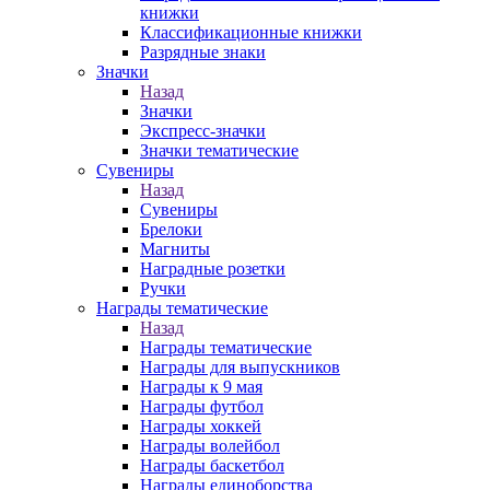
книжки
Классификационные книжки
Разрядные знаки
Значки
Назад
Значки
Экспресс-значки
Значки тематические
Сувениры
Назад
Сувениры
Брелоки
Магниты
Наградные розетки
Ручки
Награды тематические
Назад
Награды тематические
Награды для выпускников
Награды к 9 мая
Награды футбол
Награды хоккей
Награды волейбол
Награды баскетбол
Награды единоборства