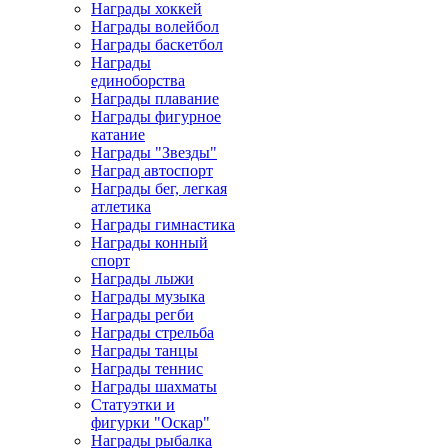
Награды хоккей
Награды волейбол
Награды баскетбол
Награды
единоборства
Награды плавание
Награды фигурное
катание
Награды "Звезды"
Наград автоспорт
Награды бег, легкая
атлетика
Награды гимнастика
Награды конный
спорт
Награды лыжи
Награды музыка
Награды регби
Награды стрельба
Награды танцы
Награды теннис
Награды шахматы
Статуэтки и
фигурки "Оскар"
Награды рыбалка