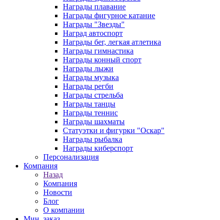
Награды плавание
Награды фигурное катание
Награды "Звезды"
Наград автоспорт
Награды бег, легкая атлетика
Награды гимнастика
Награды конный спорт
Награды лыжи
Награды музыка
Награды регби
Награды стрельба
Награды танцы
Награды теннис
Награды шахматы
Статуэтки и фигурки "Оскар"
Награды рыбалка
Награды киберспорт
Персонализация
Компания
Назад
Компания
Новости
Блог
О компании
Мин. заказ