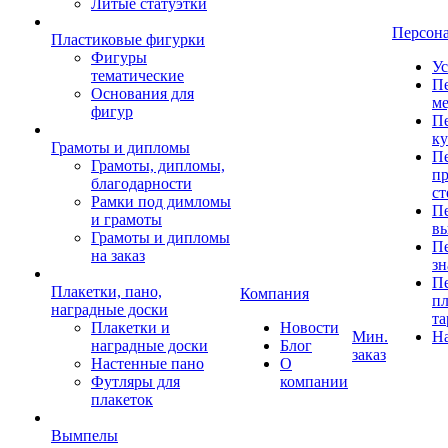
Литые статуэтки
Персон
Пластиковые фигурки
Фигуры
Ус
тематические
Пе
Основания для
ме
фигур
Пе
к
Грамоты и дипломы
Пе
Грамоты, дипломы,
пр
благодарности
ст
Рамки под димломы
Пе
и грамоты
в
Грамоты и дипломы
Пе
на заказ
зн
Пе
Плакетки, пано,
Компания
пл
наградные доски
та
Плакетки и
Новости
Мин.
Н
наградные доски
Блог
заказ
Настенные пано
О
Футляры для
компании
плакеток
Вымпелы